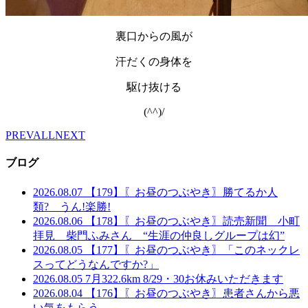
裏口からの風が
汗だくの身体を
駆け抜ける
(^^)/
PREV
ALL
NEXT
ブログ
2026.08.07
【179】〖お昼のつぶやき〗勝てるか人
類? うん!楽勝!
2026.08.06
【178】〖お昼のつぶやき〗読売新聞 小町
拝見 柴門ふみさん “生涯の仲良しグループは幻”
2026.08.05
【177】〖お昼のつぶやき〗「このネックレ
スってどうなんですか?」
2026.08.05
7月322.6km 8/29・30お休みいただきます
2026.08.04
【176】〖お昼のつぶやき〗患者さんから悪
い気をもらう