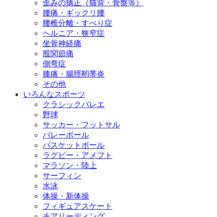
歪みの矯正（猫背・骨盤等）
腰痛・ギックリ腰
腰椎分離・すべり症
ヘルニア・狭窄症
坐骨神経痛
股関節痛
側弯症
膝痛・腸脛靭帯炎
その他
いろんなスポーツ
クラシックバレエ
野球
サッカー・フットサル
バレーボール
バスケットボール
ラグビー・アメフト
マラソン・陸上
サーフィン
水泳
体操・新体操
フィギュアスケート
チアリーディング