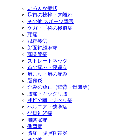
いろんな症状
足首の捻挫・肉離れ
その他 スポーツ障害
ケガ・手術の後遺症
頭痛
眼精疲労
顔面神経麻痺
顎関節症
ストレートネック
首の痛み・寝違え
肩こり・肩の痛み
腱鞘炎
歪みの矯正（猫背・骨盤等）
腰痛・ギックリ腰
腰椎分離・すべり症
ヘルニア・狭窄症
坐骨神経痛
股関節痛
側弯症
膝痛・腸脛靭帯炎
その他