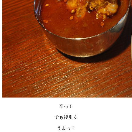
辛っ！
でも後引く
うまっ！