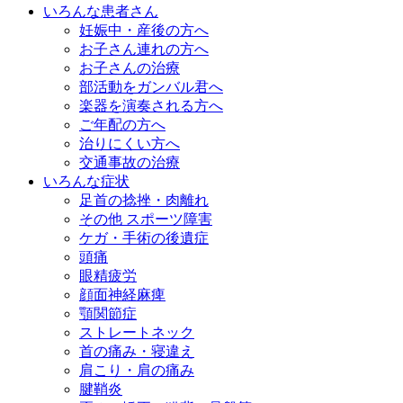
いろんな患者さん
妊娠中・産後の方へ
お子さん連れの方へ
お子さんの治療
部活動をガンバル君へ
楽器を演奏される方へ
ご年配の方へ
治りにくい方へ
交通事故の治療
いろんな症状
足首の捻挫・肉離れ
その他 スポーツ障害
ケガ・手術の後遺症
頭痛
眼精疲労
顔面神経麻痺
顎関節症
ストレートネック
首の痛み・寝違え
肩こり・肩の痛み
腱鞘炎