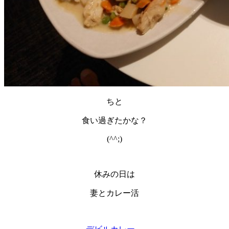
ちと
食い過ぎたかな？
(^^;)
休みの日は
妻とカレー活