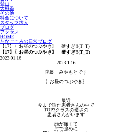
登山
太極拳
その他
料金について
スタッフ求人
ブログ
アクセス
HOME
たなごころの日常ブログ
【17】〖お昼のつぶやき〗 硬すぎ!!(T_T)
【17】〖お昼のつぶやき〗 硬すぎ!!(T_T)
2023.01.16
2023.1.16
院長 みやもとです
〖お昼のつぶやき〗
最近
今まで診た患者さんの中で
TOP3クラスの硬さの
患者さんがいます
顔が痛くて
肘で強めに