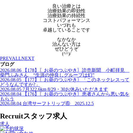
良い治療とは
治療効果の即効性
治療効果の持続性
コストパフォーマンス
いづれも
卓越していることです
なかなか
治んない方は
ぜひどうぞ
(^^)/
PREV
ALL
NEXT
ブログ
2026.08.06
【178】〖お昼のつぶやき〗読売新聞 小町拝見
柴門ふみさん “生涯の仲良しグループは幻”
2026.08.05
【177】〖お昼のつぶやき〗「このネックレスって
どうなんですか?」
2026.08.05
7月322.6km 8/29・30お休みいただきます
2026.08.04
【176】〖お昼のつぶやき〗患者さんから悪い気を
もらう
2026.08.04
台湾サーフトリップ⑥ 2025.12.5
Recruit
スタッフ求人
求人