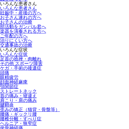
いろんな患者さん
いろんな患者さん
妊娠中・産後の方へ
お子さん連れの方へ
お子さんの治療
部活動をガンバル君へ
楽器を演奏される方へ
ご年配の方へ
治りにくい方へ
交通事故の治療
いろんな症状
いろんな症状
足首の捻挫・肉離れ
その他 スポーツ障害
ケガ・手術の後遺症
頭痛
眼精疲労
顔面神経麻痺
顎関節症
ストレートネック
首の痛み・寝違え
肩こり・肩の痛み
腱鞘炎
歪みの矯正（猫背・骨盤等）
腰痛・ギックリ腰
腰椎分離・すべり症
ヘルニア・狭窄症
坐骨神経痛