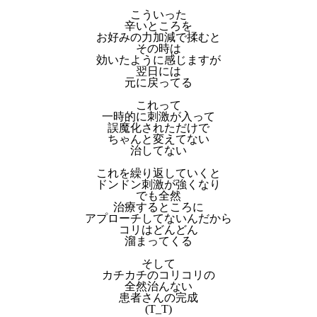
こういった
辛いところを
お好みの力加減で揉むと
その時は
効いたように感じますが
翌日には
元に戻ってる
これって
一時的に刺激が入って
誤魔化されただけで
ちゃんと変えてない
治してない
これを繰り返していくと
ドンドン刺激が強くなり
でも全然
治療するところに
アプローチしてないんだから
コリはどんどん
溜まってくる
そして
カチカチのコリコリの
全然治んない
患者さんの完成
(T_T)