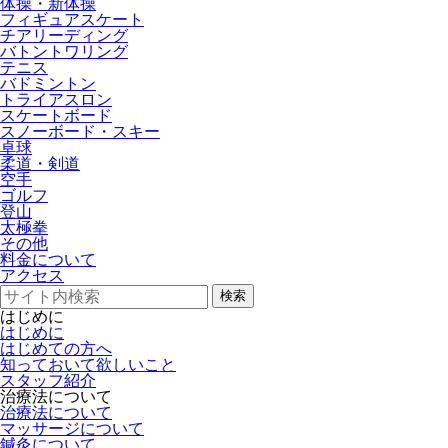
体操・新体操
フィギュアスケート
チアリーディング
バトントワリング
テニス
バドミントン
トライアスロン
スケートボード
スノーボード・スキー
卓球
柔道・剣道
空手
ゴルフ
登山
太極拳
その他
料金について
アクセス
検索
はじめに
はじめに
はじめての方へ
知っておいて欲しいこと
スタッフ紹介
治療法について
治療法について
マッサージについて
鍼灸について