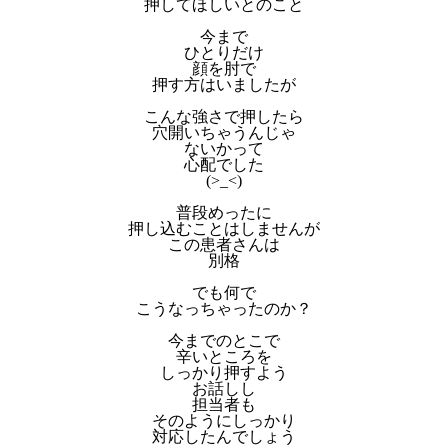
押してほしいとのこと
今まで
ひとりだけ
顔を肘で
押す方はいましたが
こんな強さで押したら
穴開いちゃうんじゃ
ないかって
心配でした
(>_<)
普段めったに
押し込むことはしませんが
この患者さんは
別格
でも何で
こうなっちゃったのか？
今までのとこで
辛いところを
しっかり押すよう
お話しし
担当者も
そのようにしっかり
対応したんでしょう