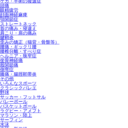
ケガ・手術の後遺症
頭痛
眼精疲労
顔面神経麻痺
顎関節症
ストレートネック
首の痛み・寝違え
肩こり・肩の痛み
腱鞘炎
歪みの矯正（猫背・骨盤等）
腰痛・ギックリ腰
腰椎分離・すべり症
ヘルニア・狭窄症
坐骨神経痛
股関節痛
側弯症
膝痛・腸脛靭帯炎
その他
いろんなスポーツ
クラシックバレエ
野球
サッカー・フットサル
バレーボール
バスケットボール
ラグビー・アメフト
マラソン・陸上
サーフィン
水泳