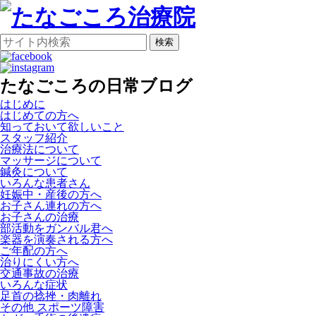
検索
たなごころの日常ブログ
はじめに
はじめての方へ
知っておいて欲しいこと
スタッフ紹介
治療法について
マッサージについて
鍼灸について
いろんな患者さん
妊娠中・産後の方へ
お子さん連れの方へ
お子さんの治療
部活動をガンバル君へ
楽器を演奏される方へ
ご年配の方へ
治りにくい方へ
交通事故の治療
いろんな症状
足首の捻挫・肉離れ
その他 スポーツ障害