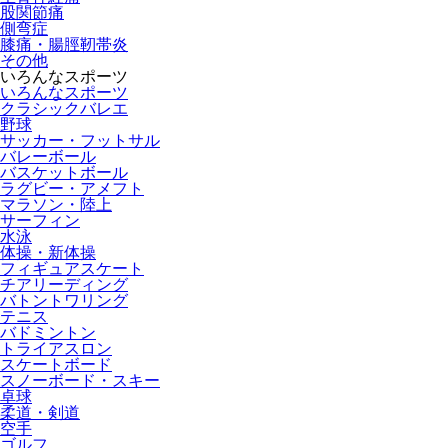
股関節痛
側弯症
膝痛・腸脛靭帯炎
その他
いろんなスポーツ
いろんなスポーツ
クラシックバレエ
野球
サッカー・フットサル
バレーボール
バスケットボール
ラグビー・アメフト
マラソン・陸上
サーフィン
水泳
体操・新体操
フィギュアスケート
チアリーディング
バトントワリング
テニス
バドミントン
トライアスロン
スケートボード
スノーボード・スキー
卓球
柔道・剣道
空手
ゴルフ