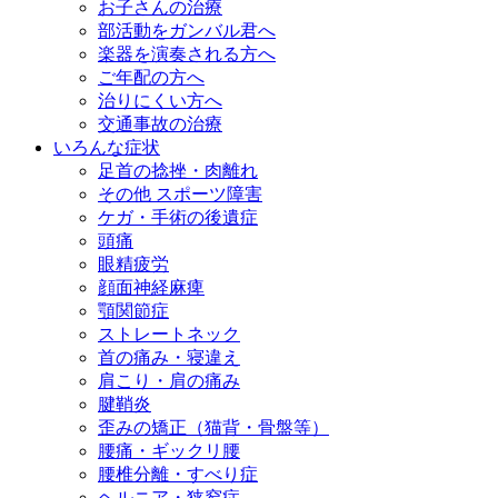
お子さんの治療
部活動をガンバル君へ
楽器を演奏される方へ
ご年配の方へ
治りにくい方へ
交通事故の治療
いろんな症状
足首の捻挫・肉離れ
その他 スポーツ障害
ケガ・手術の後遺症
頭痛
眼精疲労
顔面神経麻痺
顎関節症
ストレートネック
首の痛み・寝違え
肩こり・肩の痛み
腱鞘炎
歪みの矯正（猫背・骨盤等）
腰痛・ギックリ腰
腰椎分離・すべり症
ヘルニア・狭窄症