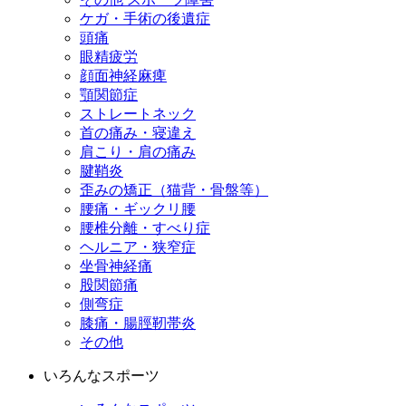
ケガ・手術の後遺症
頭痛
眼精疲労
顔面神経麻痺
顎関節症
ストレートネック
首の痛み・寝違え
肩こり・肩の痛み
腱鞘炎
歪みの矯正（猫背・骨盤等）
腰痛・ギックリ腰
腰椎分離・すべり症
ヘルニア・狭窄症
坐骨神経痛
股関節痛
側弯症
膝痛・腸脛靭帯炎
その他
いろんなスポーツ