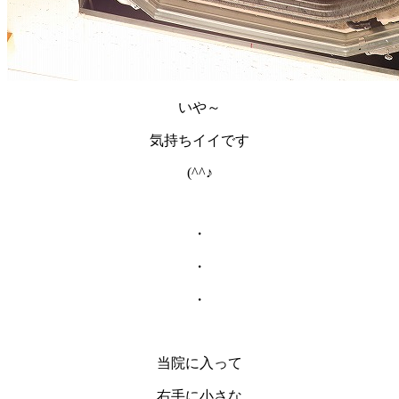
いや～
気持ちイイです
(^^♪
・
・
・
当院に入って
右手に小さな