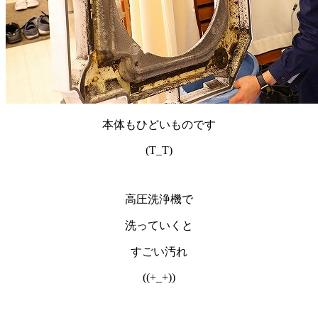
本体もひどいものです
(T_T)
高圧洗浄機で
洗っていくと
すごい汚れ
((+_+))