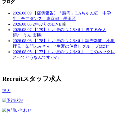
ブログ
2026.08.09
【症例報告】「膝痛」T.Aちゃん② 中学
生 チアダンス 東京都 墨田区
2026.08.08
2年ぶりのLIVE
2026.08.07
【179】〖お昼のつぶやき〗勝てるか人
類? うん!楽勝!
2026.08.06
【178】〖お昼のつぶやき〗読売新聞 小町
拝見 柴門ふみさん “生涯の仲良しグループは幻”
2026.08.05
【177】〖お昼のつぶやき〗「このネックレ
スってどうなんですか?」
Recruit
スタッフ求人
求人