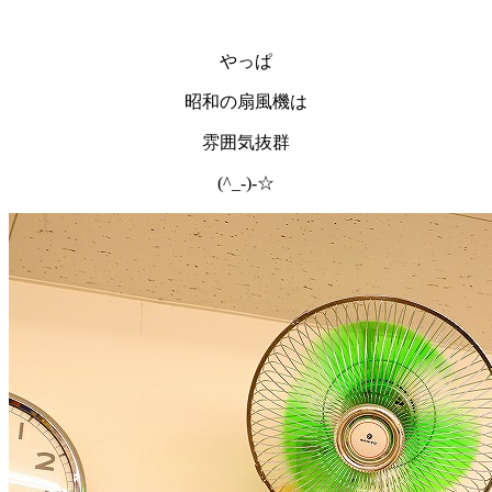
やっぱ
昭和の扇風機は
雰囲気抜群
(^_-)-☆