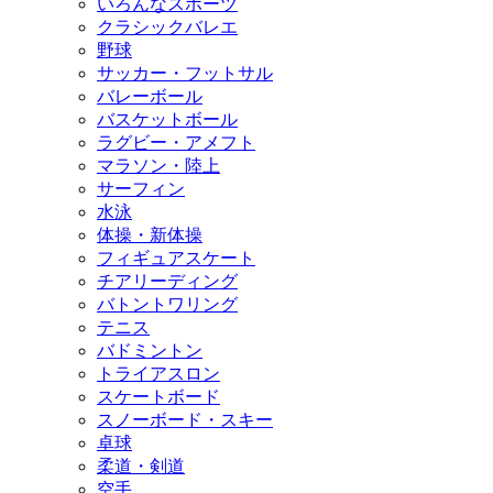
いろんなスポーツ
クラシックバレエ
野球
サッカー・フットサル
バレーボール
バスケットボール
ラグビー・アメフト
マラソン・陸上
サーフィン
水泳
体操・新体操
フィギュアスケート
チアリーディング
バトントワリング
テニス
バドミントン
トライアスロン
スケートボード
スノーボード・スキー
卓球
柔道・剣道
空手