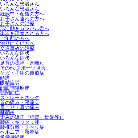
いろんな患者さん
いろんな患者さん
妊娠中・産後の方へ
お子さん連れの方へ
お子さんの治療
部活動をガンバル君へ
楽器を演奏される方へ
ご年配の方へ
治りにくい方へ
交通事故の治療
いろんな症状
いろんな症状
足首の捻挫・肉離れ
その他 スポーツ障害
ケガ・手術の後遺症
頭痛
眼精疲労
顔面神経麻痺
顎関節症
ストレートネック
首の痛み・寝違え
肩こり・肩の痛み
腱鞘炎
歪みの矯正（猫背・骨盤等）
腰痛・ギックリ腰
腰椎分離・すべり症
ヘルニア・狭窄症
坐骨神経痛