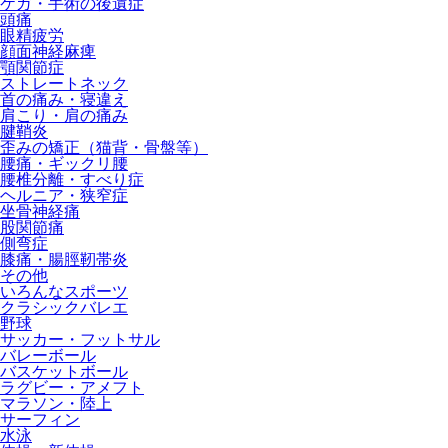
ケガ・手術の後遺症
頭痛
眼精疲労
顔面神経麻痺
顎関節症
ストレートネック
首の痛み・寝違え
肩こり・肩の痛み
腱鞘炎
歪みの矯正（猫背・骨盤等）
腰痛・ギックリ腰
腰椎分離・すべり症
ヘルニア・狭窄症
坐骨神経痛
股関節痛
側弯症
膝痛・腸脛靭帯炎
その他
いろんなスポーツ
クラシックバレエ
野球
サッカー・フットサル
バレーボール
バスケットボール
ラグビー・アメフト
マラソン・陸上
サーフィン
水泳