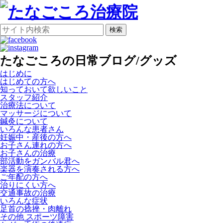
検索
たなごころの日常ブログ/グッズ
はじめに
はじめての方へ
知っておいて欲しいこと
スタッフ紹介
治療法について
マッサージについて
鍼灸について
いろんな患者さん
妊娠中・産後の方へ
お子さん連れの方へ
お子さんの治療
部活動をガンバル君へ
楽器を演奏される方へ
ご年配の方へ
治りにくい方へ
交通事故の治療
いろんな症状
足首の捻挫・肉離れ
その他 スポーツ障害