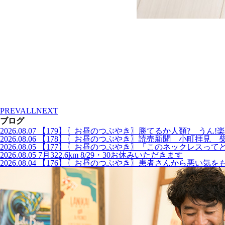
PREV
ALL
NEXT
ブログ
2026.08.07
【179】〖お昼のつぶやき〗勝てるか人類? うん!楽
2026.08.06
【178】〖お昼のつぶやき〗読売新聞 小町拝見 
2026.08.05
【177】〖お昼のつぶやき〗「このネックレスって
2026.08.05
7月322.6km 8/29・30お休みいただきます
2026.08.04
【176】〖お昼のつぶやき〗患者さんから悪い気を