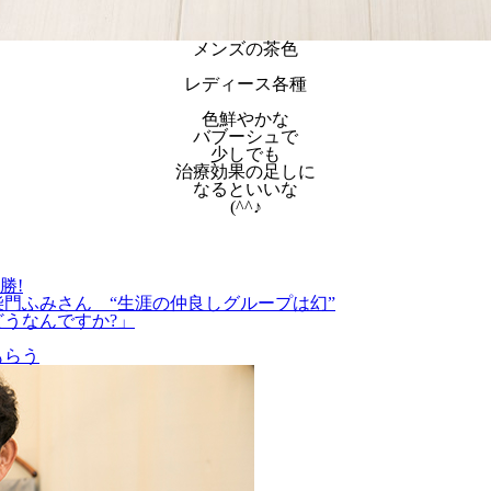
メンズの茶色
レディース各種
色鮮やかな
バブーシュで
少しでも
治療効果の足しに
なるといいな
(^^♪
勝!
柴門ふみさん “生涯の仲良しグループは幻”
どうなんですか?」
もらう