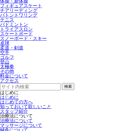
体操・新体操
フィギュアスケート
チアリーディング
バトントワリング
テニス
バドミントン
トライアスロン
スケートボード
スノーボード・スキー
卓球
柔道・剣道
空手
ゴルフ
登山
太極拳
その他
料金について
アクセス
検索
はじめに
はじめに
はじめての方へ
知っておいて欲しいこと
スタッフ紹介
治療法について
治療法について
マッサージについて
鍼灸について