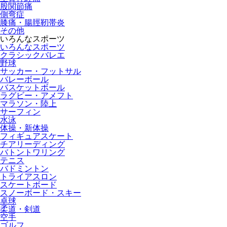
股関節痛
側弯症
膝痛・腸脛靭帯炎
その他
いろんなスポーツ
いろんなスポーツ
クラシックバレエ
野球
サッカー・フットサル
バレーボール
バスケットボール
ラグビー・アメフト
マラソン・陸上
サーフィン
水泳
体操・新体操
フィギュアスケート
チアリーディング
バトントワリング
テニス
バドミントン
トライアスロン
スケートボード
スノーボード・スキー
卓球
柔道・剣道
空手
ゴルフ