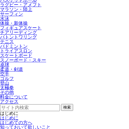
バスケットボール
ラグビー・アメフト
マラソン・陸上
サーフィン
水泳
体操・新体操
フィギュアスケート
チアリーディング
バトントワリング
テニス
バドミントン
トライアスロン
スケートボード
スノーボード・スキー
卓球
柔道・剣道
空手
ゴルフ
登山
太極拳
その他
料金について
アクセス
検索
はじめに
はじめに
はじめての方へ
知っておいて欲しいこと