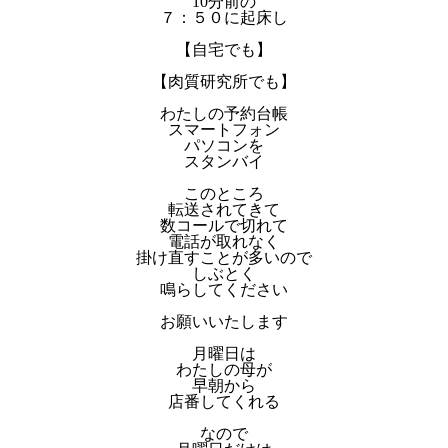
10分前の
７：５０に起床し
【自宅でも】
【肉質研究所でも】
わたしの予約台帳
スマートフォン
パソコンを
スタンバイ
このところ
転送されてきて
数コールで切れて
電話が取れなく
掛け直すことが多いので
しぶとく
鳴らしてください
お願いいたします
月曜日は
わたしの母が
早朝から
店番してくれる
なので