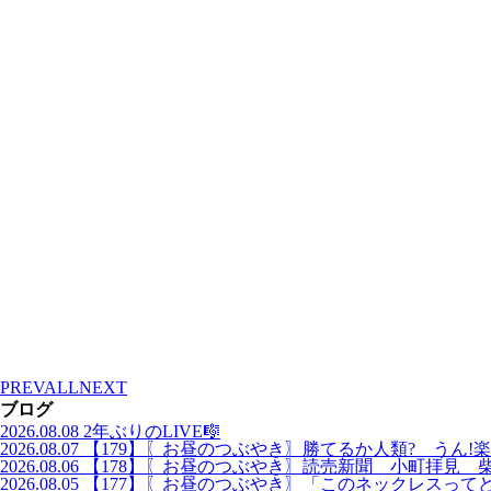
PREV
ALL
NEXT
ブログ
2026.08.08
2年ぶりのLIVE🎼
2026.08.07
【179】〖お昼のつぶやき〗勝てるか人類? うん!楽
2026.08.06
【178】〖お昼のつぶやき〗読売新聞 小町拝見 
2026.08.05
【177】〖お昼のつぶやき〗「このネックレスって