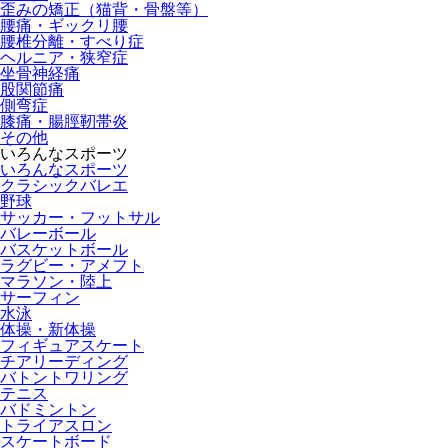
歪みの矯正（猫背・骨盤等）
腰痛・ギックリ腰
腰椎分離・すべり症
ヘルニア・狭窄症
坐骨神経痛
股関節痛
側弯症
膝痛・腸脛靭帯炎
その他
いろんなスポーツ
いろんなスポーツ
クラシックバレエ
野球
サッカー・フットサル
バレーボール
バスケットボール
ラグビー・アメフト
マラソン・陸上
サーフィン
水泳
体操・新体操
フィギュアスケート
チアリーディング
バトントワリング
テニス
バドミントン
トライアスロン
スケートボード