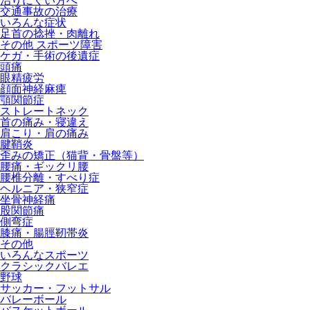
治りにくい方へ
交通事故の治療
いろんな症状
足首の捻挫・肉離れ
その他 スポーツ障害
ケガ・手術の後遺症
頭痛
眼精疲労
顔面神経麻痺
顎関節症
ストレートネック
首の痛み・寝違え
肩こり・肩の痛み
腱鞘炎
歪みの矯正（猫背・骨盤等）
腰痛・ギックリ腰
腰椎分離・すべり症
ヘルニア・狭窄症
坐骨神経痛
股関節痛
側弯症
膝痛・腸脛靭帯炎
その他
いろんなスポーツ
クラシックバレエ
野球
サッカー・フットサル
バレーボール