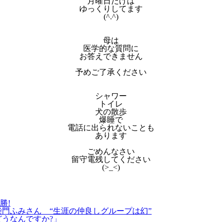
月曜日だけは
ゆっくりしてます
(^.^)
母は
医学的な質問に
お答えできません
予めご了承ください
シャワー
トイレ
犬の散歩
爆睡で
電話に出られないことも
あります
ごめんなさい
留守電残してください
(>_<)
勝!
柴門ふみさん “生涯の仲良しグループは幻”
どうなんですか?」