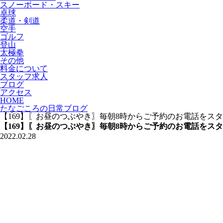
スノーボード・スキー
卓球
柔道・剣道
空手
ゴルフ
登山
太極拳
その他
料金について
スタッフ求人
ブログ
アクセス
HOME
たなごころの日常ブログ
【169】〖お昼のつぶやき〗毎朝8時からご予約のお電話をス
【169】〖お昼のつぶやき〗毎朝8時からご予約のお電話をス
2022.02.28