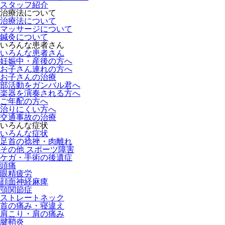
スタッフ紹介
治療法について
治療法について
マッサージについて
鍼灸について
いろんな患者さん
いろんな患者さん
妊娠中・産後の方へ
お子さん連れの方へ
お子さんの治療
部活動をガンバル君へ
楽器を演奏される方へ
ご年配の方へ
治りにくい方へ
交通事故の治療
いろんな症状
いろんな症状
足首の捻挫・肉離れ
その他 スポーツ障害
ケガ・手術の後遺症
頭痛
眼精疲労
顔面神経麻痺
顎関節症
ストレートネック
首の痛み・寝違え
肩こり・肩の痛み
腱鞘炎