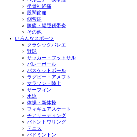
坐骨神経痛
股関節痛
側弯症
膝痛・腸脛靭帯炎
その他
いろんなスポーツ
クラシックバレエ
野球
サッカー・フットサル
バレーボール
バスケットボール
ラグビー・アメフト
マラソン・陸上
サーフィン
水泳
体操・新体操
フィギュアスケート
チアリーディング
バトントワリング
テニス
バドミントン