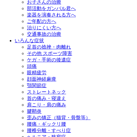
お子さんの治療
部活動をガンバル君へ
楽器を演奏される方へ
ご年配の方へ
治りにくい方へ
交通事故の治療
いろんな症状
足首の捻挫・肉離れ
その他 スポーツ障害
ケガ・手術の後遺症
頭痛
眼精疲労
顔面神経麻痺
顎関節症
ストレートネック
首の痛み・寝違え
肩こり・肩の痛み
腱鞘炎
歪みの矯正（猫背・骨盤等）
腰痛・ギックリ腰
腰椎分離・すべり症
ヘルニア・狭窄症