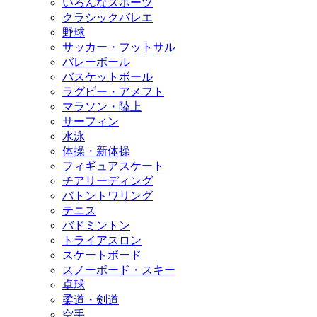
いろんなスポーツ
クラシックバレエ
野球
サッカー・フットサル
バレーボール
バスケットボール
ラグビー・アメフト
マラソン・陸上
サーフィン
水泳
体操・新体操
フィギュアスケート
チアリーディング
バトントワリング
テニス
バドミントン
トライアスロン
スケートボード
スノーボード・スキー
卓球
柔道・剣道
空手