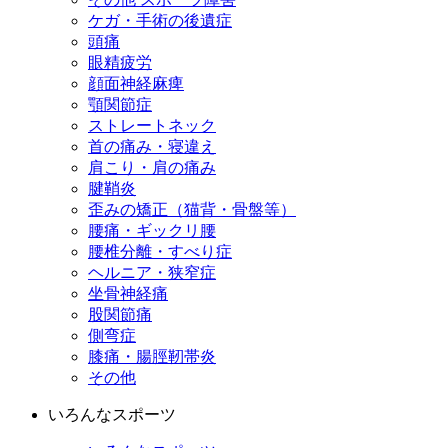
ケガ・手術の後遺症
頭痛
眼精疲労
顔面神経麻痺
顎関節症
ストレートネック
首の痛み・寝違え
肩こり・肩の痛み
腱鞘炎
歪みの矯正（猫背・骨盤等）
腰痛・ギックリ腰
腰椎分離・すべり症
ヘルニア・狭窄症
坐骨神経痛
股関節痛
側弯症
膝痛・腸脛靭帯炎
その他
いろんなスポーツ