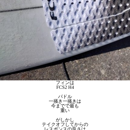
フィンは
FCS2 H4
パドル
一掻き一掻きは
今までで最も
重い
がしかし
テイクオフしてからの
レスポンスの良さは