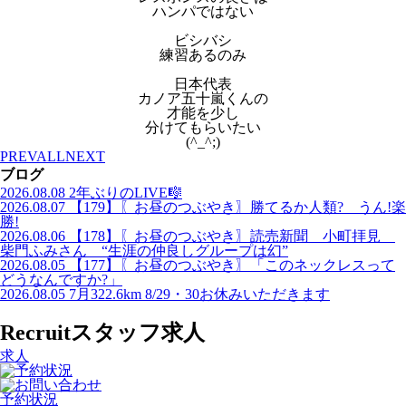
ハンパではない
ビシバシ
練習あるのみ
日本代表
カノア五十嵐くんの
才能を少し
分けてもらいたい
(^_^;)
PREV
ALL
NEXT
ブログ
2026.08.08
2年ぶりのLIVE🎼
2026.08.07
【179】〖お昼のつぶやき〗勝てるか人類? うん!楽
勝!
2026.08.06
【178】〖お昼のつぶやき〗読売新聞 小町拝見
柴門ふみさん “生涯の仲良しグループは幻”
2026.08.05
【177】〖お昼のつぶやき〗「このネックレスって
どうなんですか?」
2026.08.05
7月322.6km 8/29・30お休みいただきます
Recruit
スタッフ求人
求人
予約状況