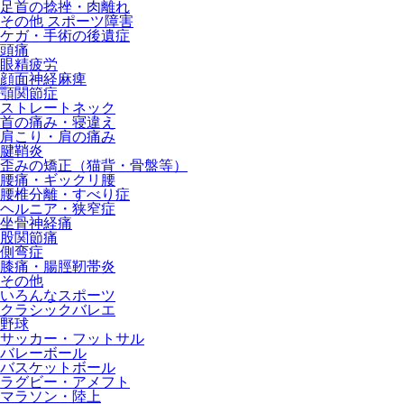
足首の捻挫・肉離れ
その他 スポーツ障害
ケガ・手術の後遺症
頭痛
眼精疲労
顔面神経麻痺
顎関節症
ストレートネック
首の痛み・寝違え
肩こり・肩の痛み
腱鞘炎
歪みの矯正（猫背・骨盤等）
腰痛・ギックリ腰
腰椎分離・すべり症
ヘルニア・狭窄症
坐骨神経痛
股関節痛
側弯症
膝痛・腸脛靭帯炎
その他
いろんなスポーツ
クラシックバレエ
野球
サッカー・フットサル
バレーボール
バスケットボール
ラグビー・アメフト
マラソン・陸上