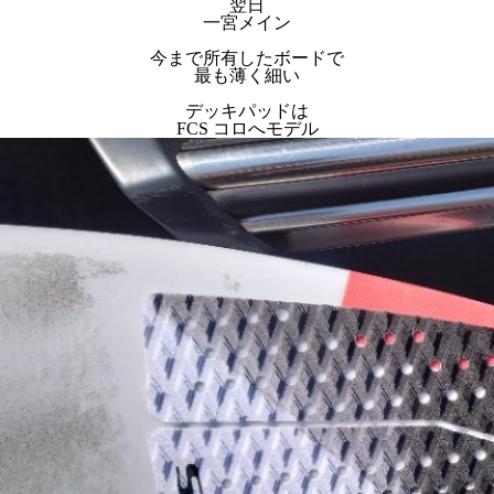
翌日
一宮メイン
今まで所有したボードで
最も薄く細い
デッキパッドは
FCS コロへモデル