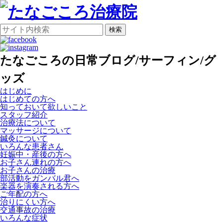
検索
たなごころの日常ブログ/サーフィン/グ
ッズ
はじめに
はじめての方へ
知っておいて欲しいこと
スタッフ紹介
治療法について
マッサージについて
鍼灸について
いろんな患者さん
妊娠中・産後の方へ
お子さん連れの方へ
お子さんの治療
部活動をガンバル君へ
楽器を演奏される方へ
ご年配の方へ
治りにくい方へ
交通事故の治療
いろんな症状