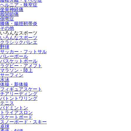
腰椎分離・すべり症
ヘルニア・狭窄症
坐骨神経痛
股関節痛
側弯症
膝痛・腸脛靭帯炎
その他
いろんなスポーツ
いろんなスポーツ
クラシックバレエ
野球
サッカー・フットサル
バレーボール
バスケットボール
ラグビー・アメフト
マラソン・陸上
サーフィン
水泳
体操・新体操
フィギュアスケート
チアリーディング
バトントワリング
テニス
バドミントン
トライアスロン
スケートボード
スノーボード・スキー
卓球