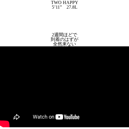
TWO HAPPY
5’11” 27.8L
2週間ほどで
到着のはずが
全然来ない