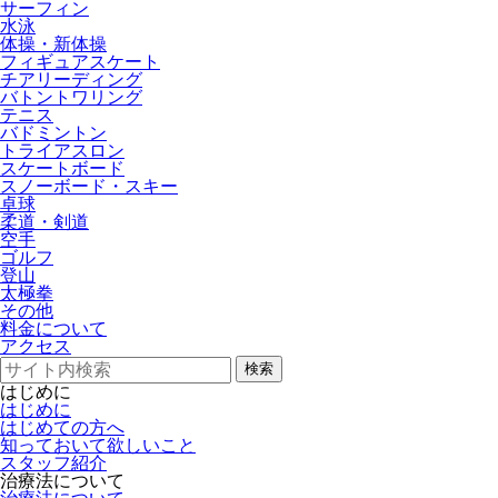
サーフィン
水泳
体操・新体操
フィギュアスケート
チアリーディング
バトントワリング
テニス
バドミントン
トライアスロン
スケートボード
スノーボード・スキー
卓球
柔道・剣道
空手
ゴルフ
登山
太極拳
その他
料金について
アクセス
検索
はじめに
はじめに
はじめての方へ
知っておいて欲しいこと
スタッフ紹介
治療法について