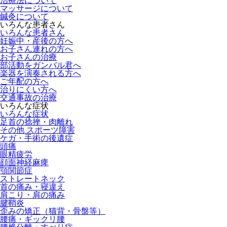
治療法について
マッサージについて
鍼灸について
いろんな患者さん
いろんな患者さん
妊娠中・産後の方へ
お子さん連れの方へ
お子さんの治療
部活動をガンバル君へ
楽器を演奏される方へ
ご年配の方へ
治りにくい方へ
交通事故の治療
いろんな症状
いろんな症状
足首の捻挫・肉離れ
その他 スポーツ障害
ケガ・手術の後遺症
頭痛
眼精疲労
顔面神経麻痺
顎関節症
ストレートネック
首の痛み・寝違え
肩こり・肩の痛み
腱鞘炎
歪みの矯正（猫背・骨盤等）
腰痛・ギックリ腰