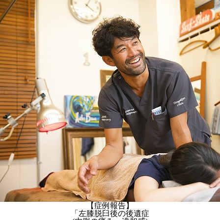
【症例報告】
「左膝脱臼後の後遺症