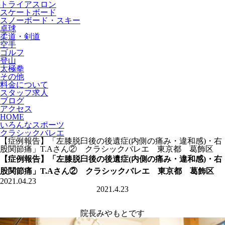
トライアスロン
スケートボード
スノーボード・スキー
卓球
柔道・剣道
空手
ゴルフ
登山
太極拳
その他
料金について
スタッフ求人
ブログ
アクセス
HOME
いろんなスポーツ
クラシックバレエ
【症例報告】「左膝脱臼後の後遺症(内側の痛み・違和感)・右
股関節痛」T.Aさん② クラシックバレエ 東京都 葛飾区
【症例報告】「左膝脱臼後の後遺症(内側の痛み・違和感)・右
股関節痛」T.Aさん② クラシックバレエ 東京都 葛飾区
2021.04.23
2021.4.23
院長みやもとです