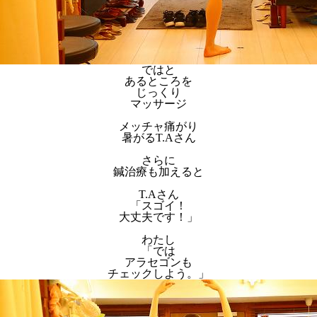
ではと
あるところを
じっくり
マッサージ
メッチャ痛がり
暑がるT.Aさん
さらに
鍼治療も加えると
T.Aさん
「スゴイ！
大丈夫です！」
わたし
「では
アラセゴンも
チェックしよう。」