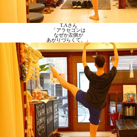
T.Aさん
「アラセゴンは
なぜか左側が
あがりづらくて。」