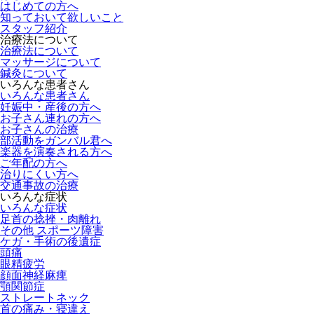
はじめての方へ
知っておいて欲しいこと
スタッフ紹介
治療法について
治療法について
マッサージについて
鍼灸について
いろんな患者さん
いろんな患者さん
妊娠中・産後の方へ
お子さん連れの方へ
お子さんの治療
部活動をガンバル君へ
楽器を演奏される方へ
ご年配の方へ
治りにくい方へ
交通事故の治療
いろんな症状
いろんな症状
足首の捻挫・肉離れ
その他 スポーツ障害
ケガ・手術の後遺症
頭痛
眼精疲労
顔面神経麻痺
顎関節症
ストレートネック
首の痛み・寝違え