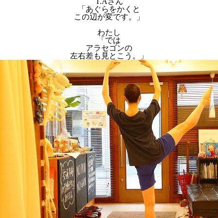
T.Aさん
「あぐらをかくと
この辺が変です。」
わたし
「では
アラセゴンの
左右差も見とこう。」