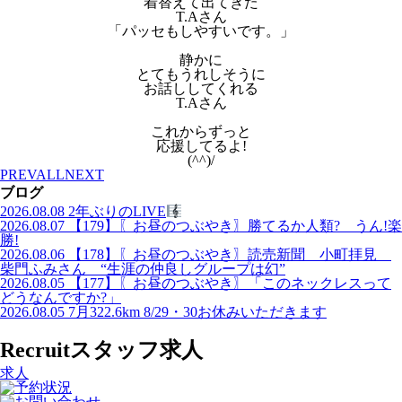
着替えて出てきた
T.Aさん
「パッセもしやすいです。」
静かに
とてもうれしそうに
お話ししてくれる
T.Aさん
これからずっと
応援してるよ!
(^^)/
PREV
ALL
NEXT
ブログ
2026.08.08
2年ぶりのLIVE
2026.08.07
【179】〖お昼のつぶやき〗勝てるか人類? うん!楽
勝!
2026.08.06
【178】〖お昼のつぶやき〗読売新聞 小町拝見
柴門ふみさん “生涯の仲良しグループは幻”
2026.08.05
【177】〖お昼のつぶやき〗「このネックレスって
どうなんですか?」
2026.08.05
7月322.6km 8/29・30お休みいただきます
Recruit
スタッフ求人
求人