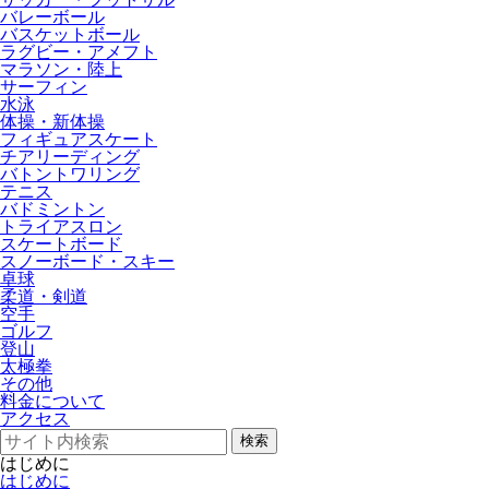
バレーボール
バスケットボール
ラグビー・アメフト
マラソン・陸上
サーフィン
水泳
体操・新体操
フィギュアスケート
チアリーディング
バトントワリング
テニス
バドミントン
トライアスロン
スケートボード
スノーボード・スキー
卓球
柔道・剣道
空手
ゴルフ
登山
太極拳
その他
料金について
アクセス
検索
はじめに
はじめに