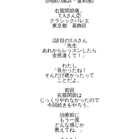
(内側の痛み・違和感)
・
右股関節痛」
T.Aさん②
クラシックバレエ
東京都 葛飾区
2診目のT.Aさん
「先生
あれからレッスンしたら
全然違くて！」
わたし
「良かったね！
そんだけ硬かったって
ことだよ。
前回
右股関節は
じっくりやれなかったので
今回続きをやろう。
治療前に
もう一度
どんな感じか
教えてね。」