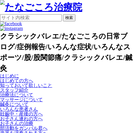
検索
クラシックバレエ/たなごころの日常ブ
ログ/症例報告/いろんな症状/いろんなス
ポーツ/股/股関節痛/クラシックバレエ/鍼
灸
はじめに
はじめての方へ
知っておいて欲しいこと
スタッフ紹介
治療法について
マッサージについて
鍼灸について
いろんな患者さん
妊娠中・産後の方へ
お子さん連れの方へ
お子さんの治療
部活動をガンバル君へ
楽器を演奏される方へ