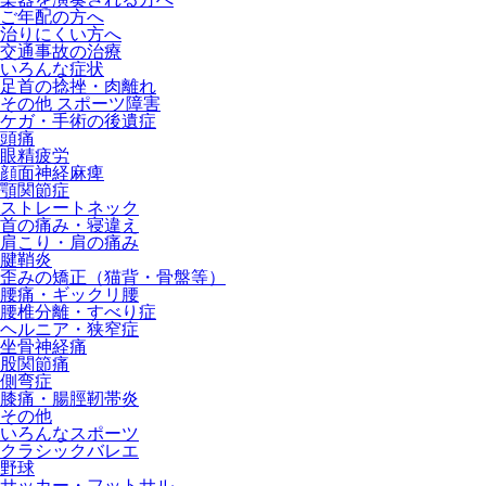
ご年配の方へ
治りにくい方へ
交通事故の治療
いろんな症状
足首の捻挫・肉離れ
その他 スポーツ障害
ケガ・手術の後遺症
頭痛
眼精疲労
顔面神経麻痺
顎関節症
ストレートネック
首の痛み・寝違え
肩こり・肩の痛み
腱鞘炎
歪みの矯正（猫背・骨盤等）
腰痛・ギックリ腰
腰椎分離・すべり症
ヘルニア・狭窄症
坐骨神経痛
股関節痛
側弯症
膝痛・腸脛靭帯炎
その他
いろんなスポーツ
クラシックバレエ
野球
サッカー・フットサル