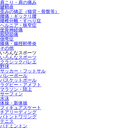
肩こり・肩の痛み
腱鞘炎
歪みの矯正（猫背・骨盤等）
腰痛・ギックリ腰
腰椎分離・すべり症
ヘルニア・狭窄症
坐骨神経痛
股関節痛
側弯症
膝痛・腸脛靭帯炎
その他
いろんなスポーツ
いろんなスポーツ
クラシックバレエ
野球
サッカー・フットサル
バレーボール
バスケットボール
ラグビー・アメフト
マラソン・陸上
サーフィン
水泳
体操・新体操
フィギュアスケート
チアリーディング
バトントワリング
テニス
バドミントン