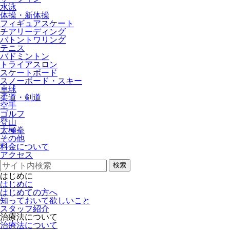
水泳
体操・新体操
フィギュアスケート
チアリーディング
バトントワリング
テニス
バドミントン
トライアスロン
スケートボード
スノーボード・スキー
卓球
柔道・剣道
空手
ゴルフ
登山
太極拳
その他
料金について
アクセス
検索
はじめに
はじめに
はじめての方へ
知っておいて欲しいこと
スタッフ紹介
治療法について
治療法について