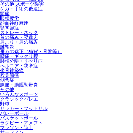
その他 スポーツ障害
ケガ・手術の後遺症
頭痛
眼精疲労
顔面神経麻痺
顎関節症
ストレートネック
首の痛み・寝違え
肩こり・肩の痛み
腱鞘炎
歪みの矯正（猫背・骨盤等）
腰痛・ギックリ腰
腰椎分離・すべり症
ヘルニア・狭窄症
坐骨神経痛
股関節痛
側弯症
膝痛・腸脛靭帯炎
その他
いろんなスポーツ
クラシックバレエ
野球
サッカー・フットサル
バレーボール
バスケットボール
ラグビー・アメフト
マラソン・陸上
サーフィン