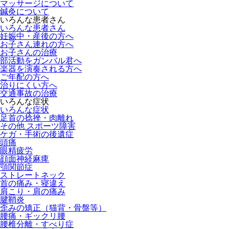
マッサージについて
鍼灸について
いろんな患者さん
いろんな患者さん
妊娠中・産後の方へ
お子さん連れの方へ
お子さんの治療
部活動をガンバル君へ
楽器を演奏される方へ
ご年配の方へ
治りにくい方へ
交通事故の治療
いろんな症状
いろんな症状
足首の捻挫・肉離れ
その他 スポーツ障害
ケガ・手術の後遺症
頭痛
眼精疲労
顔面神経麻痺
顎関節症
ストレートネック
首の痛み・寝違え
肩こり・肩の痛み
腱鞘炎
歪みの矯正（猫背・骨盤等）
腰痛・ギックリ腰
腰椎分離・すべり症