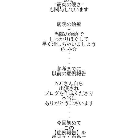
“筋肉の硬さ”
も関与しています
病院の治療
＋
当院の治療で
しっかりほぐして
早く治しちゃいましょう
(^_-)-☆
・
・
・
参考までに
以前の症例報告
N.Cさん自ら
出演され
ブログを作成くださり
本当に
ありがとうございます
・
・
・
今回初めて
この
【症例報告】を
患者さん自身に