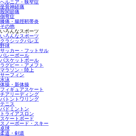
ヘルニア・狭窄症
坐骨神経痛
股関節痛
側弯症
膝痛・腸脛靭帯炎
その他
いろんなスポーツ
いろんなスポーツ
クラシックバレエ
野球
サッカー・フットサル
バレーボール
バスケットボール
ラグビー・アメフト
マラソン・陸上
サーフィン
水泳
体操・新体操
フィギュアスケート
チアリーディング
バトントワリング
テニス
バドミントン
トライアスロン
スケートボード
スノーボード・スキー
卓球
柔道・剣道