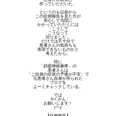
作っていただいた。
というのも以前から
この症例報告を見た方が
安心して当院に
かかっていただくには
「こうして
こうなって
治りました」
だけでは不十分で
患者さんの気持ちも
表現できないものかと
考えたから。
特に
「顔面神経麻痺」の
患者さんは
「ご自身の症状の予後が不安」で
元患者さん自身が作られた
ブログを
よーくチェックしている。
では
N.Cさん
お願いします！
(^^)/
【症例報告】