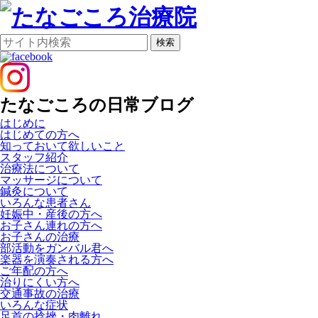
検索
たなごころの日常ブログ
はじめに
はじめての方へ
知っておいて欲しいこと
スタッフ紹介
治療法について
マッサージについて
鍼灸について
いろんな患者さん
妊娠中・産後の方へ
お子さん連れの方へ
お子さんの治療
部活動をガンバル君へ
楽器を演奏される方へ
ご年配の方へ
治りにくい方へ
交通事故の治療
いろんな症状
足首の捻挫・肉離れ