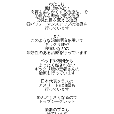
わたしは
他に類のない
「肉質を柔らかくする治療法」で
①痛みを即効で取る治療
②見た目を変える治療
③パフォーマンスアップの治療を
行っています
また
このような治療理論を用いて
ギックリ腰や
寝違いなどの
即効性のある治療を行っています
ベッドや布団から
まったく起きれない
ギックリ腰の患者さんの
治療も行っています
日本代表クラスの
アスリートの治療も
行っています
めんどくさくなるので
トップシークレット
楽器のプロも
診ています