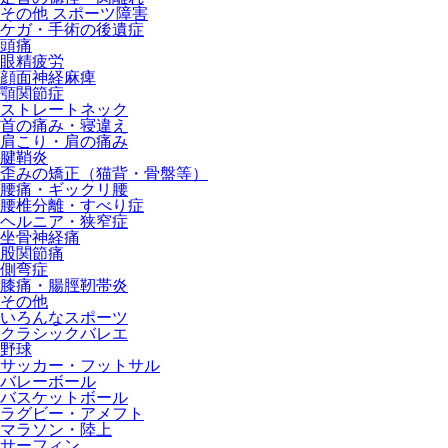
その他 スポーツ障害
ケガ・手術の後遺症
頭痛
眼精疲労
顔面神経麻痺
顎関節症
ストレートネック
首の痛み・寝違え
肩こり・肩の痛み
腱鞘炎
歪みの矯正（猫背・骨盤等）
腰痛・ギックリ腰
腰椎分離・すべり症
ヘルニア・狭窄症
坐骨神経痛
股関節痛
側弯症
膝痛・腸脛靭帯炎
その他
いろんなスポーツ
クラシックバレエ
野球
サッカー・フットサル
バレーボール
バスケットボール
ラグビー・アメフト
マラソン・陸上
サーフィン