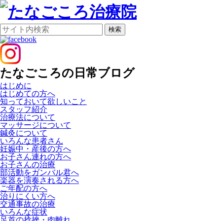
検索
たなごころの日常ブログ
はじめに
はじめての方へ
知っておいて欲しいこと
スタッフ紹介
治療法について
マッサージについて
鍼灸について
いろんな患者さん
妊娠中・産後の方へ
お子さん連れの方へ
お子さんの治療
部活動をガンバル君へ
楽器を演奏される方へ
ご年配の方へ
治りにくい方へ
交通事故の治療
いろんな症状
足首の捻挫・肉離れ