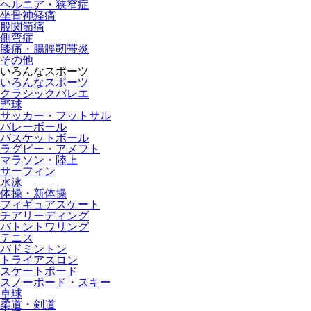
ヘルニア・狭窄症
坐骨神経痛
股関節痛
側弯症
膝痛・腸脛靭帯炎
その他
いろんなスポーツ
いろんなスポーツ
クラシックバレエ
野球
サッカー・フットサル
バレーボール
バスケットボール
ラグビー・アメフト
マラソン・陸上
サーフィン
水泳
体操・新体操
フィギュアスケート
チアリーディング
バトントワリング
テニス
バドミントン
トライアスロン
スケートボード
スノーボード・スキー
卓球
柔道・剣道