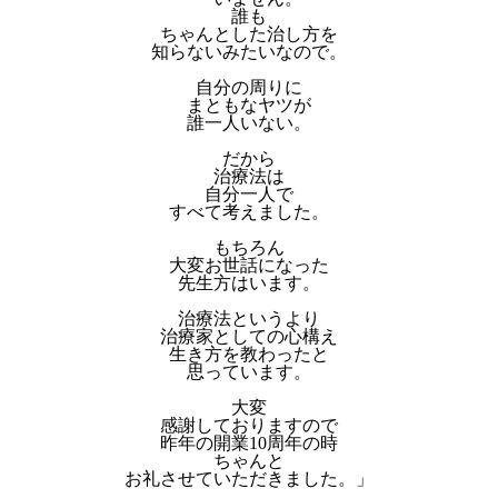
誰も
ちゃんとした治し方を
知らないみたいなので。
自分の周りに
まともなヤツが
誰一人いない。
だから
治療法は
自分一人で
すべて考えました。
もちろん
大変お世話になった
先生方はいます。
治療法というより
治療家としての心構え
生き方を教わったと
思っています。
大変
感謝しておりますので
昨年の開業10周年の時
ちゃんと
お礼させていただきました。」