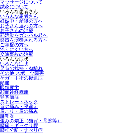
マッサージについて
鍼灸について
いろんな患者さん
いろんな患者さん
妊娠中・産後の方へ
お子さん連れの方へ
お子さんの治療
部活動をガンバル君へ
楽器を演奏される方へ
ご年配の方へ
治りにくい方へ
交通事故の治療
いろんな症状
いろんな症状
足首の捻挫・肉離れ
その他 スポーツ障害
ケガ・手術の後遺症
頭痛
眼精疲労
顔面神経麻痺
顎関節症
ストレートネック
首の痛み・寝違え
肩こり・肩の痛み
腱鞘炎
歪みの矯正（猫背・骨盤等）
腰痛・ギックリ腰
腰椎分離・すべり症