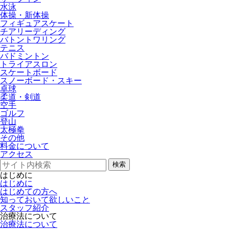
水泳
体操・新体操
フィギュアスケート
チアリーディング
バトントワリング
テニス
バドミントン
トライアスロン
スケートボード
スノーボード・スキー
卓球
柔道・剣道
空手
ゴルフ
登山
太極拳
その他
料金について
アクセス
検索
はじめに
はじめに
はじめての方へ
知っておいて欲しいこと
スタッフ紹介
治療法について
治療法について