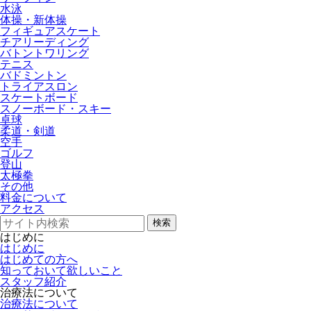
水泳
体操・新体操
フィギュアスケート
チアリーディング
バトントワリング
テニス
バドミントン
トライアスロン
スケートボード
スノーボード・スキー
卓球
柔道・剣道
空手
ゴルフ
登山
太極拳
その他
料金について
アクセス
検索
はじめに
はじめに
はじめての方へ
知っておいて欲しいこと
スタッフ紹介
治療法について
治療法について