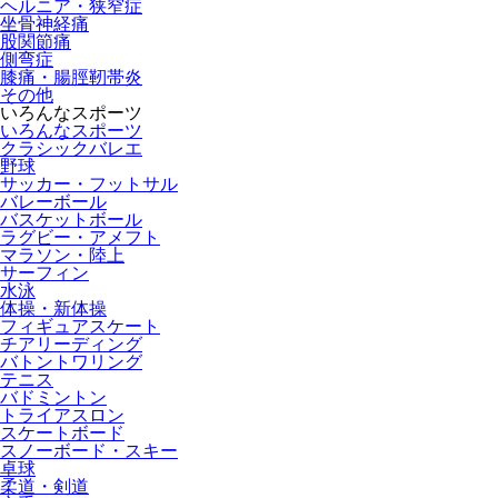
ヘルニア・狭窄症
坐骨神経痛
股関節痛
側弯症
膝痛・腸脛靭帯炎
その他
いろんなスポーツ
いろんなスポーツ
クラシックバレエ
野球
サッカー・フットサル
バレーボール
バスケットボール
ラグビー・アメフト
マラソン・陸上
サーフィン
水泳
体操・新体操
フィギュアスケート
チアリーディング
バトントワリング
テニス
バドミントン
トライアスロン
スケートボード
スノーボード・スキー
卓球
柔道・剣道