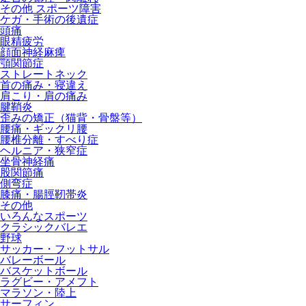
その他 スポーツ障害
ケガ・手術の後遺症
頭痛
眼精疲労
顔面神経麻痺
顎関節症
ストレートネック
首の痛み・寝違え
肩こり・肩の痛み
腱鞘炎
歪みの矯正（猫背・骨盤等）
腰痛・ギックリ腰
腰椎分離・すべり症
ヘルニア・狭窄症
坐骨神経痛
股関節痛
側弯症
膝痛・腸脛靭帯炎
その他
いろんなスポーツ
クラシックバレエ
野球
サッカー・フットサル
バレーボール
バスケットボール
ラグビー・アメフト
マラソン・陸上
サーフィン