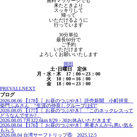
無料マッサージでも
来たときより
スッキリして
帰って
いただけるように
行っています
30分単位
最長60分で
ご予約
いただけます
よろしくお願いいたします
岡田
土･日曜日 定休
月・水・木 17：00～23：00
火 10：00～16：00
金 18：00～23：00
PREV
ALL
NEXT
ブログ
2026.08.06
【178】〖お昼のつぶやき〗読売新聞 小町拝見
柴門ふみさん “生涯の仲良しグループは幻”
2026.08.05
【177】〖お昼のつぶやき〗「このネックレスって
どうなんですか?」
2026.08.05
7月322.6km 8/29・30お休みいただきます
2026.08.04
【176】〖お昼のつぶやき〗患者さんから悪い気を
もらう
2026.08.04
台湾サーフトリップ⑥ 2025.12.5