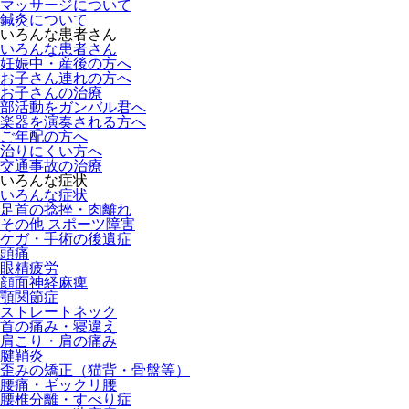
マッサージについて
鍼灸について
いろんな患者さん
いろんな患者さん
妊娠中・産後の方へ
お子さん連れの方へ
お子さんの治療
部活動をガンバル君へ
楽器を演奏される方へ
ご年配の方へ
治りにくい方へ
交通事故の治療
いろんな症状
いろんな症状
足首の捻挫・肉離れ
その他 スポーツ障害
ケガ・手術の後遺症
頭痛
眼精疲労
顔面神経麻痺
顎関節症
ストレートネック
首の痛み・寝違え
肩こり・肩の痛み
腱鞘炎
歪みの矯正（猫背・骨盤等）
腰痛・ギックリ腰
腰椎分離・すべり症