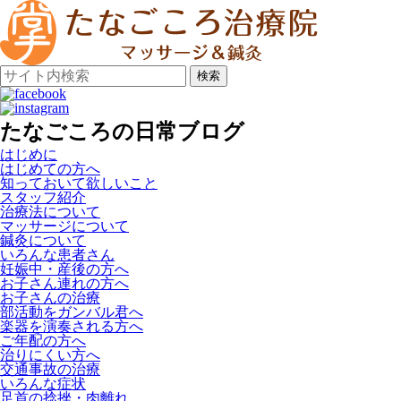
検索
たなごころの日常ブログ
はじめに
はじめての方へ
知っておいて欲しいこと
スタッフ紹介
治療法について
マッサージについて
鍼灸について
いろんな患者さん
妊娠中・産後の方へ
お子さん連れの方へ
お子さんの治療
部活動をガンバル君へ
楽器を演奏される方へ
ご年配の方へ
治りにくい方へ
交通事故の治療
いろんな症状
足首の捻挫・肉離れ