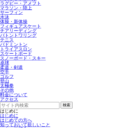
ラグビー・アメフト
マラソン・陸上
サーフィン
水泳
体操・新体操
フィギュアスケート
チアリーディング
バトントワリング
テニス
バドミントン
トライアスロン
スケートボード
スノーボード・スキー
卓球
柔道・剣道
空手
ゴルフ
登山
太極拳
その他
料金について
アクセス
検索
はじめに
はじめに
はじめての方へ
知っておいて欲しいこと