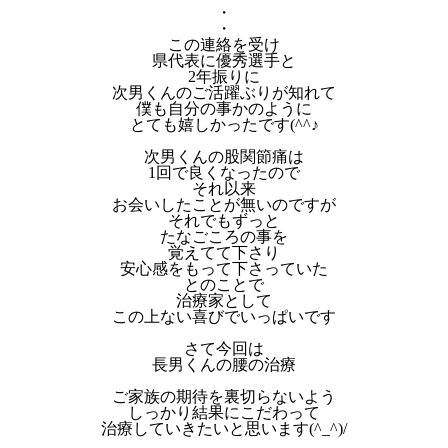
・
・
この連絡を受け
県代表に優秀選手と
2年振りに
次男くんのご活躍ぶりが知れて
僕も自分の事かのように
とても嬉しかったです(^^♪
次男くんの股関節痛は
1回で良くなったので
それ以来
お会いしたことが無いのですが
それでもずっと
たなごころの事を
覚えてて下さり
安心感をもって下さっていた
とのことで
治療家として
この上ない喜びでいっぱいです
さて今回は
長男くんの腰の治療
ご家族の期待を裏切らないよう
しっかり結果にこだわって
治療していきたいと思います(^_^)/