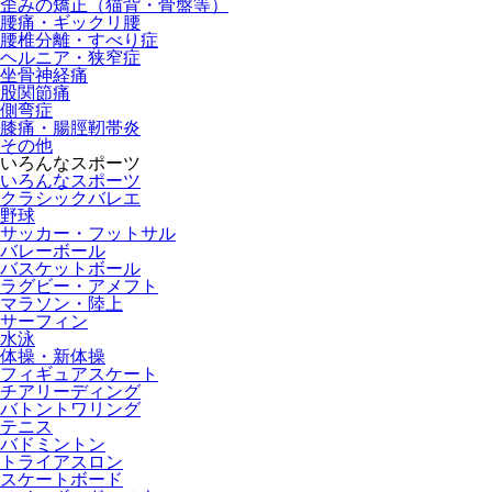
歪みの矯正（猫背・骨盤等）
腰痛・ギックリ腰
腰椎分離・すべり症
ヘルニア・狭窄症
坐骨神経痛
股関節痛
側弯症
膝痛・腸脛靭帯炎
その他
いろんなスポーツ
いろんなスポーツ
クラシックバレエ
野球
サッカー・フットサル
バレーボール
バスケットボール
ラグビー・アメフト
マラソン・陸上
サーフィン
水泳
体操・新体操
フィギュアスケート
チアリーディング
バトントワリング
テニス
バドミントン
トライアスロン
スケートボード