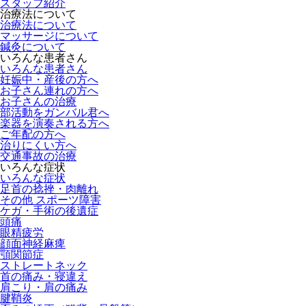
スタッフ紹介
治療法について
治療法について
マッサージについて
鍼灸について
いろんな患者さん
いろんな患者さん
妊娠中・産後の方へ
お子さん連れの方へ
お子さんの治療
部活動をガンバル君へ
楽器を演奏される方へ
ご年配の方へ
治りにくい方へ
交通事故の治療
いろんな症状
いろんな症状
足首の捻挫・肉離れ
その他 スポーツ障害
ケガ・手術の後遺症
頭痛
眼精疲労
顔面神経麻痺
顎関節症
ストレートネック
首の痛み・寝違え
肩こり・肩の痛み
腱鞘炎