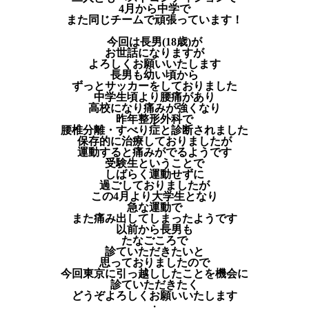
4月から中学で
また同じチームで頑張っています！
今回は長男(18歳)が
お世話になりますが
よろしくお願いいたします
長男も幼い頃から
ずっとサッカーをしておりました
中学生頃より腰痛があり
高校になり痛みが強くなり
昨年整形外科で
腰椎分離・すべり症と診断されました
保存的に治療しておりましたが
運動すると痛みがでるようです
受験生ということで
しばらく運動せずに
過ごしておりましたが
この4月より大学生となり
急な運動で
また痛み出してしまったようです
以前から長男も
たなごころで
診ていただきたいと
思っておりましたので
今回東京に引っ越ししたことを機会に
診ていただきたく
どうぞよろしくお願いいたします
・