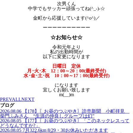
次男くん
中学でもサッカー頑張ってね(^_-)-☆
金町から応援しています(^o^)／
ーーーーーーーーーー
☆お知らせ☆
令和元年より
私の出勤時間が
以下に変更になります
日曜日 定休
月･火･木 12：00～20：00(最終受付)
水･金･土･祝 10：00～17：00(最終受付)
になります
宜しくお願い致します
m(__)m
PREV
ALL
NEXT
ブログ
2026.08.06
【178】〖お昼のつぶやき〗読売新聞 小町拝見
柴門ふみさん “生涯の仲良しグループは幻”
2026.08.05
【177】〖お昼のつぶやき〗「このネックレスって
どうなんですか?」
2026.08.05
7月322.6km 8/29・30お休みいただきます