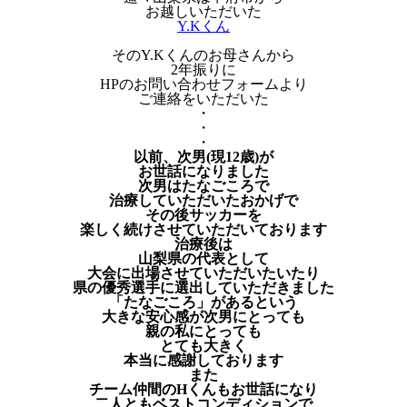
お越しいただいた
Y.Kくん
そのY.Kくんのお母さんから
2年振りに
HPのお問い合わせフォームより
ご連絡をいただいた
・
・
・
以前、次男(現12歳)が
お世話になりました
次男はたなごころで
治療していただいたおかげで
その後サッカーを
楽しく続けさせていただいております
治療後は
山梨県の代表として
大会に出場させていただいたいたり
県の優秀選手に選出していただきました
「たなごころ」があるという
大きな安心感が次男にとっても
親の私にとっても
とても大きく
本当に感謝しております
また
チーム仲間のHくんもお世話になり
二人ともベストコンディションで