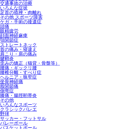
交通事故の治療
いろんな症状
足首の捻挫・肉離れ
その他 スポーツ障害
ケガ・手術の後遺症
頭痛
眼精疲労
顔面神経麻痺
顎関節症
ストレートネック
首の痛み・寝違え
肩こり・肩の痛み
腱鞘炎
歪みの矯正（猫背・骨盤等）
腰痛・ギックリ腰
腰椎分離・すべり症
ヘルニア・狭窄症
坐骨神経痛
股関節痛
側弯症
膝痛・腸脛靭帯炎
その他
いろんなスポーツ
クラシックバレエ
野球
サッカー・フットサル
バレーボール
バスケットボール