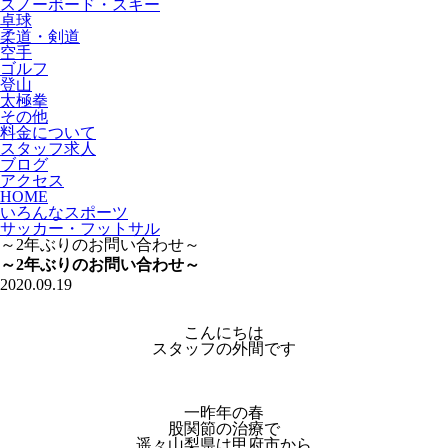
スノーボード・スキー
卓球
柔道・剣道
空手
ゴルフ
登山
太極拳
その他
料金について
スタッフ求人
ブログ
アクセス
HOME
いろんなスポーツ
サッカー・フットサル
～2年ぶりのお問い合わせ～
～2年ぶりのお問い合わせ～
2020.09.19
こんにちは
スタッフの外間です
一昨年の春
股関節の治療で
遥々山梨県は甲府市から