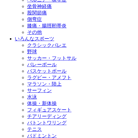
坐骨神経痛
股関節痛
側弯症
膝痛・腸脛靭帯炎
その他
いろんなスポーツ
クラシックバレエ
野球
サッカー・フットサル
バレーボール
バスケットボール
ラグビー・アメフト
マラソン・陸上
サーフィン
水泳
体操・新体操
フィギュアスケート
チアリーディング
バトントワリング
テニス
バドミントン