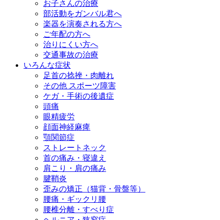
お子さんの治療
部活動をガンバル君へ
楽器を演奏される方へ
ご年配の方へ
治りにくい方へ
交通事故の治療
いろんな症状
足首の捻挫・肉離れ
その他 スポーツ障害
ケガ・手術の後遺症
頭痛
眼精疲労
顔面神経麻痺
顎関節症
ストレートネック
首の痛み・寝違え
肩こり・肩の痛み
腱鞘炎
歪みの矯正（猫背・骨盤等）
腰痛・ギックリ腰
腰椎分離・すべり症
ヘルニア・狭窄症