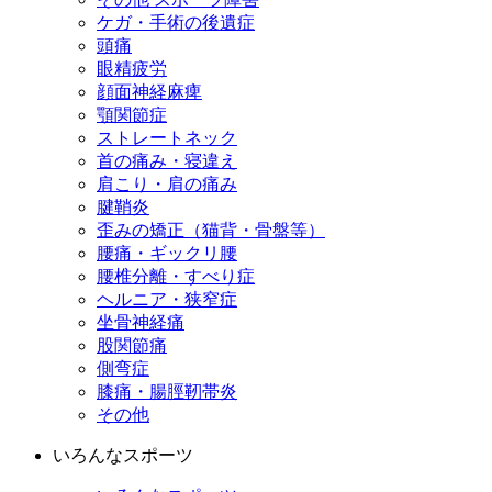
ケガ・手術の後遺症
頭痛
眼精疲労
顔面神経麻痺
顎関節症
ストレートネック
首の痛み・寝違え
肩こり・肩の痛み
腱鞘炎
歪みの矯正（猫背・骨盤等）
腰痛・ギックリ腰
腰椎分離・すべり症
ヘルニア・狭窄症
坐骨神経痛
股関節痛
側弯症
膝痛・腸脛靭帯炎
その他
いろんなスポーツ