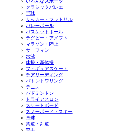
いろんなスポーツ
クラシックバレエ
野球
サッカー・フットサル
バレーボール
バスケットボール
ラグビー・アメフト
マラソン・陸上
サーフィン
水泳
体操・新体操
フィギュアスケート
チアリーディング
バトントワリング
テニス
バドミントン
トライアスロン
スケートボード
スノーボード・スキー
卓球
柔道・剣道
空手