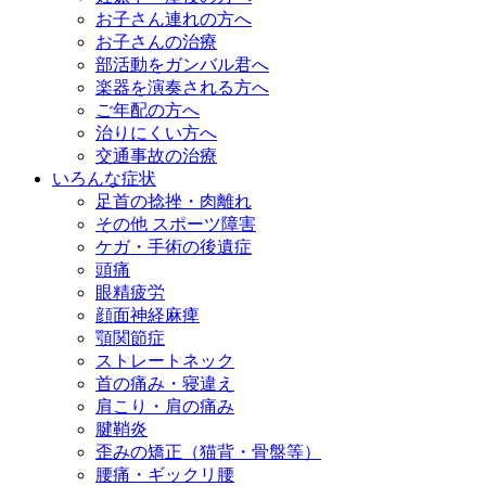
お子さん連れの方へ
お子さんの治療
部活動をガンバル君へ
楽器を演奏される方へ
ご年配の方へ
治りにくい方へ
交通事故の治療
いろんな症状
足首の捻挫・肉離れ
その他 スポーツ障害
ケガ・手術の後遺症
頭痛
眼精疲労
顔面神経麻痺
顎関節症
ストレートネック
首の痛み・寝違え
肩こり・肩の痛み
腱鞘炎
歪みの矯正（猫背・骨盤等）
腰痛・ギックリ腰