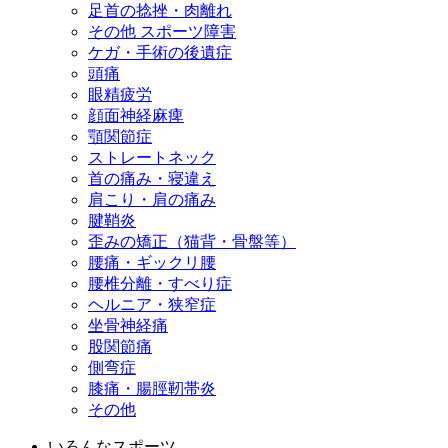
足首の捻挫・肉離れ
その他 スポーツ障害
ケガ・手術の後遺症
頭痛
眼精疲労
顔面神経麻痺
顎関節症
ストレートネック
首の痛み・寝違え
肩こり・肩の痛み
腱鞘炎
歪みの矯正（猫背・骨盤等）
腰痛・ギックリ腰
腰椎分離・すべり症
ヘルニア・狭窄症
坐骨神経痛
股関節痛
側弯症
膝痛・腸脛靭帯炎
その他
いろんなスポーツ