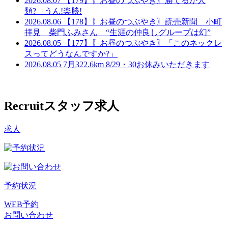
2026.08.07
【179】〖お昼のつぶやき〗勝てるか人
類? うん!楽勝!
2026.08.06
【178】〖お昼のつぶやき〗読売新聞 小町
拝見 柴門ふみさん “生涯の仲良しグループは幻”
2026.08.05
【177】〖お昼のつぶやき〗「このネックレ
スってどうなんですか?」
2026.08.05
7月322.6km 8/29・30お休みいただきます
Recruit
スタッフ求人
求人
予約状況
WEB予約
お問い合わせ