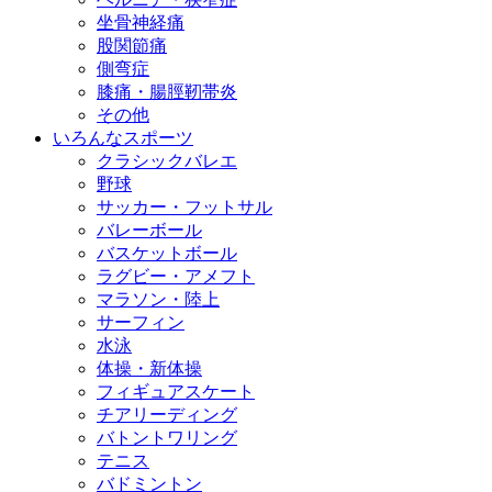
坐骨神経痛
股関節痛
側弯症
膝痛・腸脛靭帯炎
その他
いろんなスポーツ
クラシックバレエ
野球
サッカー・フットサル
バレーボール
バスケットボール
ラグビー・アメフト
マラソン・陸上
サーフィン
水泳
体操・新体操
フィギュアスケート
チアリーディング
バトントワリング
テニス
バドミントン