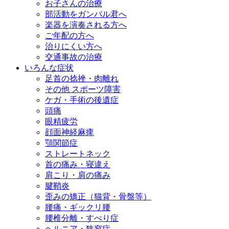
お子さんの治療
部活動をガンバル君へ
楽器を演奏される方へ
ご年配の方へ
治りにくい方へ
交通事故の治療
いろんな症状
足首の捻挫・肉離れ
その他 スポーツ障害
ケガ・手術の後遺症
頭痛
眼精疲労
顔面神経麻痺
顎関節症
ストレートネック
首の痛み・寝違え
肩こり・肩の痛み
腱鞘炎
歪みの矯正（猫背・骨盤等）
腰痛・ギックリ腰
腰椎分離・すべり症
ヘルニア・狭窄症