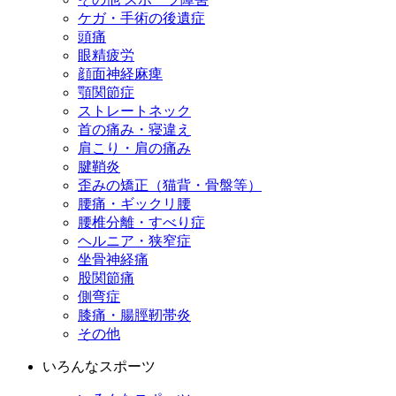
ケガ・手術の後遺症
頭痛
眼精疲労
顔面神経麻痺
顎関節症
ストレートネック
首の痛み・寝違え
肩こり・肩の痛み
腱鞘炎
歪みの矯正（猫背・骨盤等）
腰痛・ギックリ腰
腰椎分離・すべり症
ヘルニア・狭窄症
坐骨神経痛
股関節痛
側弯症
膝痛・腸脛靭帯炎
その他
いろんなスポーツ