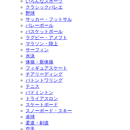
いろんなスポーツ
クラシックバレエ
野球
サッカー・フットサル
バレーボール
バスケットボール
ラグビー・アメフト
マラソン・陸上
サーフィン
水泳
体操・新体操
フィギュアスケート
チアリーディング
バトントワリング
テニス
バドミントン
トライアスロン
スケートボード
スノーボード・スキー
卓球
柔道・剣道
空手