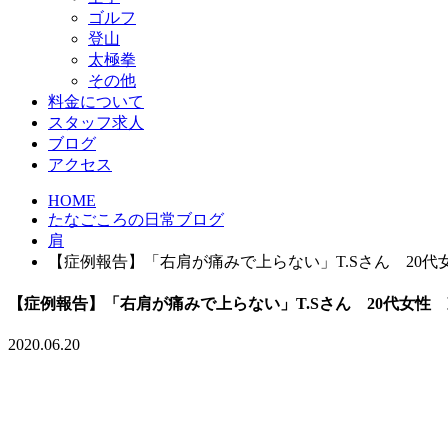
ゴルフ
登山
太極拳
その他
料金について
スタッフ求人
ブログ
アクセス
HOME
たなごころの日常ブログ
肩
【症例報告】「右肩が痛みで上らない」T.Sさん 20
【症例報告】「右肩が痛みで上らない」T.Sさん 20代女性
2020.06.20