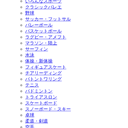
いろんなスポーツ
クラシックバレエ
野球
サッカー・フットサル
バレーボール
バスケットボール
ラグビー・アメフト
マラソン・陸上
サーフィン
水泳
体操・新体操
フィギュアスケート
チアリーディング
バトントワリング
テニス
バドミントン
トライアスロン
スケートボード
スノーボード・スキー
卓球
柔道・剣道
空手