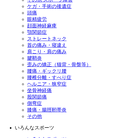
ケガ・手術の後遺症
頭痛
眼精疲労
顔面神経麻痺
顎関節症
ストレートネック
首の痛み・寝違え
肩こり・肩の痛み
腱鞘炎
歪みの矯正（猫背・骨盤等）
腰痛・ギックリ腰
腰椎分離・すべり症
ヘルニア・狭窄症
坐骨神経痛
股関節痛
側弯症
膝痛・腸脛靭帯炎
その他
いろんなスポーツ