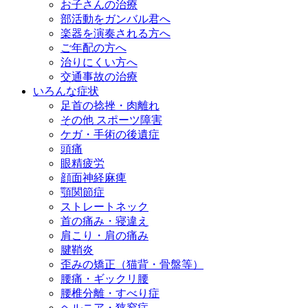
お子さんの治療
部活動をガンバル君へ
楽器を演奏される方へ
ご年配の方へ
治りにくい方へ
交通事故の治療
いろんな症状
足首の捻挫・肉離れ
その他 スポーツ障害
ケガ・手術の後遺症
頭痛
眼精疲労
顔面神経麻痺
顎関節症
ストレートネック
首の痛み・寝違え
肩こり・肩の痛み
腱鞘炎
歪みの矯正（猫背・骨盤等）
腰痛・ギックリ腰
腰椎分離・すべり症
ヘルニア・狭窄症