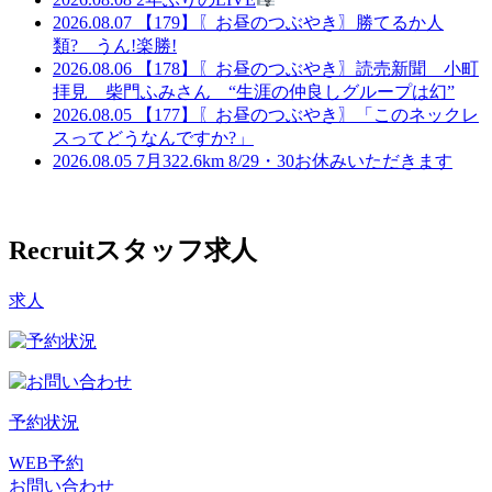
2026.08.07
【179】〖お昼のつぶやき〗勝てるか人
類? うん!楽勝!
2026.08.06
【178】〖お昼のつぶやき〗読売新聞 小町
拝見 柴門ふみさん “生涯の仲良しグループは幻”
2026.08.05
【177】〖お昼のつぶやき〗「このネックレ
スってどうなんですか?」
2026.08.05
7月322.6km 8/29・30お休みいただきます
Recruit
スタッフ求人
求人
予約状況
WEB予約
お問い合わせ