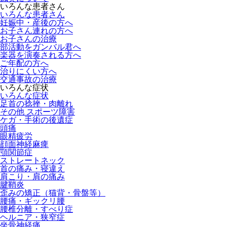
いろんな患者さん
いろんな患者さん
妊娠中・産後の方へ
お子さん連れの方へ
お子さんの治療
部活動をガンバル君へ
楽器を演奏される方へ
ご年配の方へ
治りにくい方へ
交通事故の治療
いろんな症状
いろんな症状
足首の捻挫・肉離れ
その他 スポーツ障害
ケガ・手術の後遺症
頭痛
眼精疲労
顔面神経麻痺
顎関節症
ストレートネック
首の痛み・寝違え
肩こり・肩の痛み
腱鞘炎
歪みの矯正（猫背・骨盤等）
腰痛・ギックリ腰
腰椎分離・すべり症
ヘルニア・狭窄症
坐骨神経痛