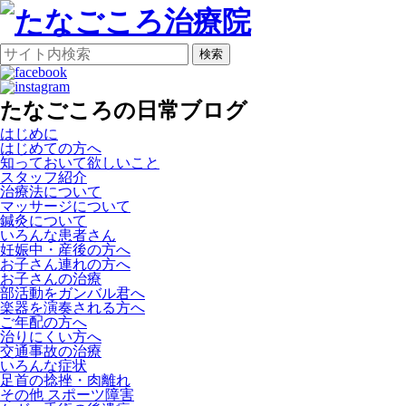
検索
たなごころの日常ブログ
はじめに
はじめての方へ
知っておいて欲しいこと
スタッフ紹介
治療法について
マッサージについて
鍼灸について
いろんな患者さん
妊娠中・産後の方へ
お子さん連れの方へ
お子さんの治療
部活動をガンバル君へ
楽器を演奏される方へ
ご年配の方へ
治りにくい方へ
交通事故の治療
いろんな症状
足首の捻挫・肉離れ
その他 スポーツ障害