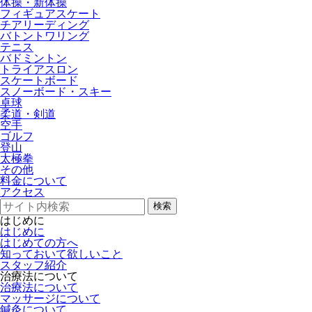
体操・新体操
フィギュアスケート
チアリーディング
バトントワリング
テニス
バドミントン
トライアスロン
スケートボード
スノーボード・スキー
卓球
柔道・剣道
空手
ゴルフ
登山
太極拳
その他
料金について
アクセス
検索
はじめに
はじめに
はじめての方へ
知っておいて欲しいこと
スタッフ紹介
治療法について
治療法について
マッサージについて
鍼灸について