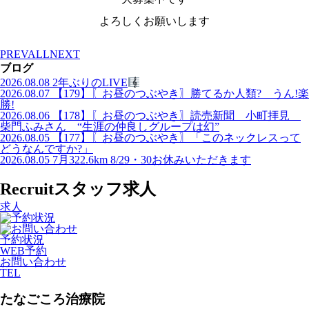
よろしくお願いします
PREV
ALL
NEXT
ブログ
2026.08.08
2年ぶりのLIVE
2026.08.07
【179】〖お昼のつぶやき〗勝てるか人類? うん!楽
勝!
2026.08.06
【178】〖お昼のつぶやき〗読売新聞 小町拝見
柴門ふみさん “生涯の仲良しグループは幻”
2026.08.05
【177】〖お昼のつぶやき〗「このネックレスって
どうなんですか?」
2026.08.05
7月322.6km 8/29・30お休みいただきます
Recruit
スタッフ求人
求人
予約状況
WEB予約
お問い合わせ
TEL
たなごころ治療院