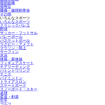
股関節痛
側弯症
膝痛・腸脛靭帯炎
その他
いろんなスポーツ
いろんなスポーツ
クラシックバレエ
野球
サッカー・フットサル
バレーボール
バスケットボール
ラグビー・アメフト
マラソン・陸上
サーフィン
水泳
体操・新体操
フィギュアスケート
チアリーディング
バトントワリング
テニス
バドミントン
トライアスロン
スケートボード
スノーボード・スキー
卓球
柔道・剣道
空手
ゴルフ