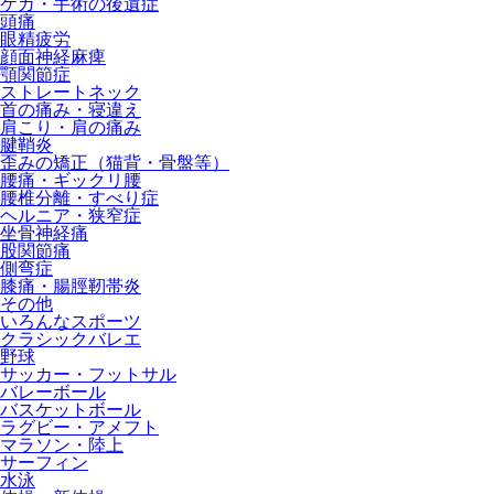
ケガ・手術の後遺症
頭痛
眼精疲労
顔面神経麻痺
顎関節症
ストレートネック
首の痛み・寝違え
肩こり・肩の痛み
腱鞘炎
歪みの矯正（猫背・骨盤等）
腰痛・ギックリ腰
腰椎分離・すべり症
ヘルニア・狭窄症
坐骨神経痛
股関節痛
側弯症
膝痛・腸脛靭帯炎
その他
いろんなスポーツ
クラシックバレエ
野球
サッカー・フットサル
バレーボール
バスケットボール
ラグビー・アメフト
マラソン・陸上
サーフィン
水泳