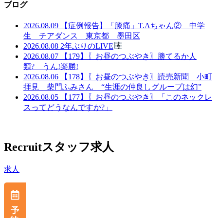
ブログ
2026.08.09
【症例報告】「膝痛」T.Aちゃん② 中学
生 チアダンス 東京都 墨田区
2026.08.08
2年ぶりのLIVE
2026.08.07
【179】〖お昼のつぶやき〗勝てるか人
類? うん!楽勝!
2026.08.06
【178】〖お昼のつぶやき〗読売新聞 小町
拝見 柴門ふみさん “生涯の仲良しグループは幻”
2026.08.05
【177】〖お昼のつぶやき〗「このネックレ
スってどうなんですか?」
Recruit
スタッフ求人
求人