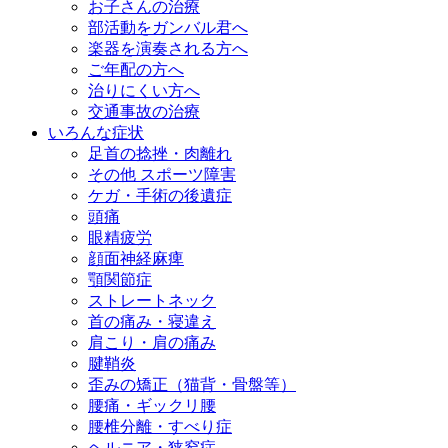
お子さんの治療
部活動をガンバル君へ
楽器を演奏される方へ
ご年配の方へ
治りにくい方へ
交通事故の治療
いろんな症状
足首の捻挫・肉離れ
その他 スポーツ障害
ケガ・手術の後遺症
頭痛
眼精疲労
顔面神経麻痺
顎関節症
ストレートネック
首の痛み・寝違え
肩こり・肩の痛み
腱鞘炎
歪みの矯正（猫背・骨盤等）
腰痛・ギックリ腰
腰椎分離・すべり症
ヘルニア・狭窄症