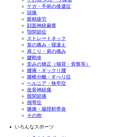
ケガ・手術の後遺症
頭痛
眼精疲労
顔面神経麻痺
顎関節症
ストレートネック
首の痛み・寝違え
肩こり・肩の痛み
腱鞘炎
歪みの矯正（猫背・骨盤等）
腰痛・ギックリ腰
腰椎分離・すべり症
ヘルニア・狭窄症
坐骨神経痛
股関節痛
側弯症
膝痛・腸脛靭帯炎
その他
いろんなスポーツ