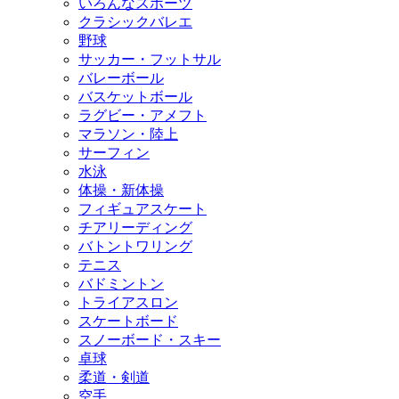
いろんなスポーツ
クラシックバレエ
野球
サッカー・フットサル
バレーボール
バスケットボール
ラグビー・アメフト
マラソン・陸上
サーフィン
水泳
体操・新体操
フィギュアスケート
チアリーディング
バトントワリング
テニス
バドミントン
トライアスロン
スケートボード
スノーボード・スキー
卓球
柔道・剣道
空手