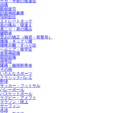
ケガ・手術の後遺症
頭痛
眼精疲労
顔面神経麻痺
顎関節症
ストレートネック
首の痛み・寝違え
肩こり・肩の痛み
腱鞘炎
歪みの矯正（猫背・骨盤等）
腰痛・ギックリ腰
腰椎分離・すべり症
ヘルニア・狭窄症
坐骨神経痛
股関節痛
側弯症
膝痛・腸脛靭帯炎
その他
いろんなスポーツ
クラシックバレエ
野球
サッカー・フットサル
バレーボール
バスケットボール
ラグビー・アメフト
マラソン・陸上
サーフィン
水泳