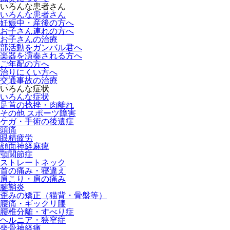
いろんな患者さん
いろんな患者さん
妊娠中・産後の方へ
お子さん連れの方へ
お子さんの治療
部活動をガンバル君へ
楽器を演奏される方へ
ご年配の方へ
治りにくい方へ
交通事故の治療
いろんな症状
いろんな症状
足首の捻挫・肉離れ
その他 スポーツ障害
ケガ・手術の後遺症
頭痛
眼精疲労
顔面神経麻痺
顎関節症
ストレートネック
首の痛み・寝違え
肩こり・肩の痛み
腱鞘炎
歪みの矯正（猫背・骨盤等）
腰痛・ギックリ腰
腰椎分離・すべり症
ヘルニア・狭窄症
坐骨神経痛