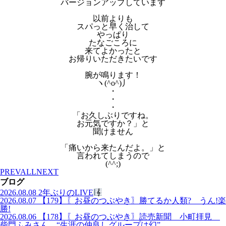
バージョンアップしています
以前よりも
スパっと早く治して
やっぱり
たなごころに
来てよかったと
お帰りいただきたいです
腕が鳴ります！
ヽ(^o^)丿
・
・
・
「お久しぶりですね。
お元気ですか？」と
聞けません
「痛いから来たんだよ。」と
言われてしまうので
(^^;)
PREV
ALL
NEXT
ブログ
2026.08.08
2年ぶりのLIVE
2026.08.07
【179】〖お昼のつぶやき〗勝てるか人類? うん!楽
勝!
2026.08.06
【178】〖お昼のつぶやき〗読売新聞 小町拝見
柴門ふみさん “生涯の仲良しグループは幻”