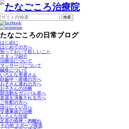
検索
たなごころの日常ブログ
はじめに
はじめての方へ
知っておいて欲しいこと
スタッフ紹介
治療法について
マッサージについて
鍼灸について
いろんな患者さん
妊娠中・産後の方へ
お子さん連れの方へ
お子さんの治療
部活動をガンバル君へ
楽器を演奏される方へ
ご年配の方へ
治りにくい方へ
交通事故の治療
いろんな症状
足首の捻挫・肉離れ
その他 スポーツ障害