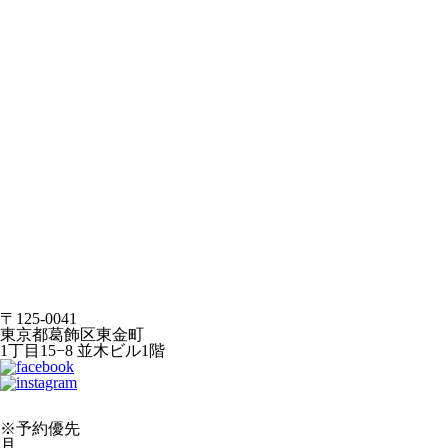
〒125-0041
東京都葛飾区東金町
1丁目15−8 並木ビル1階
※予約優先
月