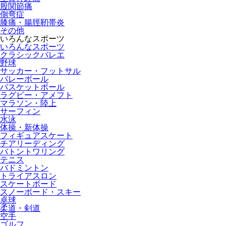
股関節痛
側弯症
膝痛・腸脛靭帯炎
その他
いろんなスポーツ
いろんなスポーツ
クラシックバレエ
野球
サッカー・フットサル
バレーボール
バスケットボール
ラグビー・アメフト
マラソン・陸上
サーフィン
水泳
体操・新体操
フィギュアスケート
チアリーディング
バトントワリング
テニス
バドミントン
トライアスロン
スケートボード
スノーボード・スキー
卓球
柔道・剣道
空手
ゴルフ