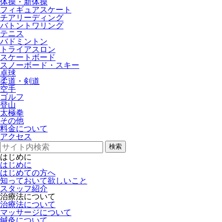
体操・新体操
フィギュアスケート
チアリーディング
バトントワリング
テニス
バドミントン
トライアスロン
スケートボード
スノーボード・スキー
卓球
柔道・剣道
空手
ゴルフ
登山
太極拳
その他
料金について
アクセス
検索
はじめに
はじめに
はじめての方へ
知っておいて欲しいこと
スタッフ紹介
治療法について
治療法について
マッサージについて
鍼灸について