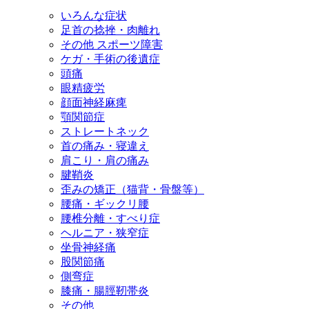
いろんな症状
足首の捻挫・肉離れ
その他 スポーツ障害
ケガ・手術の後遺症
頭痛
眼精疲労
顔面神経麻痺
顎関節症
ストレートネック
首の痛み・寝違え
肩こり・肩の痛み
腱鞘炎
歪みの矯正（猫背・骨盤等）
腰痛・ギックリ腰
腰椎分離・すべり症
ヘルニア・狭窄症
坐骨神経痛
股関節痛
側弯症
膝痛・腸脛靭帯炎
その他