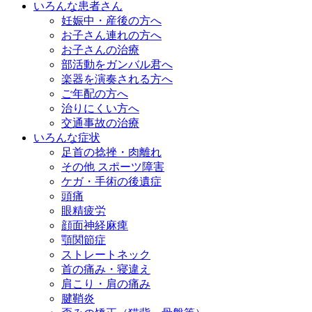
いろんな患者さん
妊娠中・産後の方へ
お子さん連れの方へ
お子さんの治療
部活動をガンバル君へ
楽器を演奏される方へ
ご年配の方へ
治りにくい方へ
交通事故の治療
いろんな症状
足首の捻挫・肉離れ
その他 スポーツ障害
ケガ・手術の後遺症
頭痛
眼精疲労
顔面神経麻痺
顎関節症
ストレートネック
首の痛み・寝違え
肩こり・肩の痛み
腱鞘炎