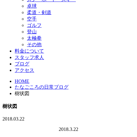
卓球
柔道・剣道
空手
ゴルフ
登山
太極拳
その他
料金について
スタッフ求人
ブログ
アクセス
HOME
たなごころの日常ブログ
樹状図
樹状図
2018.03.22
2018.3.22