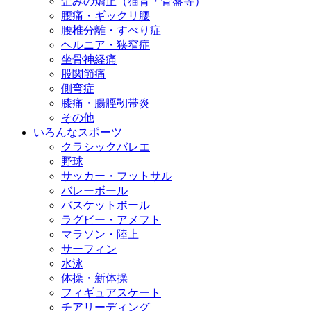
歪みの矯正（猫背・骨盤等）
腰痛・ギックリ腰
腰椎分離・すべり症
ヘルニア・狭窄症
坐骨神経痛
股関節痛
側弯症
膝痛・腸脛靭帯炎
その他
いろんなスポーツ
クラシックバレエ
野球
サッカー・フットサル
バレーボール
バスケットボール
ラグビー・アメフト
マラソン・陸上
サーフィン
水泳
体操・新体操
フィギュアスケート
チアリーディング