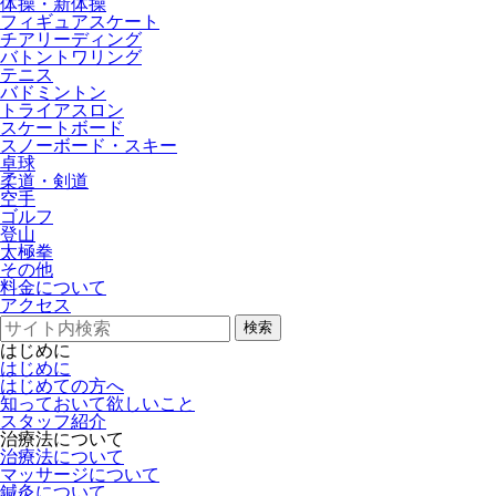
体操・新体操
フィギュアスケート
チアリーディング
バトントワリング
テニス
バドミントン
トライアスロン
スケートボード
スノーボード・スキー
卓球
柔道・剣道
空手
ゴルフ
登山
太極拳
その他
料金について
アクセス
検索
はじめに
はじめに
はじめての方へ
知っておいて欲しいこと
スタッフ紹介
治療法について
治療法について
マッサージについて
鍼灸について