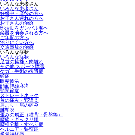
いろんな患者さん
いろんな患者さん
妊娠中・産後の方へ
お子さん連れの方へ
お子さんの治療
部活動をガンバル君へ
楽器を演奏される方へ
ご年配の方へ
治りにくい方へ
交通事故の治療
いろんな症状
いろんな症状
足首の捻挫・肉離れ
その他 スポーツ障害
ケガ・手術の後遺症
頭痛
眼精疲労
顔面神経麻痺
顎関節症
ストレートネック
首の痛み・寝違え
肩こり・肩の痛み
腱鞘炎
歪みの矯正（猫背・骨盤等）
腰痛・ギックリ腰
腰椎分離・すべり症
ヘルニア・狭窄症
坐骨神経痛