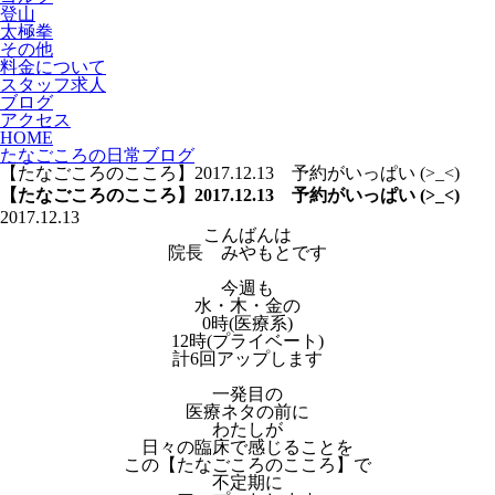
登山
太極拳
その他
料金について
スタッフ求人
ブログ
アクセス
HOME
たなごころの日常ブログ
【たなごころのこころ】2017.12.13 予約がいっぱい (>_<)
【たなごころのこころ】2017.12.13 予約がいっぱい (>_<)
2017.12.13
こんばんは
院長 みやもとです
今週も
水・木・金の
0時(医療系)
12時(プライベート)
計6回アップします
一発目の
医療ネタの前に
わたしが
日々の臨床で感じることを
この【たなごころのこころ】で
不定期に