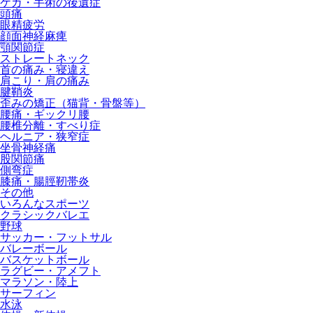
ケガ・手術の後遺症
頭痛
眼精疲労
顔面神経麻痺
顎関節症
ストレートネック
首の痛み・寝違え
肩こり・肩の痛み
腱鞘炎
歪みの矯正（猫背・骨盤等）
腰痛・ギックリ腰
腰椎分離・すべり症
ヘルニア・狭窄症
坐骨神経痛
股関節痛
側弯症
膝痛・腸脛靭帯炎
その他
いろんなスポーツ
クラシックバレエ
野球
サッカー・フットサル
バレーボール
バスケットボール
ラグビー・アメフト
マラソン・陸上
サーフィン
水泳