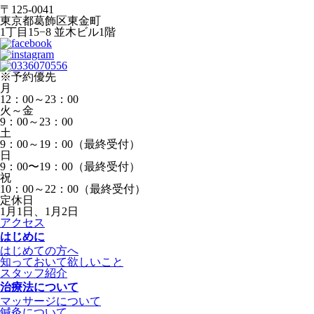
〒125-0041
東京都葛飾区東金町
1丁目15−8 並木ビル1階
※予約優先
月
12：00～23：00
火～金
9：00～23：00
土
9：00～19：00（最終受付）
日
9：00〜19：00（最終受付）
祝
10：00～22：00（最終受付）
定休日
1月1日、1月2日
アクセス
はじめに
はじめての方へ
知っておいて欲しいこと
スタッフ紹介
治療法について
マッサージについて
鍼灸について