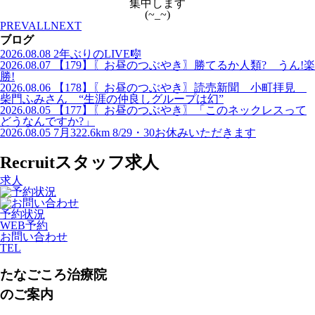
集中します
(~_~)
PREV
ALL
NEXT
ブログ
2026.08.08
2年ぶりのLIVE🎼
2026.08.07
【179】〖お昼のつぶやき〗勝てるか人類? うん!楽
勝!
2026.08.06
【178】〖お昼のつぶやき〗読売新聞 小町拝見
柴門ふみさん “生涯の仲良しグループは幻”
2026.08.05
【177】〖お昼のつぶやき〗「このネックレスって
どうなんですか?」
2026.08.05
7月322.6km 8/29・30お休みいただきます
Recruit
スタッフ求人
求人
予約状況
WEB予約
お問い合わせ
TEL
たなごころ治療院
のご案内