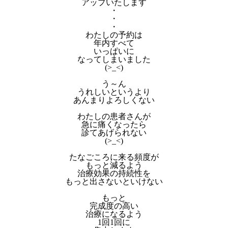
アップいたします
・
・
・
わたしの予約は
年内すべて
いっぱいに
なってしまいました
(>_<)
う～ん
うれしいというより
あんまりよろしくない
わたしの患者さんが
急に痛くなったら
診てあげられない
(>_<)
たなごころに来る頻度が
もっと減るよう
治療効果の持続性を
もっと出さないといけない
もっと
完成度の高い
治療になるよう
1回1回に