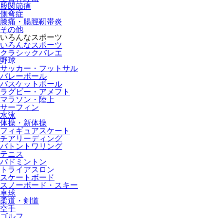
股関節痛
側弯症
膝痛・腸脛靭帯炎
その他
いろんなスポーツ
いろんなスポーツ
クラシックバレエ
野球
サッカー・フットサル
バレーボール
バスケットボール
ラグビー・アメフト
マラソン・陸上
サーフィン
水泳
体操・新体操
フィギュアスケート
チアリーディング
バトントワリング
テニス
バドミントン
トライアスロン
スケートボード
スノーボード・スキー
卓球
柔道・剣道
空手
ゴルフ