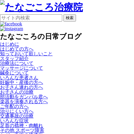
検索
たなごころの日常ブログ
はじめに
はじめての方へ
知っておいて欲しいこと
スタッフ紹介
治療法について
マッサージについて
鍼灸について
いろんな患者さん
妊娠中・産後の方へ
お子さん連れの方へ
お子さんの治療
部活動をガンバル君へ
楽器を演奏される方へ
ご年配の方へ
治りにくい方へ
交通事故の治療
いろんな症状
足首の捻挫・肉離れ
その他 スポーツ障害