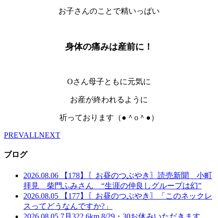
お子さんのことで精いっぱい
身体の痛みは産前に！
Oさん母子ともに元気に
お産が終われるように
祈っております（●＾o＾●）
PREV
ALL
NEXT
ブログ
2026.08.06
【178】〖お昼のつぶやき〗読売新聞 小町
拝見 柴門ふみさん “生涯の仲良しグループは幻”
2026.08.05
【177】〖お昼のつぶやき〗「このネックレ
スってどうなんですか?」
2026.08.05
7月322.6km 8/29・30お休みいただきます