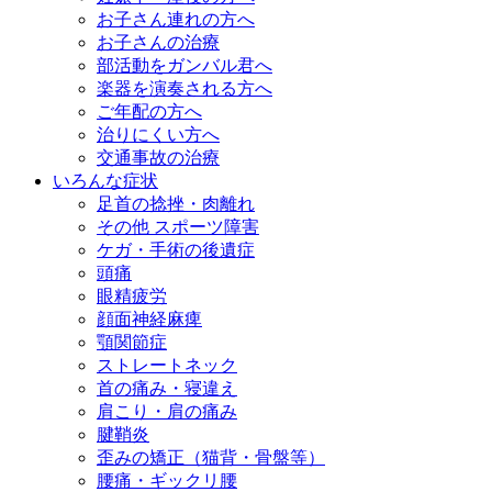
お子さん連れの方へ
お子さんの治療
部活動をガンバル君へ
楽器を演奏される方へ
ご年配の方へ
治りにくい方へ
交通事故の治療
いろんな症状
足首の捻挫・肉離れ
その他 スポーツ障害
ケガ・手術の後遺症
頭痛
眼精疲労
顔面神経麻痺
顎関節症
ストレートネック
首の痛み・寝違え
肩こり・肩の痛み
腱鞘炎
歪みの矯正（猫背・骨盤等）
腰痛・ギックリ腰