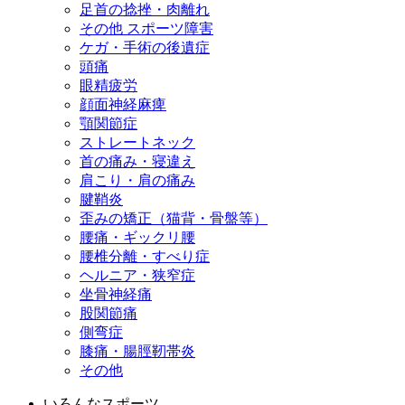
足首の捻挫・肉離れ
その他 スポーツ障害
ケガ・手術の後遺症
頭痛
眼精疲労
顔面神経麻痺
顎関節症
ストレートネック
首の痛み・寝違え
肩こり・肩の痛み
腱鞘炎
歪みの矯正（猫背・骨盤等）
腰痛・ギックリ腰
腰椎分離・すべり症
ヘルニア・狭窄症
坐骨神経痛
股関節痛
側弯症
膝痛・腸脛靭帯炎
その他
いろんなスポーツ