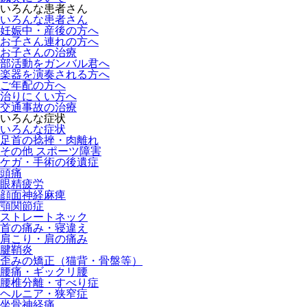
いろんな患者さん
いろんな患者さん
妊娠中・産後の方へ
お子さん連れの方へ
お子さんの治療
部活動をガンバル君へ
楽器を演奏される方へ
ご年配の方へ
治りにくい方へ
交通事故の治療
いろんな症状
いろんな症状
足首の捻挫・肉離れ
その他 スポーツ障害
ケガ・手術の後遺症
頭痛
眼精疲労
顔面神経麻痺
顎関節症
ストレートネック
首の痛み・寝違え
肩こり・肩の痛み
腱鞘炎
歪みの矯正（猫背・骨盤等）
腰痛・ギックリ腰
腰椎分離・すべり症
ヘルニア・狭窄症
坐骨神経痛