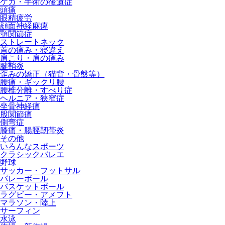
ケガ・手術の後遺症
頭痛
眼精疲労
顔面神経麻痺
顎関節症
ストレートネック
首の痛み・寝違え
肩こり・肩の痛み
腱鞘炎
歪みの矯正（猫背・骨盤等）
腰痛・ギックリ腰
腰椎分離・すべり症
ヘルニア・狭窄症
坐骨神経痛
股関節痛
側弯症
膝痛・腸脛靭帯炎
その他
いろんなスポーツ
クラシックバレエ
野球
サッカー・フットサル
バレーボール
バスケットボール
ラグビー・アメフト
マラソン・陸上
サーフィン
水泳