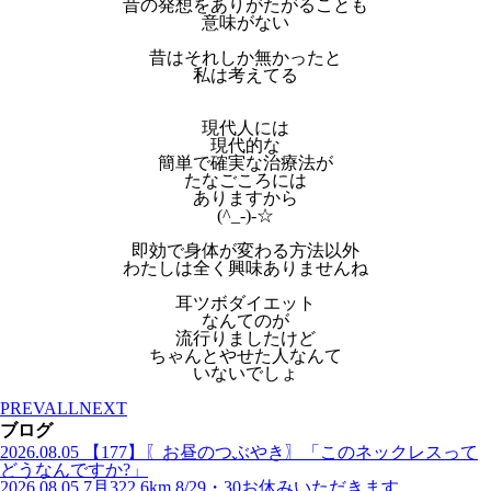
昔の発想をありがたがることも
意味がない
昔はそれしか無かったと
私は考えてる
現代人には
現代的な
簡単で確実な治療法が
たなごころには
ありますから
(^_-)-☆
即効で身体が変わる方法以外
わたしは全く興味ありませんね
耳ツボダイエット
なんてのが
流行りましたけど
ちゃんとやせた人なんて
いないでしょ
PREV
ALL
NEXT
ブログ
2026.08.05
【177】〖お昼のつぶやき〗「このネックレスって
どうなんですか?」
2026.08.05
7月322.6km 8/29・30お休みいただきます