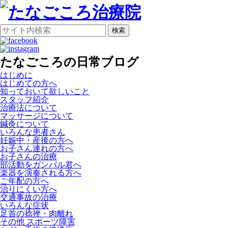
検索
たなごころの日常ブログ
はじめに
はじめての方へ
知っておいて欲しいこと
スタッフ紹介
治療法について
マッサージについて
鍼灸について
いろんな患者さん
妊娠中・産後の方へ
お子さん連れの方へ
お子さんの治療
部活動をガンバル君へ
楽器を演奏される方へ
ご年配の方へ
治りにくい方へ
交通事故の治療
いろんな症状
足首の捻挫・肉離れ
その他 スポーツ障害