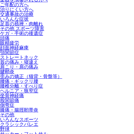
ご年配の方へ
治りにくい方へ
交通事故の治療
いろんな症状
足首の捻挫・肉離れ
その他 スポーツ障害
ケガ・手術の後遺症
頭痛
眼精疲労
顔面神経麻痺
顎関節症
ストレートネック
首の痛み・寝違え
肩こり・肩の痛み
腱鞘炎
歪みの矯正（猫背・骨盤等）
腰痛・ギックリ腰
腰椎分離・すべり症
ヘルニア・狭窄症
坐骨神経痛
股関節痛
側弯症
膝痛・腸脛靭帯炎
その他
いろんなスポーツ
クラシックバレエ
野球
サッカー・フットサル