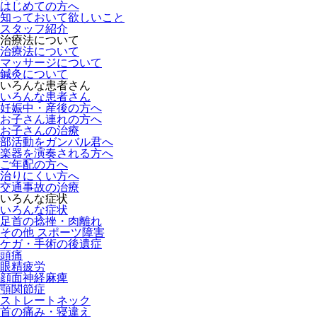
はじめての方へ
知っておいて欲しいこと
スタッフ紹介
治療法について
治療法について
マッサージについて
鍼灸について
いろんな患者さん
いろんな患者さん
妊娠中・産後の方へ
お子さん連れの方へ
お子さんの治療
部活動をガンバル君へ
楽器を演奏される方へ
ご年配の方へ
治りにくい方へ
交通事故の治療
いろんな症状
いろんな症状
足首の捻挫・肉離れ
その他 スポーツ障害
ケガ・手術の後遺症
頭痛
眼精疲労
顔面神経麻痺
顎関節症
ストレートネック
首の痛み・寝違え