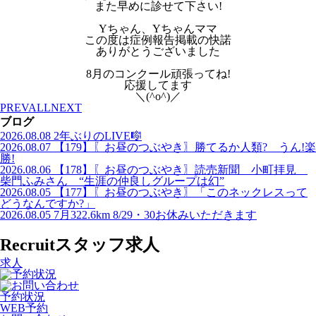
また早めに診せて下さい!
Yちゃん、Yちゃんママ
この度は症例報告掲載の快諾
ありがとうございました
8月のコンクール頑張ってね!
応援してます
＼(^o^)／
PREV
ALL
NEXT
ブログ
2026.08.08
2年ぶりのLIVE🎼
2026.08.07
【179】〖お昼のつぶやき〗勝てるか人類? うん!楽
勝!
2026.08.06
【178】〖お昼のつぶやき〗読売新聞 小町拝見
柴門ふみさん “生涯の仲良しグループは幻”
2026.08.05
【177】〖お昼のつぶやき〗「このネックレスって
どうなんですか?」
2026.08.05
7月322.6km 8/29・30お休みいただきます
Recruit
スタッフ求人
求人
予約状況
WEB予約