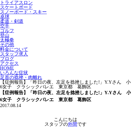
トライアスロン
スケートボード
スノーボード・スキー
卓球
柔道・剣道
空手
ゴルフ
登山
太極拳
その他
料金について
スタッフ求人
ブログ
アクセス
HOME
いろんな症状
足首の捻挫・肉離れ
【症例報告】「昨日の夜、左足を捻挫しました!」Y.Yさん 小
6女子 クラシックバレエ 東京都 葛飾区
【症例報告】「昨日の夜、左足を捻挫しました!」Y.Yさん 小
6女子 クラシックバレエ 東京都 葛飾区
2017.08.14
こんにちは
スタッフの
外間
です