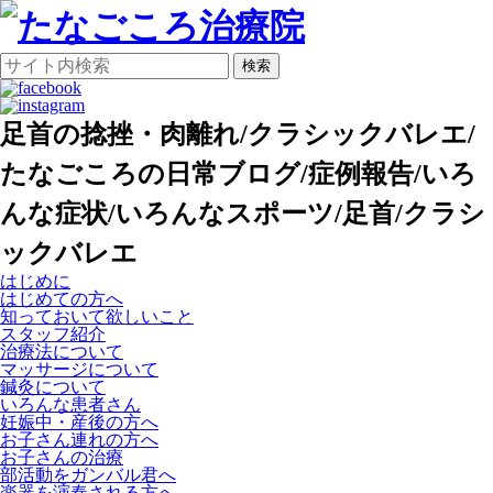
検索
足首の捻挫・肉離れ/クラシックバレエ/
たなごころの日常ブログ/症例報告/いろ
んな症状/いろんなスポーツ/足首/クラシ
ックバレエ
はじめに
はじめての方へ
知っておいて欲しいこと
スタッフ紹介
治療法について
マッサージについて
鍼灸について
いろんな患者さん
妊娠中・産後の方へ
お子さん連れの方へ
お子さんの治療
部活動をガンバル君へ
楽器を演奏される方へ