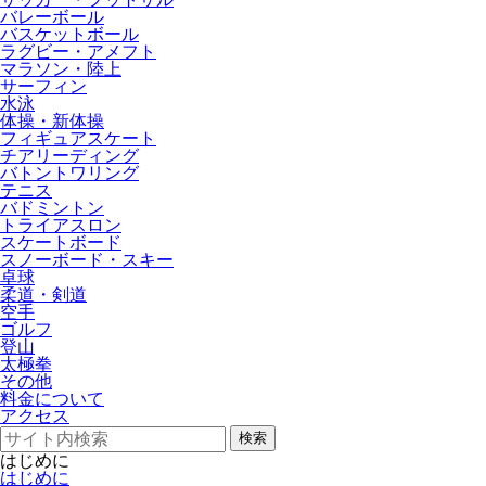
バレーボール
バスケットボール
ラグビー・アメフト
マラソン・陸上
サーフィン
水泳
体操・新体操
フィギュアスケート
チアリーディング
バトントワリング
テニス
バドミントン
トライアスロン
スケートボード
スノーボード・スキー
卓球
柔道・剣道
空手
ゴルフ
登山
太極拳
その他
料金について
アクセス
検索
はじめに
はじめに