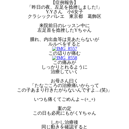
【症例報告】
「昨日の夜、左足を捻挫しました!」
Y.Yさん 小6女子
クラシックバレエ 東京都 葛飾区
来院前日のレッスン中に
左足首を捻挫したYちゃん
腫れ、内出血等は見あたらないが
ルルベをすると
この辺りが痛む
この痛みが
しっかりとれるように
治療していく
お母さん曰く
「たなごころの治療痛いからって
この子あまり行きたがらないんですよ…(笑)」
いつも痛くてごめんよ～(+_+)
案の定
この日も必死にもがくYちゃん
しかし治療後
同じ動きを確認すると