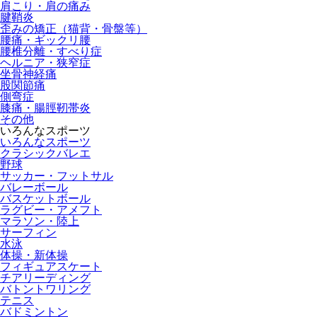
肩こり・肩の痛み
腱鞘炎
歪みの矯正（猫背・骨盤等）
腰痛・ギックリ腰
腰椎分離・すべり症
ヘルニア・狭窄症
坐骨神経痛
股関節痛
側弯症
膝痛・腸脛靭帯炎
その他
いろんなスポーツ
いろんなスポーツ
クラシックバレエ
野球
サッカー・フットサル
バレーボール
バスケットボール
ラグビー・アメフト
マラソン・陸上
サーフィン
水泳
体操・新体操
フィギュアスケート
チアリーディング
バトントワリング
テニス
バドミントン