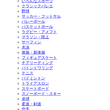
いろんなスポーツ
クラシックバレエ
野球
サッカー・フットサル
バレーボール
バスケットボール
ラグビー・アメフト
マラソン・陸上
サーフィン
水泳
体操・新体操
フィギュアスケート
チアリーディング
バトントワリング
テニス
バドミントン
トライアスロン
スケートボード
スノーボード・スキー
卓球
柔道・剣道
空手