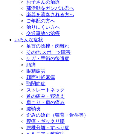
お子さんの治療
部活動をガンバル君へ
楽器を演奏される方へ
ご年配の方へ
治りにくい方へ
交通事故の治療
いろんな症状
足首の捻挫・肉離れ
その他 スポーツ障害
ケガ・手術の後遺症
頭痛
眼精疲労
顔面神経麻痺
顎関節症
ストレートネック
首の痛み・寝違え
肩こり・肩の痛み
腱鞘炎
歪みの矯正（猫背・骨盤等）
腰痛・ギックリ腰
腰椎分離・すべり症
ヘルニア・狭窄症