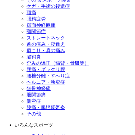
ケガ・手術の後遺症
頭痛
眼精疲労
顔面神経麻痺
顎関節症
ストレートネック
首の痛み・寝違え
肩こり・肩の痛み
腱鞘炎
歪みの矯正（猫背・骨盤等）
腰痛・ギックリ腰
腰椎分離・すべり症
ヘルニア・狭窄症
坐骨神経痛
股関節痛
側弯症
膝痛・腸脛靭帯炎
その他
いろんなスポーツ