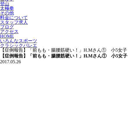
登山
太極拳
その他
料金について
スタッフ求人
ブログ
アクセス
HOME
いろんなスポーツ
クラシックバレエ
【症例報告】「前もも・腸腰筋硬い！」H.Mさん① 小5女
【症例報告】「前もも・腸腰筋硬い！」H.Mさん① 小5女
2017.05.26