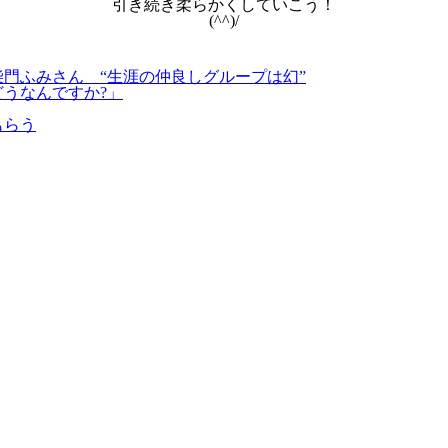
引き続き柔らかくしていこう！
(^^)/
柴門ふみさん “生涯の仲良しグループは幻”
どうなんですか?」
もらう