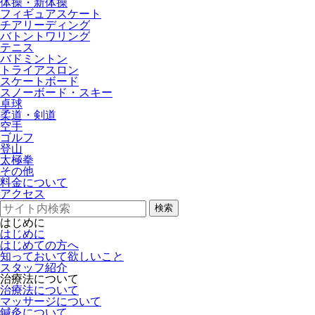
体操・新体操
フィギュアスケート
チアリーディング
バトントワリング
テニス
バドミントン
トライアスロン
スケートボード
スノーボード・スキー
卓球
柔道・剣道
空手
ゴルフ
登山
太極拳
その他
料金について
アクセス
検索
はじめに
はじめに
はじめての方へ
知っておいて欲しいこと
スタッフ紹介
治療法について
治療法について
マッサージについて
鍼灸について