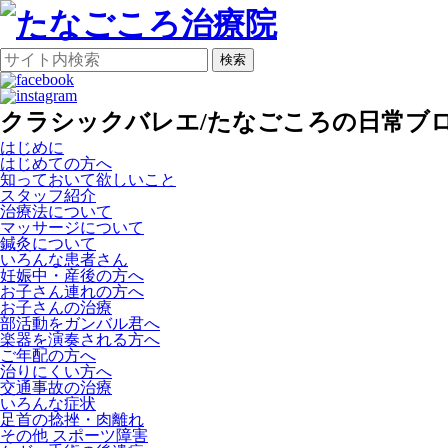
検索
クラシックバレエ/たなごころの日常ブログ
はじめに
はじめての方へ
知っておいて欲しいこと
スタッフ紹介
治療法について
マッサージについて
鍼灸について
いろんな患者さん
妊娠中・産後の方へ
お子さん連れの方へ
お子さんの治療
部活動をガンバル君へ
楽器を演奏される方へ
ご年配の方へ
治りにくい方へ
交通事故の治療
いろんな症状
足首の捻挫・肉離れ
その他 スポーツ障害