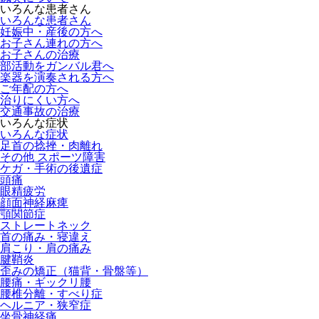
いろんな患者さん
いろんな患者さん
妊娠中・産後の方へ
お子さん連れの方へ
お子さんの治療
部活動をガンバル君へ
楽器を演奏される方へ
ご年配の方へ
治りにくい方へ
交通事故の治療
いろんな症状
いろんな症状
足首の捻挫・肉離れ
その他 スポーツ障害
ケガ・手術の後遺症
頭痛
眼精疲労
顔面神経麻痺
顎関節症
ストレートネック
首の痛み・寝違え
肩こり・肩の痛み
腱鞘炎
歪みの矯正（猫背・骨盤等）
腰痛・ギックリ腰
腰椎分離・すべり症
ヘルニア・狭窄症
坐骨神経痛