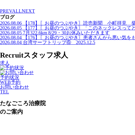
PREV
ALL
NEXT
ブログ
2026.08.06
【178】〖お昼のつぶやき〗読売新聞 小町拝見 
2026.08.05
【177】〖お昼のつぶやき〗「このネックレスって
2026.08.05
7月322.6km 8/29・30お休みいただきます
2026.08.04
【176】〖お昼のつぶやき〗患者さんから悪い気を
2026.08.04
台湾サーフトリップ⑥ 2025.12.5
Recruit
スタッフ求人
求人
予約状況
WEB予約
お問い合わせ
TEL
たなごころ治療院
のご案内