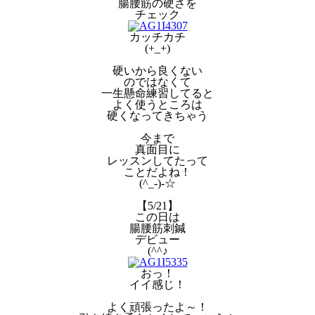
腸腰筋の硬さを
チェック
カッチカチ
(+_+)
硬いから良くない
のではなくて
一生懸命練習してると
よく使うところは
硬くなってきちゃう
今まで
真面目に
レッスンしてたって
ことだよね！
(^_-)-☆
【5/21】
この日は
腸腰筋刺鍼
デビュー
(^^♪
おっ！
イイ感じ！
よく頑張ったよ～！