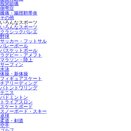
股関節痛
側弯症
膝痛・腸脛靭帯炎
その他
いろんなスポーツ
いろんなスポーツ
クラシックバレエ
野球
サッカー・フットサル
バレーボール
バスケットボール
ラグビー・アメフト
マラソン・陸上
サーフィン
水泳
体操・新体操
フィギュアスケート
チアリーディング
バトントワリング
テニス
バドミントン
トライアスロン
スケートボード
スノーボード・スキー
卓球
柔道・剣道
空手
ゴルフ