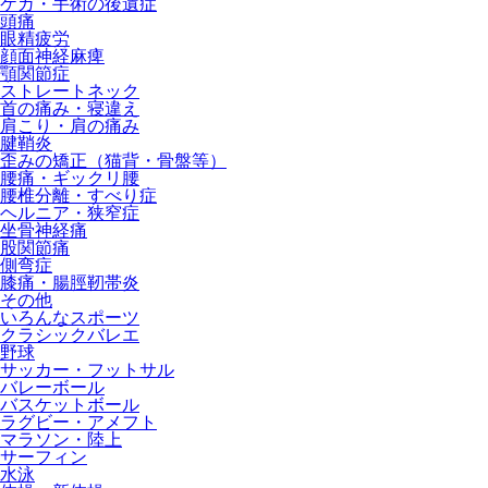
ケガ・手術の後遺症
頭痛
眼精疲労
顔面神経麻痺
顎関節症
ストレートネック
首の痛み・寝違え
肩こり・肩の痛み
腱鞘炎
歪みの矯正（猫背・骨盤等）
腰痛・ギックリ腰
腰椎分離・すべり症
ヘルニア・狭窄症
坐骨神経痛
股関節痛
側弯症
膝痛・腸脛靭帯炎
その他
いろんなスポーツ
クラシックバレエ
野球
サッカー・フットサル
バレーボール
バスケットボール
ラグビー・アメフト
マラソン・陸上
サーフィン
水泳