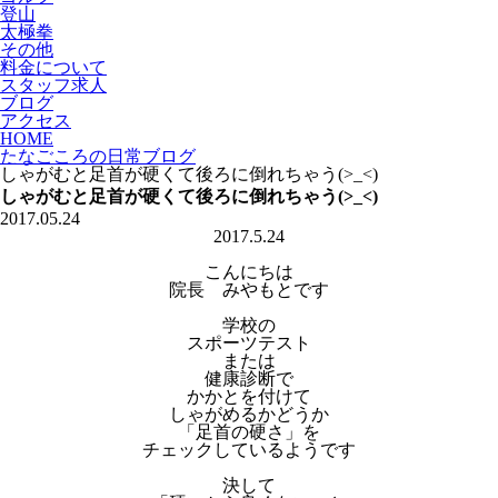
登山
太極拳
その他
料金について
スタッフ求人
ブログ
アクセス
HOME
たなごころの日常ブログ
しゃがむと足首が硬くて後ろに倒れちゃう(>_<)
しゃがむと足首が硬くて後ろに倒れちゃう(>_<)
2017.05.24
2017.5.24
こんにちは
院長 みやもとです
学校の
スポーツテスト
または
健康診断で
かかとを付けて
しゃがめるかどうか
「足首の硬さ」を
チェックしているようです
決して