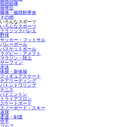
股関節痛
側弯症
膝痛・腸脛靭帯炎
その他
いろんなスポーツ
いろんなスポーツ
クラシックバレエ
野球
サッカー・フットサル
バレーボール
バスケットボール
ラグビー・アメフト
マラソン・陸上
サーフィン
水泳
体操・新体操
フィギュアスケート
チアリーディング
バトントワリング
テニス
バドミントン
トライアスロン
スケートボード
スノーボード・スキー
卓球
柔道・剣道
空手
ゴルフ