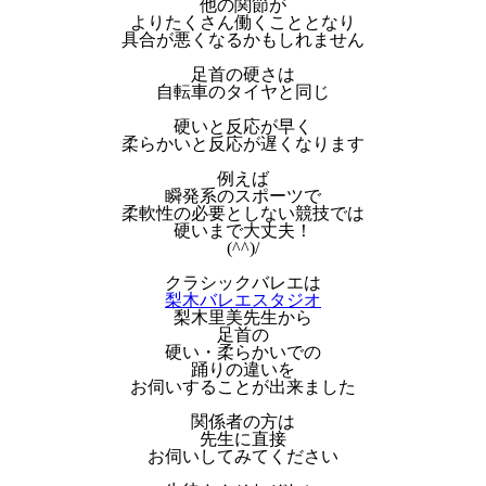
他の関節が
よりたくさん働くこととなり
具合が悪くなるかもしれません
足首の硬さは
自転車のタイヤと同じ
硬いと反応が早く
柔らかいと反応が遅くなります
例えば
瞬発系のスポーツで
柔軟性の必要としない競技では
硬いまで大丈夫！
(^^)/
クラシックバレエは
梨木バレエスタジオ
梨木里美先生から
足首の
硬い・柔らかいでの
踊りの違いを
お伺いすることが出来ました
関係者の方は
先生に直接
お伺いしてみてください