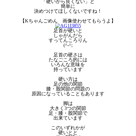
「硬いから良くない」と
簡単に
決めつけてほしくないですね！
【Kちゃんごめん 画像使わせてもらうよ】
足首が硬いと
しゃがんだら
すってんころりん
(^-^;
足首の硬さは
たなごころ的には
いろんな意味を
持っています
硬い方は
足の他の関節
膝・股関節の問題の
原因になっていることもあります
脚は
大きく3つの関節
足・膝・股関節で
出来ています
このいずれかが
硬いとと