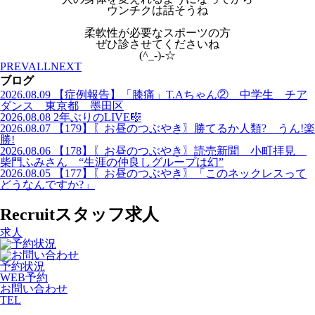
ウンチクは話そうね
柔軟性が必要なスポーツの方
ぜひ診させてくださいね
(^_-)-☆
PREV
ALL
NEXT
ブログ
2026.08.09
【症例報告】「膝痛」T.Aちゃん② 中学生 チア
ダンス 東京都 墨田区
2026.08.08
2年ぶりのLIVE🎼
2026.08.07
【179】〖お昼のつぶやき〗勝てるか人類? うん!楽
勝!
2026.08.06
【178】〖お昼のつぶやき〗読売新聞 小町拝見
柴門ふみさん “生涯の仲良しグループは幻”
2026.08.05
【177】〖お昼のつぶやき〗「このネックレスって
どうなんですか?」
Recruit
スタッフ求人
求人
予約状況
WEB予約
お問い合わせ
TEL