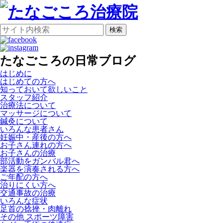
検索
たなごころの日常ブログ
はじめに
はじめての方へ
知っておいて欲しいこと
スタッフ紹介
治療法について
マッサージについて
鍼灸について
いろんな患者さん
妊娠中・産後の方へ
お子さん連れの方へ
お子さんの治療
部活動をガンバル君へ
楽器を演奏される方へ
ご年配の方へ
治りにくい方へ
交通事故の治療
いろんな症状
足首の捻挫・肉離れ
その他 スポーツ障害