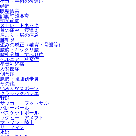
ケガ・手術の後遺症
頭痛
眼精疲労
顔面神経麻痺
顎関節症
ストレートネック
首の痛み・寝違え
肩こり・肩の痛み
腱鞘炎
歪みの矯正（猫背・骨盤等）
腰痛・ギックリ腰
腰椎分離・すべり症
ヘルニア・狭窄症
坐骨神経痛
股関節痛
側弯症
膝痛・腸脛靭帯炎
その他
いろんなスポーツ
クラシックバレエ
野球
サッカー・フットサル
バレーボール
バスケットボール
ラグビー・アメフト
マラソン・陸上
サーフィン
水泳