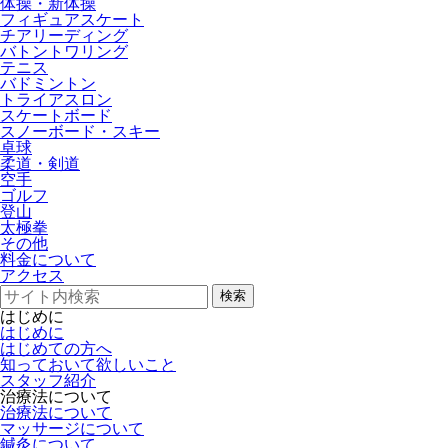
体操・新体操
フィギュアスケート
チアリーディング
バトントワリング
テニス
バドミントン
トライアスロン
スケートボード
スノーボード・スキー
卓球
柔道・剣道
空手
ゴルフ
登山
太極拳
その他
料金について
アクセス
検索
はじめに
はじめに
はじめての方へ
知っておいて欲しいこと
スタッフ紹介
治療法について
治療法について
マッサージについて
鍼灸について