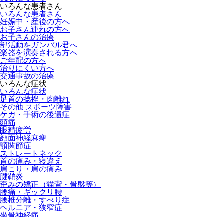
いろんな患者さん
いろんな患者さん
妊娠中・産後の方へ
お子さん連れの方へ
お子さんの治療
部活動をガンバル君へ
楽器を演奏される方へ
ご年配の方へ
治りにくい方へ
交通事故の治療
いろんな症状
いろんな症状
足首の捻挫・肉離れ
その他 スポーツ障害
ケガ・手術の後遺症
頭痛
眼精疲労
顔面神経麻痺
顎関節症
ストレートネック
首の痛み・寝違え
肩こり・肩の痛み
腱鞘炎
歪みの矯正（猫背・骨盤等）
腰痛・ギックリ腰
腰椎分離・すべり症
ヘルニア・狭窄症
坐骨神経痛