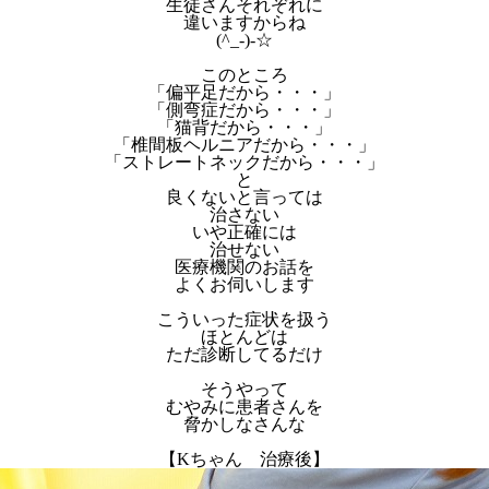
生徒さんそれぞれに
違いますからね
(^_-)-☆
このところ
「偏平足だから・・・」
「側弯症だから・・・」
「猫背だから・・・」
「椎間板ヘルニアだから・・・」
「ストレートネックだから・・・」
と
良くないと言っては
治さない
いや正確には
治せない
医療機関のお話を
よくお伺いします
こういった症状を扱う
ほとんどは
ただ診断してるだけ
そうやって
むやみに患者さんを
脅かしなさんな
【Kちゃん 治療後】