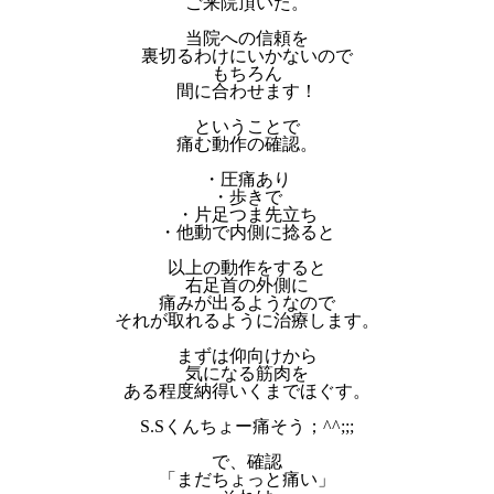
ご来院頂いた。
当院への信頼を
裏切るわけにいかないので
もちろん
間に合わせます！
ということで
痛む動作の確認。
・圧痛あり
・歩きで
・片足つま先立ち
・他動で内側に捻ると
以上の動作をすると
右足首の外側に
痛みが出るようなので
それが取れるように治療します。
まずは仰向けから
気になる筋肉を
ある程度納得いくまでほぐす。
S.Sくんちょー痛そう；^^;;;
で、確認
「まだちょっと痛い」