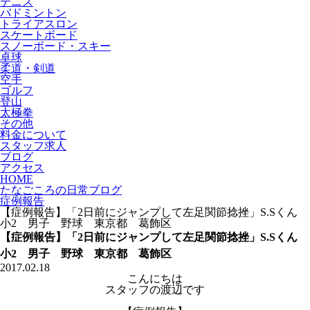
テニス
バドミントン
トライアスロン
スケートボード
スノーボード・スキー
卓球
柔道・剣道
空手
ゴルフ
登山
太極拳
その他
料金について
スタッフ求人
ブログ
アクセス
HOME
たなごころの日常ブログ
症例報告
【症例報告】「2日前にジャンプして左足関節捻挫」S.Sくん
小2 男子 野球 東京都 葛飾区
【症例報告】「2日前にジャンプして左足関節捻挫」S.Sくん
小2 男子 野球 東京都 葛飾区
2017.02.18
こんにちは
スタッフの渡辺です