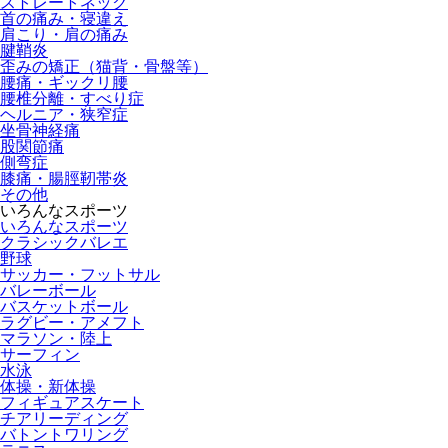
ストレートネック
首の痛み・寝違え
肩こり・肩の痛み
腱鞘炎
歪みの矯正（猫背・骨盤等）
腰痛・ギックリ腰
腰椎分離・すべり症
ヘルニア・狭窄症
坐骨神経痛
股関節痛
側弯症
膝痛・腸脛靭帯炎
その他
いろんなスポーツ
いろんなスポーツ
クラシックバレエ
野球
サッカー・フットサル
バレーボール
バスケットボール
ラグビー・アメフト
マラソン・陸上
サーフィン
水泳
体操・新体操
フィギュアスケート
チアリーディング
バトントワリング