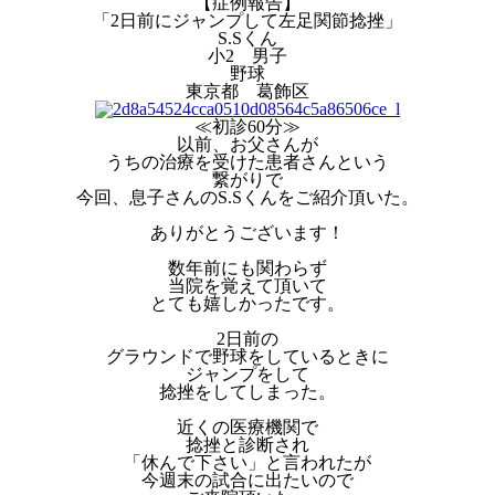
【症例報告】
「2日前にジャンプして左足関節捻挫」
S.Sくん
小2 男子
野球
東京都 葛飾区
≪初診60分≫
以前、お父さんが
うちの治療を受けた患者さんという
繋がりで
今回、息子さんのS.Sくんをご紹介頂いた。
ありがとうございます！
数年前にも関わらず
当院を覚えて頂いて
とても嬉しかったです。
2日前の
グラウンドで野球をしているときに
ジャンプをして
捻挫をしてしまった。
近くの医療機関で
捻挫と診断され
「休んで下さい」と言われたが
今週末の試合に出たいので