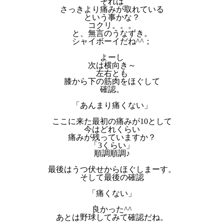
それは
さっきより痛みが取れている
という事かな？
コクリ。。。
と、無言のうなずき。
シャイボーイだね^^；
よーし
次は横向き～
左右とも
膝から下の筋肉をほぐして
確認。
「あんまり痛くない」
ここに来た最初の痛みが10として
今はどれくらい
痛みが残っていますか？
「3くらい」
順調順調♪
最後はうつ伏せからほぐしまーす。
そして最後の確認
「痛くない」
良かった^^
あとは野球してみて確認だね。