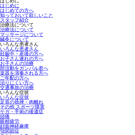
はじめに
はじめに
はじめての方へ
知っておいて欲しいこと
スタッフ紹介
治療法について
治療法について
マッサージについて
鍼灸について
いろんな患者さん
いろんな患者さん
妊娠中・産後の方へ
お子さん連れの方へ
お子さんの治療
部活動をガンバル君へ
楽器を演奏される方へ
ご年配の方へ
治りにくい方へ
交通事故の治療
いろんな症状
いろんな症状
足首の捻挫・肉離れ
その他 スポーツ障害
ケガ・手術の後遺症
頭痛
眼精疲労
顔面神経麻痺
顎関節症