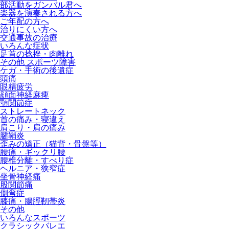
部活動をガンバル君へ
楽器を演奏される方へ
ご年配の方へ
治りにくい方へ
交通事故の治療
いろんな症状
足首の捻挫・肉離れ
その他 スポーツ障害
ケガ・手術の後遺症
頭痛
眼精疲労
顔面神経麻痺
顎関節症
ストレートネック
首の痛み・寝違え
肩こり・肩の痛み
腱鞘炎
歪みの矯正（猫背・骨盤等）
腰痛・ギックリ腰
腰椎分離・すべり症
ヘルニア・狭窄症
坐骨神経痛
股関節痛
側弯症
膝痛・腸脛靭帯炎
その他
いろんなスポーツ
クラシックバレエ