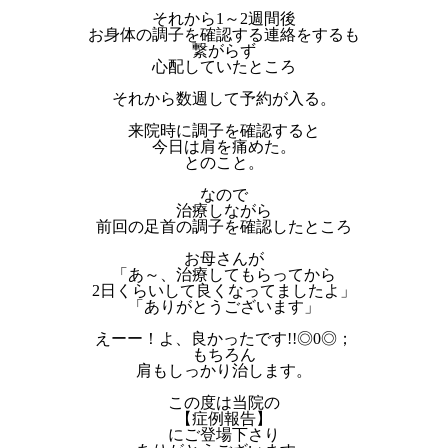
それから1～2週間後
お身体の調子を確認する連絡をするも
繋がらず
心配していたところ
それから数週して予約が入る。
来院時に調子を確認すると
今日は肩を痛めた。
とのこと。
なので
治療しながら
前回の足首の調子を確認したところ
お母さんが
「あ～、治療してもらってから
2日くらいして良くなってましたよ」
「ありがとうございます」
えーー！よ、良かったです!!◎0◎；
もちろん
肩もしっかり治します。
この度は当院の
【症例報告】
にご登場下さり