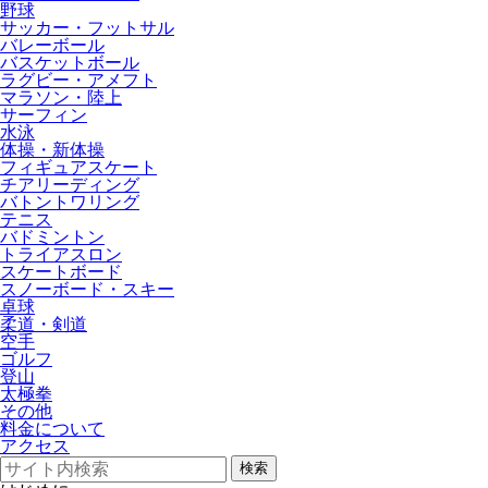
野球
サッカー・フットサル
バレーボール
バスケットボール
ラグビー・アメフト
マラソン・陸上
サーフィン
水泳
体操・新体操
フィギュアスケート
チアリーディング
バトントワリング
テニス
バドミントン
トライアスロン
スケートボード
スノーボード・スキー
卓球
柔道・剣道
空手
ゴルフ
登山
太極拳
その他
料金について
アクセス
検索