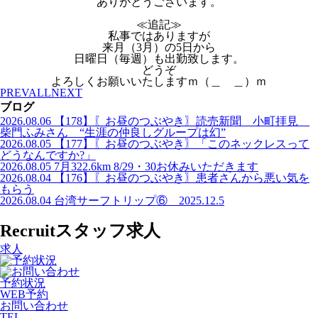
ありがとうございます。
≪追記≫
私事ではありますが
来月（3月）の5日から
日曜日（毎週）も出勤致します。
どうぞ
よろしくお願いいたしますｍ（＿ ＿）ｍ
PREV
ALL
NEXT
ブログ
2026.08.06
【178】〖お昼のつぶやき〗読売新聞 小町拝見
柴門ふみさん “生涯の仲良しグループは幻”
2026.08.05
【177】〖お昼のつぶやき〗「このネックレスって
どうなんですか?」
2026.08.05
7月322.6km 8/29・30お休みいただきます
2026.08.04
【176】〖お昼のつぶやき〗患者さんから悪い気を
もらう
2026.08.04
台湾サーフトリップ⑥ 2025.12.5
Recruit
スタッフ求人
求人
予約状況
WEB予約
お問い合わせ
TEL