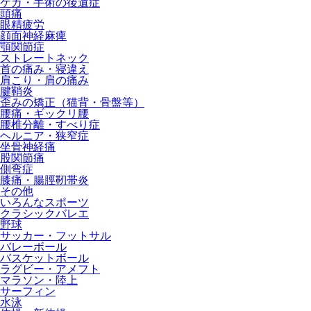
ケガ・手術の後遺症
頭痛
眼精疲労
顔面神経麻痺
顎関節症
ストレートネック
首の痛み・寝違え
肩こり・肩の痛み
腱鞘炎
歪みの矯正（猫背・骨盤等）
腰痛・ギックリ腰
腰椎分離・すべり症
ヘルニア・狭窄症
坐骨神経痛
股関節痛
側弯症
膝痛・腸脛靭帯炎
その他
いろんなスポーツ
クラシックバレエ
野球
サッカー・フットサル
バレーボール
バスケットボール
ラグビー・アメフト
マラソン・陸上
サーフィン
水泳