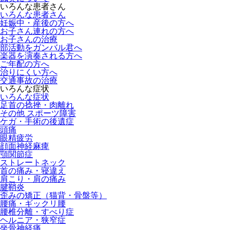
いろんな患者さん
いろんな患者さん
妊娠中・産後の方へ
お子さん連れの方へ
お子さんの治療
部活動をガンバル君へ
楽器を演奏される方へ
ご年配の方へ
治りにくい方へ
交通事故の治療
いろんな症状
いろんな症状
足首の捻挫・肉離れ
その他 スポーツ障害
ケガ・手術の後遺症
頭痛
眼精疲労
顔面神経麻痺
顎関節症
ストレートネック
首の痛み・寝違え
肩こり・肩の痛み
腱鞘炎
歪みの矯正（猫背・骨盤等）
腰痛・ギックリ腰
腰椎分離・すべり症
ヘルニア・狭窄症
坐骨神経痛