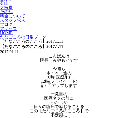
登山
太極拳
その他
料金について
スタッフ求人
ブログ
アクセス
HOME
たなごころの日常ブログ
【たなごころのこころ】2017.1.11
【たなごころのこころ】2017.1.11
2017.01.11
こんばんは
院長 みやもとです
今週も
水・木・金の
0時(医療系)
12時(プライベート)
計6回アップします
一発目の
医療ネタの前に
わたしが
日々の臨床で感じることを
この【たなごころのこころ】で
不定期に