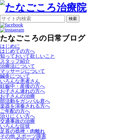
検索
たなごころの日常ブログ
はじめに
はじめての方へ
知っておいて欲しいこと
スタッフ紹介
治療法について
マッサージについて
鍼灸について
いろんな患者さん
妊娠中・産後の方へ
お子さん連れの方へ
お子さんの治療
部活動をガンバル君へ
楽器を演奏される方へ
ご年配の方へ
治りにくい方へ
交通事故の治療
いろんな症状
足首の捻挫・肉離れ
その他 スポーツ障害