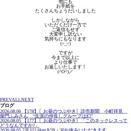
他にも
お手紙を
たくさんちょうだいしました
しかしながら
いただくだけ一方で
ご返信もせず
大変申し訳ない
気持ちにもなります
(>_<)
ですが
今まで以上に
より仕事で
お返しいたします！
(^O^)／
PREV
ALL
NEXT
ブログ
2026.08.06
【178】〖お昼のつぶやき〗読売新聞 小町拝見
柴門ふみさん “生涯の仲良しグループは幻”
2026.08.05
【177】〖お昼のつぶやき〗「このネックレスって
どうなんですか?」
2026.08.05
7月322.6km 8/29・30お休みいただきます