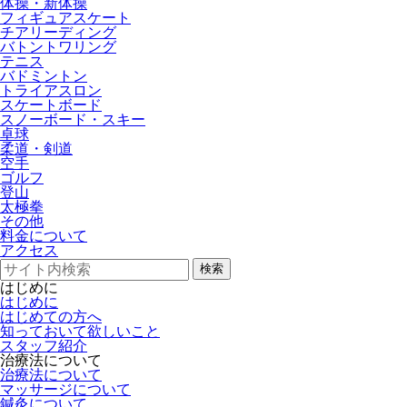
体操・新体操
フィギュアスケート
チアリーディング
バトントワリング
テニス
バドミントン
トライアスロン
スケートボード
スノーボード・スキー
卓球
柔道・剣道
空手
ゴルフ
登山
太極拳
その他
料金について
アクセス
検索
はじめに
はじめに
はじめての方へ
知っておいて欲しいこと
スタッフ紹介
治療法について
治療法について
マッサージについて
鍼灸について