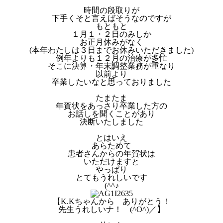
時間の段取りが
下手くそと言えばそうなのですが
もともと
１月１・２日のみしか
お正月休みがなく
(本年わたしは３日までお休みいただきました)
例年よりも１２月の治療が多忙
そこに決算・年末調整業務が重なり
以前より
卒業したいなと思っておりました
たまたま
年賀状をあっさり卒業した方の
お話しを聞くことがあり
決断いたしました
とはいえ
あらためて
患者さんからの年賀状は
いただけますと
やっぱり
とてもうれしいです
(^^♪
【K.Kちゃんから ありがとう！
先生うれしいナ！ (^O^)／】