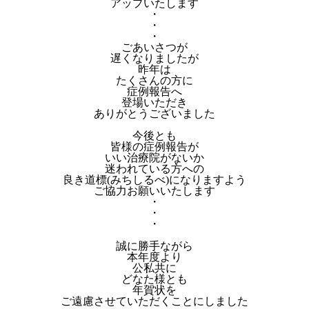
アップいたします
・
・
・
ごあいさつが
遅くなりましたが
昨年は
たくさんの方に
症例報告へ
登場いただき
ありがとうございました
今後とも
皆様の症例報告が
いい治療院がないか
迷われている方への
良き道標(みちしるべ)になりますよう
ご協力お願いいたします
・
・
・
誠に勝手ながら
本年度より
公私共に
どなた様とも
年賀状を
ご遠慮させていただくことにしました