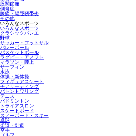
股関節痛
側弯症
膝痛・腸脛靭帯炎
その他
いろんなスポーツ
いろんなスポーツ
クラシックバレエ
野球
サッカー・フットサル
バレーボール
バスケットボール
ラグビー・アメフト
マラソン・陸上
サーフィン
水泳
体操・新体操
フィギュアスケート
チアリーディング
バトントワリング
テニス
バドミントン
トライアスロン
スケートボード
スノーボード・スキー
卓球
柔道・剣道
空手
ゴルフ