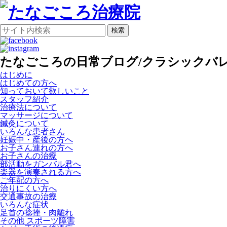
検索
たなごころの日常ブログ/クラシックバ
はじめに
はじめての方へ
知っておいて欲しいこと
スタッフ紹介
治療法について
マッサージについて
鍼灸について
いろんな患者さん
妊娠中・産後の方へ
お子さん連れの方へ
お子さんの治療
部活動をガンバル君へ
楽器を演奏される方へ
ご年配の方へ
治りにくい方へ
交通事故の治療
いろんな症状
足首の捻挫・肉離れ
その他 スポーツ障害