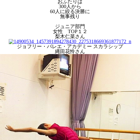
おふたりは
300人から
60人に絞る決勝に
無事残り
ジュニア部門
女性 TOP１２
梨木仁菜さん
ジョフリー・バレエ・アカデミー スカラシップ
縄田花怜さん