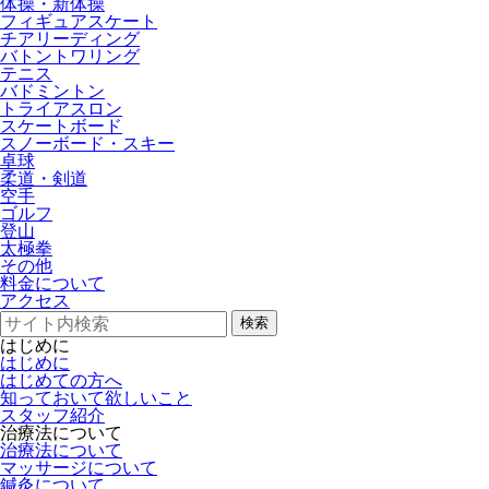
体操・新体操
フィギュアスケート
チアリーディング
バトントワリング
テニス
バドミントン
トライアスロン
スケートボード
スノーボード・スキー
卓球
柔道・剣道
空手
ゴルフ
登山
太極拳
その他
料金について
アクセス
検索
はじめに
はじめに
はじめての方へ
知っておいて欲しいこと
スタッフ紹介
治療法について
治療法について
マッサージについて
鍼灸について