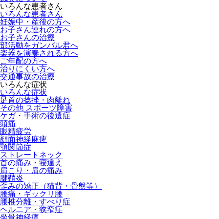
いろんな患者さん
いろんな患者さん
妊娠中・産後の方へ
お子さん連れの方へ
お子さんの治療
部活動をガンバル君へ
楽器を演奏される方へ
ご年配の方へ
治りにくい方へ
交通事故の治療
いろんな症状
いろんな症状
足首の捻挫・肉離れ
その他 スポーツ障害
ケガ・手術の後遺症
頭痛
眼精疲労
顔面神経麻痺
顎関節症
ストレートネック
首の痛み・寝違え
肩こり・肩の痛み
腱鞘炎
歪みの矯正（猫背・骨盤等）
腰痛・ギックリ腰
腰椎分離・すべり症
ヘルニア・狭窄症
坐骨神経痛