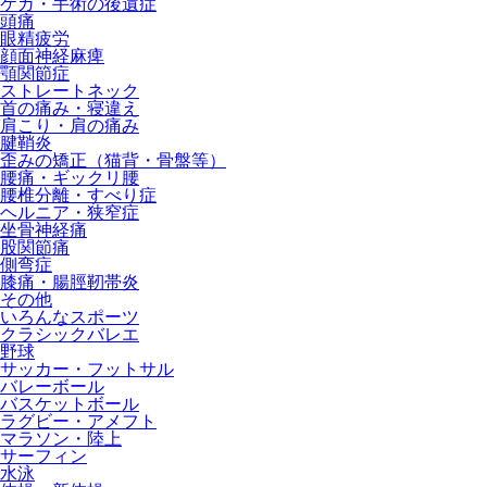
ケガ・手術の後遺症
頭痛
眼精疲労
顔面神経麻痺
顎関節症
ストレートネック
首の痛み・寝違え
肩こり・肩の痛み
腱鞘炎
歪みの矯正（猫背・骨盤等）
腰痛・ギックリ腰
腰椎分離・すべり症
ヘルニア・狭窄症
坐骨神経痛
股関節痛
側弯症
膝痛・腸脛靭帯炎
その他
いろんなスポーツ
クラシックバレエ
野球
サッカー・フットサル
バレーボール
バスケットボール
ラグビー・アメフト
マラソン・陸上
サーフィン
水泳