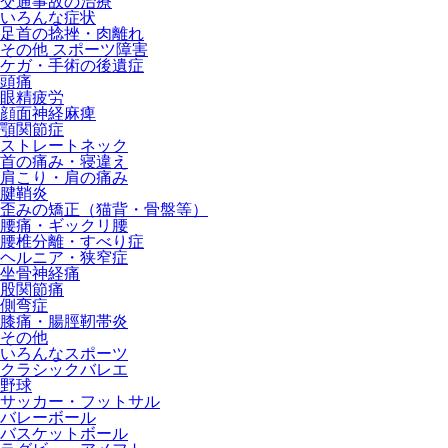
交通事故の治療
いろんな症状
足首の捻挫・肉離れ
その他 スポーツ障害
ケガ・手術の後遺症
頭痛
眼精疲労
顔面神経麻痺
顎関節症
ストレートネック
首の痛み・寝違え
肩こり・肩の痛み
腱鞘炎
歪みの矯正（猫背・骨盤等）
腰痛・ギックリ腰
腰椎分離・すべり症
ヘルニア・狭窄症
坐骨神経痛
股関節痛
側弯症
膝痛・腸脛靭帯炎
その他
いろんなスポーツ
クラシックバレエ
野球
サッカー・フットサル
バレーボール
バスケットボール