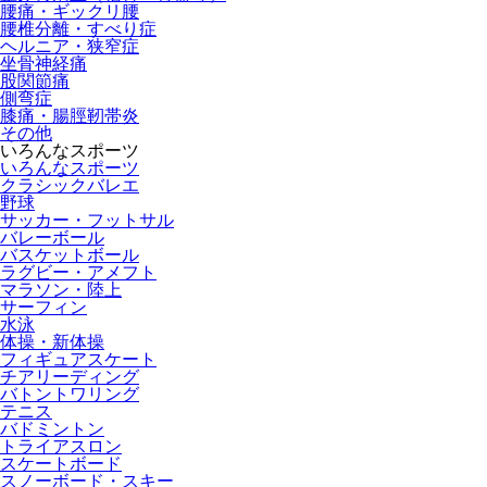
腰痛・ギックリ腰
腰椎分離・すべり症
ヘルニア・狭窄症
坐骨神経痛
股関節痛
側弯症
膝痛・腸脛靭帯炎
その他
いろんなスポーツ
いろんなスポーツ
クラシックバレエ
野球
サッカー・フットサル
バレーボール
バスケットボール
ラグビー・アメフト
マラソン・陸上
サーフィン
水泳
体操・新体操
フィギュアスケート
チアリーディング
バトントワリング
テニス
バドミントン
トライアスロン
スケートボード
スノーボード・スキー