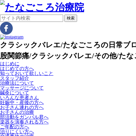
検索
クラシックバレエ/たなごころの日常ブログ
股関節痛/クラシックバレエ/その他/た
はじめに
はじめての方へ
知っておいて欲しいこと
スタッフ紹介
治療法について
マッサージについて
鍼灸について
いろんな患者さん
妊娠中・産後の方へ
お子さん連れの方へ
お子さんの治療
部活動をガンバル君へ
楽器を演奏される方へ
ご年配の方へ
治りにくい方へ