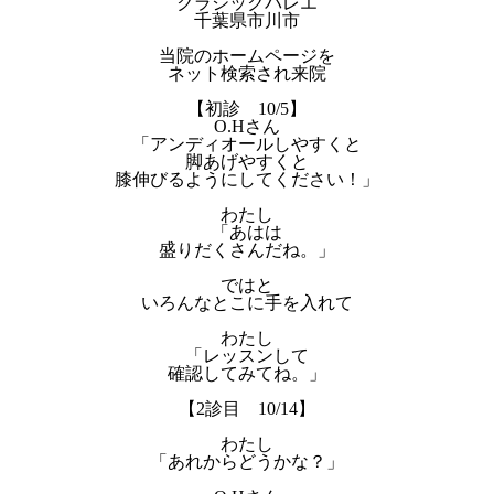
クラシックバレエ
千葉県市川市
当院のホームページを
ネット検索され来院
【初診 10/5】
O.Hさん
「アンディオールしやすくと
脚あげやすくと
膝伸びるようにしてください！」
わたし
「あはは
盛りだくさんだね。」
ではと
いろんなとこに手を入れて
わたし
「レッスンして
確認してみてね。」
【2診目 10/14】
わたし
「あれからどうかな？」