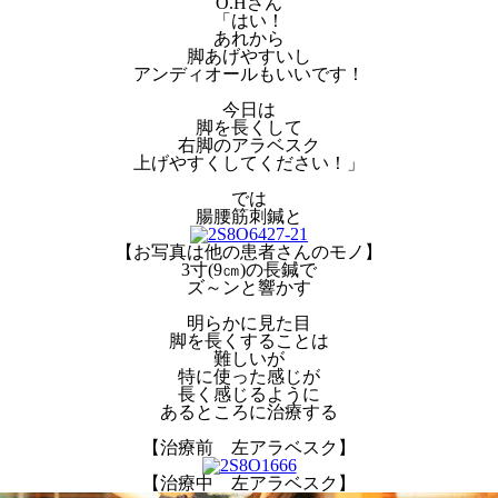
O.Hさん
「はい！
あれから
脚あげやすいし
アンディオールもいいです！
今日は
脚を長くして
右脚のアラベスク
上げやすくしてください！」
では
腸腰筋刺鍼と
【お写真は他の患者さんのモノ】
3寸(9㎝)の長鍼で
ズ～ンと響かす
明らかに見た目
脚を長くすることは
難しいが
特に使った感じが
長く感じるように
あるところに治療する
【治療前 左アラベスク】
【治療中 左アラベスク】