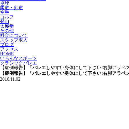
卓球
柔道・剣道
空手
ゴルフ
登山
太極拳
その他
料金について
スタッフ求人
ブログ
アクセス
HOME
いろんなスポーツ
クラシックバレエ
【症例報告】「バレエしやすい身体にして下さい!右脚アラベス
【症例報告】「バレエしやすい身体にして下さい!右脚アラベス
2016.11.02