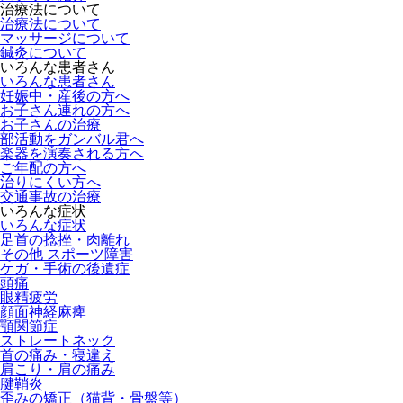
治療法について
治療法について
マッサージについて
鍼灸について
いろんな患者さん
いろんな患者さん
妊娠中・産後の方へ
お子さん連れの方へ
お子さんの治療
部活動をガンバル君へ
楽器を演奏される方へ
ご年配の方へ
治りにくい方へ
交通事故の治療
いろんな症状
いろんな症状
足首の捻挫・肉離れ
その他 スポーツ障害
ケガ・手術の後遺症
頭痛
眼精疲労
顔面神経麻痺
顎関節症
ストレートネック
首の痛み・寝違え
肩こり・肩の痛み
腱鞘炎
歪みの矯正（猫背・骨盤等）