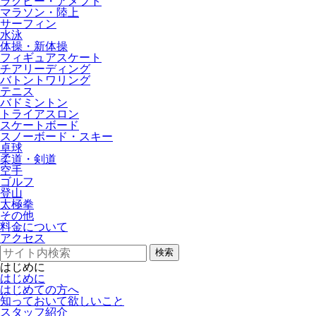
ラグビー・アメフト
マラソン・陸上
サーフィン
水泳
体操・新体操
フィギュアスケート
チアリーディング
バトントワリング
テニス
バドミントン
トライアスロン
スケートボード
スノーボード・スキー
卓球
柔道・剣道
空手
ゴルフ
登山
太極拳
その他
料金について
アクセス
検索
はじめに
はじめに
はじめての方へ
知っておいて欲しいこと
スタッフ紹介