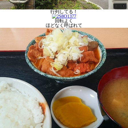
行列してる！
回転よく
ほどなく呼ばれて