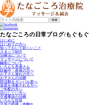
検索
たなごころの日常ブログ/もぐもぐ
はじめに
はじめての方へ
知っておいて欲しいこと
スタッフ紹介
治療法について
マッサージについて
鍼灸について
いろんな患者さん
妊娠中・産後の方へ
お子さん連れの方へ
お子さんの治療
部活動をガンバル君へ
楽器を演奏される方へ
ご年配の方へ
治りにくい方へ
交通事故の治療
いろんな症状
足首の捻挫・肉離れ