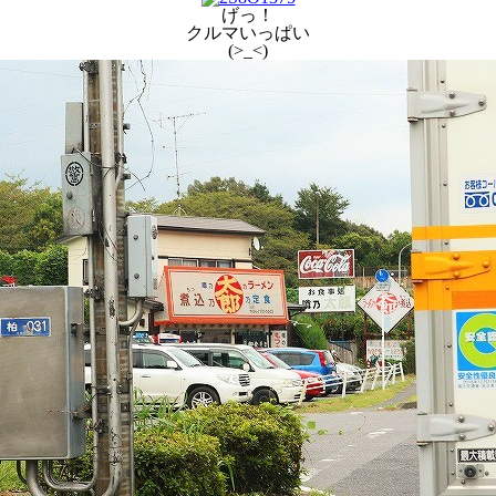
げっ！
クルマいっぱい
(>_<)