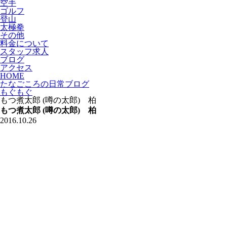
空手
ゴルフ
登山
太極拳
その他
料金について
スタッフ求人
ブログ
アクセス
HOME
たなごころの日常ブログ
もぐもぐ
もつ煮太郎 (噂の太郎) 柏
もつ煮太郎 (噂の太郎) 柏
2016.10.26