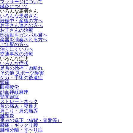
マッサージについて
鍼灸について
いろんな患者さん
いろんな患者さん
妊娠中・産後の方へ
お子さん連れの方へ
お子さんの治療
部活動をガンバル君へ
楽器を演奏される方へ
ご年配の方へ
治りにくい方へ
交通事故の治療
いろんな症状
いろんな症状
足首の捻挫・肉離れ
その他 スポーツ障害
ケガ・手術の後遺症
頭痛
眼精疲労
顔面神経麻痺
顎関節症
ストレートネック
首の痛み・寝違え
肩こり・肩の痛み
腱鞘炎
歪みの矯正（猫背・骨盤等）
腰痛・ギックリ腰
腰椎分離・すべり症