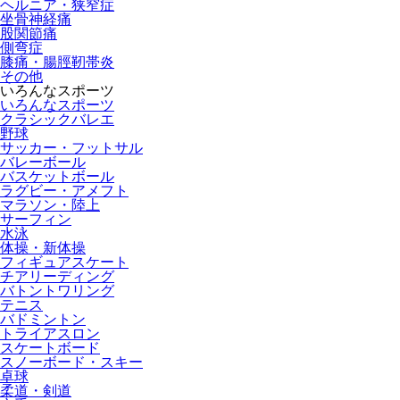
ヘルニア・狭窄症
坐骨神経痛
股関節痛
側弯症
膝痛・腸脛靭帯炎
その他
いろんなスポーツ
いろんなスポーツ
クラシックバレエ
野球
サッカー・フットサル
バレーボール
バスケットボール
ラグビー・アメフト
マラソン・陸上
サーフィン
水泳
体操・新体操
フィギュアスケート
チアリーディング
バトントワリング
テニス
バドミントン
トライアスロン
スケートボード
スノーボード・スキー
卓球
柔道・剣道