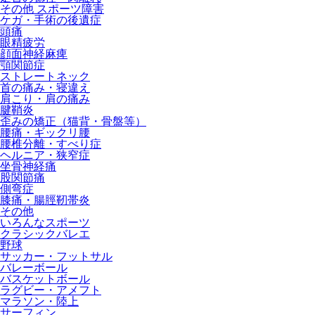
その他 スポーツ障害
ケガ・手術の後遺症
頭痛
眼精疲労
顔面神経麻痺
顎関節症
ストレートネック
首の痛み・寝違え
肩こり・肩の痛み
腱鞘炎
歪みの矯正（猫背・骨盤等）
腰痛・ギックリ腰
腰椎分離・すべり症
ヘルニア・狭窄症
坐骨神経痛
股関節痛
側弯症
膝痛・腸脛靭帯炎
その他
いろんなスポーツ
クラシックバレエ
野球
サッカー・フットサル
バレーボール
バスケットボール
ラグビー・アメフト
マラソン・陸上
サーフィン