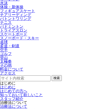
水泳
体操・新体操
フィギュアスケート
チアリーディング
バトントワリング
テニス
バドミントン
トライアスロン
スケートボード
スノーボード・スキー
卓球
柔道・剣道
空手
ゴルフ
登山
太極拳
その他
料金について
アクセス
検索
はじめに
はじめに
はじめての方へ
知っておいて欲しいこと
スタッフ紹介
治療法について
治療法について