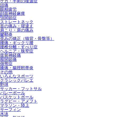
ケガ・手術の後遺症
頭痛
眼精疲労
顔面神経麻痺
顎関節症
ストレートネック
首の痛み・寝違え
肩こり・肩の痛み
腱鞘炎
歪みの矯正（猫背・骨盤等）
腰痛・ギックリ腰
腰椎分離・すべり症
ヘルニア・狭窄症
坐骨神経痛
股関節痛
側弯症
膝痛・腸脛靭帯炎
その他
いろんなスポーツ
クラシックバレエ
野球
サッカー・フットサル
バレーボール
バスケットボール
ラグビー・アメフト
マラソン・陸上
サーフィン
水泳