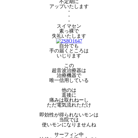
不定期に
アップいたします
・
・
・
スイマセン
素っ裸で
失礼いたします
自分でも
手の届くところは
いじります
この
超音波治療器は
治療機器で
唯一信用している
他のは
直後に
痛みは取れねーし
ただ電気流れただけ
即効性が得られないモンは
当院では
使いモンになりませんね
サーフィン中