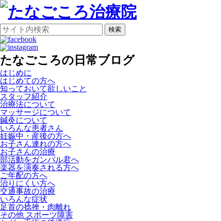
検索
たなごころの日常ブログ
はじめに
はじめての方へ
知っておいて欲しいこと
スタッフ紹介
治療法について
マッサージについて
鍼灸について
いろんな患者さん
妊娠中・産後の方へ
お子さん連れの方へ
お子さんの治療
部活動をガンバル君へ
楽器を演奏される方へ
ご年配の方へ
治りにくい方へ
交通事故の治療
いろんな症状
足首の捻挫・肉離れ
その他 スポーツ障害