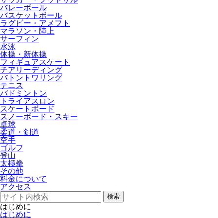
バレーボール
バスケットボール
ラグビー・アメフト
マラソン・陸上
サーフィン
水泳
体操・新体操
フィギュアスケート
チアリーディング
バトントワリング
テニス
バドミントン
トライアスロン
スケートボード
スノーボード・スキー
卓球
柔道・剣道
空手
ゴルフ
登山
太極拳
その他
料金について
アクセス
検索
はじめに
はじめに