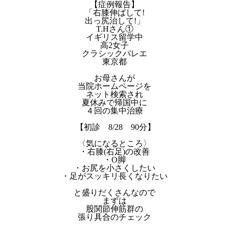
【症例報告】
「右膝伸ばして!
出っ尻治して!」
T.Hさん①
イギリス留学中
高2女子
クラシックバレエ
東京都
お母さんが
当院ホームページを
ネット検索され
夏休みで帰国中に
４回の集中治療
【初診 8/28 90分】
〈気になるところ〉
・右膝(右足)の改善
・O脚
・お尻を小さくしたい
・足がスッキリ長くなりたい
と盛りだくさんなので
まずは
股関節伸筋群の
張り具合のチェック