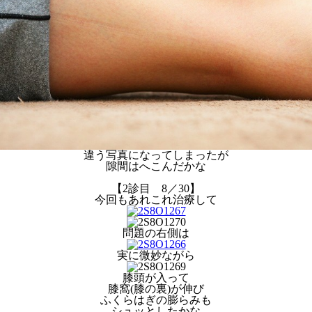
違う写真になってしまったが
隙間はへこんだかな
【2診目 8／30】
今回もあれこれ治療して
問題の右側は
実に微妙ながら
膝頭が入って
膝窩(膝の裏)が伸び
ふくらはぎの膨らみも
シュッとしたかな