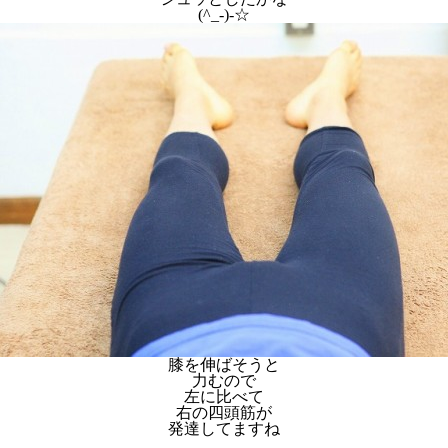
(^_-)-☆
膝を伸ばそうと
力むので
左に比べて
右の四頭筋が
発達してますね