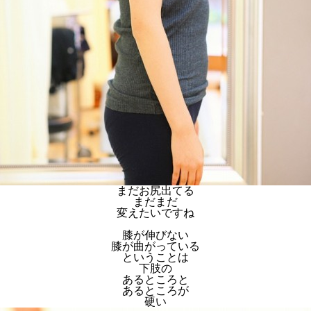
まだお尻出てる
まだまだ
変えたいですね
膝が伸びない
膝が曲がっている
ということは
下肢の
あるところと
あるところが
硬い