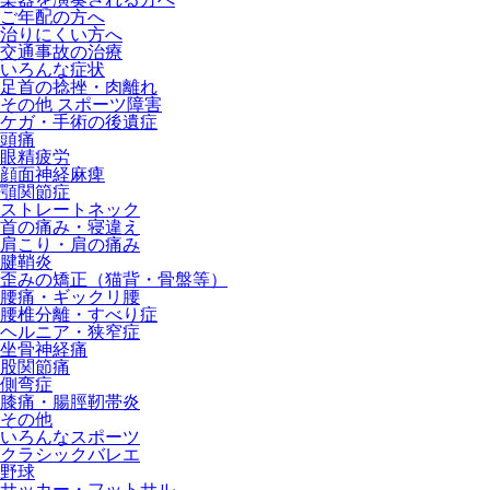
ご年配の方へ
治りにくい方へ
交通事故の治療
いろんな症状
足首の捻挫・肉離れ
その他 スポーツ障害
ケガ・手術の後遺症
頭痛
眼精疲労
顔面神経麻痺
顎関節症
ストレートネック
首の痛み・寝違え
肩こり・肩の痛み
腱鞘炎
歪みの矯正（猫背・骨盤等）
腰痛・ギックリ腰
腰椎分離・すべり症
ヘルニア・狭窄症
坐骨神経痛
股関節痛
側弯症
膝痛・腸脛靭帯炎
その他
いろんなスポーツ
クラシックバレエ
野球
サッカー・フットサル