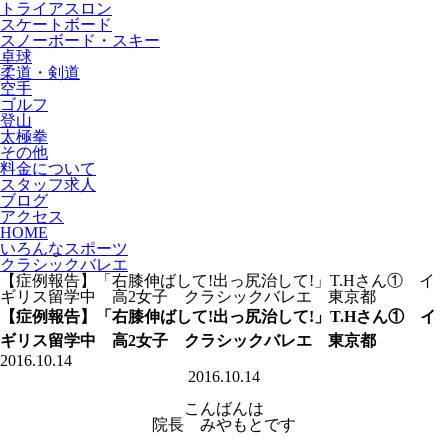
トライアスロン
スケートボード
スノーボード・スキー
卓球
柔道・剣道
空手
ゴルフ
登山
太極拳
その他
料金について
スタッフ求人
ブログ
アクセス
HOME
いろんなスポーツ
クラシックバレエ
【症例報告】「右膝伸ばして!出っ尻治して!」T.Hさん① イ
ギリス留学中 高2女子 クラシックバレエ 東京都
【症例報告】「右膝伸ばして!出っ尻治して!」T.Hさん① イ
ギリス留学中 高2女子 クラシックバレエ 東京都
2016.10.14
2016.10.14
こんばんは
院長 みやもとです