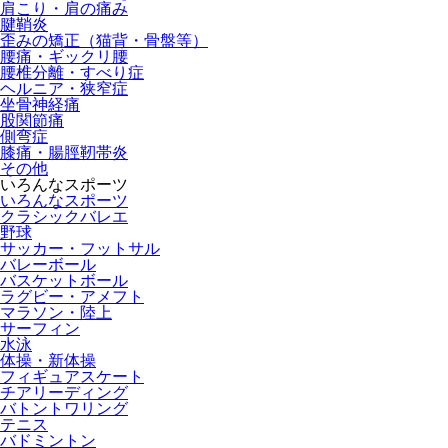
肩こり・肩の痛み
腱鞘炎
歪みの矯正（猫背・骨盤等）
腰痛・ギックリ腰
腰椎分離・すべり症
ヘルニア・狭窄症
坐骨神経痛
股関節痛
側弯症
膝痛・腸脛靭帯炎
その他
いろんなスポーツ
いろんなスポーツ
クラシックバレエ
野球
サッカー・フットサル
バレーボール
バスケットボール
ラグビー・アメフト
マラソン・陸上
サーフィン
水泳
体操・新体操
フィギュアスケート
チアリーディング
バトントワリング
テニス
バドミントン