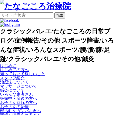
検索
クラシックバレエ/たなごころの日常ブ
ログ/症例報告/その他 スポーツ障害/いろ
んな症状/いろんなスポーツ/腰/股/膝/足
趾/クラシックバレエ/その他/鍼灸
はじめに
はじめての方へ
知っておいて欲しいこと
スタッフ紹介
治療法について
マッサージについて
鍼灸について
いろんな患者さん
妊娠中・産後の方へ
お子さん連れの方へ
お子さんの治療
部活動をガンバル君へ
楽器を演奏される方へ