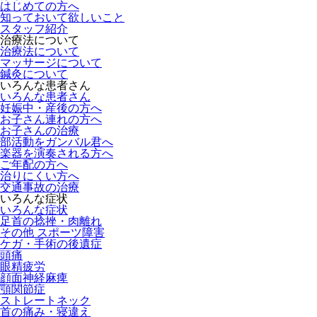
はじめての方へ
知っておいて欲しいこと
スタッフ紹介
治療法について
治療法について
マッサージについて
鍼灸について
いろんな患者さん
いろんな患者さん
妊娠中・産後の方へ
お子さん連れの方へ
お子さんの治療
部活動をガンバル君へ
楽器を演奏される方へ
ご年配の方へ
治りにくい方へ
交通事故の治療
いろんな症状
いろんな症状
足首の捻挫・肉離れ
その他 スポーツ障害
ケガ・手術の後遺症
頭痛
眼精疲労
顔面神経麻痺
顎関節症
ストレートネック
首の痛み・寝違え