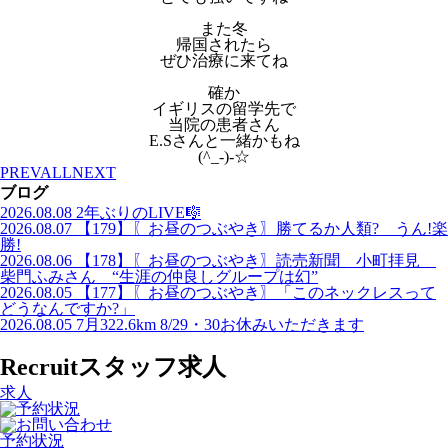
また冬
帰国されたら
ぜひ治療に来てね
確か
イギリスの留学先で
当院の患者さん
E.Sさんと一緒かもね
(^_-)-☆
PREV
ALL
NEXT
ブログ
2026.08.08
2年ぶりのLIVE🎼
2026.08.07
【179】〖お昼のつぶやき〗勝てるか人類? うん!楽
勝!
2026.08.06
【178】〖お昼のつぶやき〗読売新聞 小町拝見
柴門ふみさん “生涯の仲良しグループは幻”
2026.08.05
【177】〖お昼のつぶやき〗「このネックレスって
どうなんですか?」
2026.08.05
7月322.6km 8/29・30お休みいただきます
Recruit
スタッフ求人
求人
予約状況