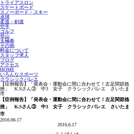
トライアスロン
スケートボード
スノーボード・スキー
卓球
柔道・剣道
空手
ゴルフ
登山
太極拳
その他
料金について
スタッフ求人
ブログ
アクセス
HOME
いろんなスポーツ
クラシックバレエ
【症例報告】「発表会・運動会に間に合わせて！左足関節捻
挫」 K.Sさん③ 中3 女子 クラシックバレエ さいたま
市
【症例報告】「発表会・運動会に間に合わせて！左足関節捻
挫」 K.Sさん③ 中3 女子 クラシックバレエ さいたま
市
2016.06.17
2016.6.17