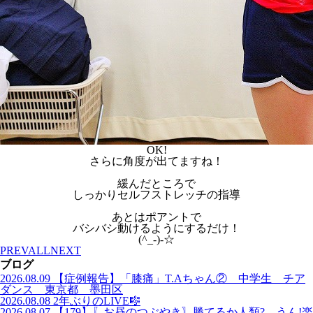
OK!
さらに角度が出てますね！
緩んだところで
しっかりセルフストレッチの指導
あとはポアントで
バシバシ動けるようにするだけ！
(^_-)-☆
PREV
ALL
NEXT
ブログ
2026.08.09
【症例報告】「膝痛」T.Aちゃん② 中学生 チア
ダンス 東京都 墨田区
2026.08.08
2年ぶりのLIVE🎼
2026.08.07
【179】〖お昼のつぶやき〗勝てるか人類? うん!楽