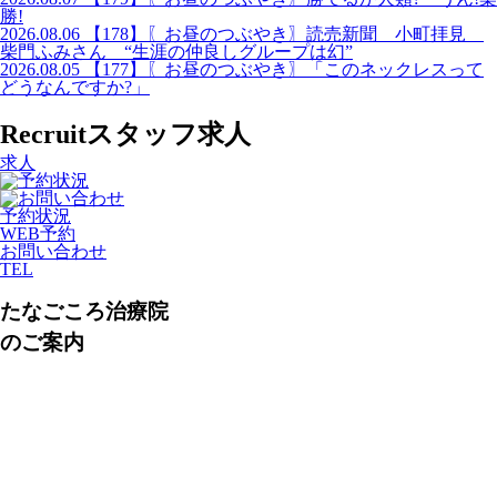
勝!
2026.08.06
【178】〖お昼のつぶやき〗読売新聞 小町拝見
柴門ふみさん “生涯の仲良しグループは幻”
2026.08.05
【177】〖お昼のつぶやき〗「このネックレスって
どうなんですか?」
Recruit
スタッフ求人
求人
予約状況
WEB予約
お問い合わせ
TEL
たなごころ治療院
のご案内