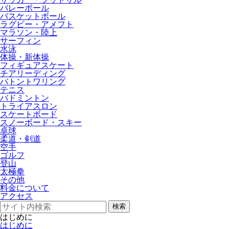
バレーボール
バスケットボール
ラグビー・アメフト
マラソン・陸上
サーフィン
水泳
体操・新体操
フィギュアスケート
チアリーディング
バトントワリング
テニス
バドミントン
トライアスロン
スケートボード
スノーボード・スキー
卓球
柔道・剣道
空手
ゴルフ
登山
太極拳
その他
料金について
アクセス
検索
はじめに
はじめに