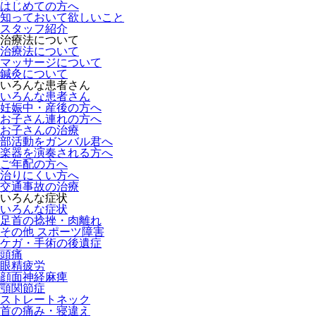
はじめての方へ
知っておいて欲しいこと
スタッフ紹介
治療法について
治療法について
マッサージについて
鍼灸について
いろんな患者さん
いろんな患者さん
妊娠中・産後の方へ
お子さん連れの方へ
お子さんの治療
部活動をガンバル君へ
楽器を演奏される方へ
ご年配の方へ
治りにくい方へ
交通事故の治療
いろんな症状
いろんな症状
足首の捻挫・肉離れ
その他 スポーツ障害
ケガ・手術の後遺症
頭痛
眼精疲労
顔面神経麻痺
顎関節症
ストレートネック
首の痛み・寝違え