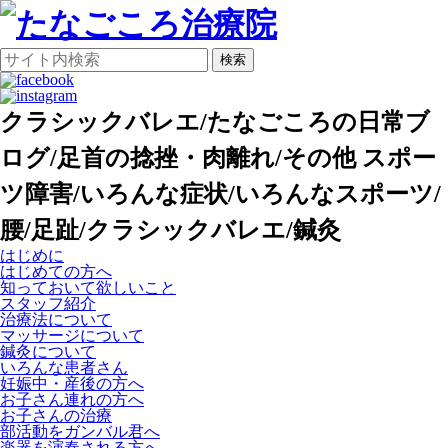
検索
クラシックバレエ/たなごころの日常ブ
ログ/足首の捻挫・肉離れ/その他 スポー
ツ障害/いろんな症状/いろんなスポーツ/
腰/足趾/クラシックバレエ/鍼灸
はじめに
はじめての方へ
知っておいて欲しいこと
スタッフ紹介
治療法について
マッサージについて
鍼灸について
いろんな患者さん
妊娠中・産後の方へ
お子さん連れの方へ
お子さんの治療
部活動をガンバル君へ
楽器を演奏される方へ