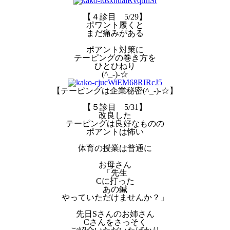
【４診目 5/29】
ポワント履くと
まだ痛みがある
ポアント対策に
テーピングの巻き方を
ひとひねり
(^_-)-☆
【テーピングは企業秘密(^_-)-☆】
【５診目 5/31】
改良した
テーピングは良好なものの
ポアントは怖い
体育の授業は普通に
お母さん
「先生
Cに打った
あの鍼
やっていただけませんか？」
先日Sさんのお姉さん
Cさんをさっそく