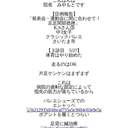
こんばんは
院長 みやもとです
【症例報告】
「発表会・運動会に間に合わせて！
左足関節捻挫」
K.Sさん③
中3女子
クラシックバレエ
さいたま市
【３診目 5/27】
体育はやり始めた
走るのはOK
片足ケンケンはまずまず
これは
病院の過剰な固定によって
指先の筋力が落ちているから
バレエシューズでの
エシャッペ
ポアントを履くとつらい
足背に鍼治療