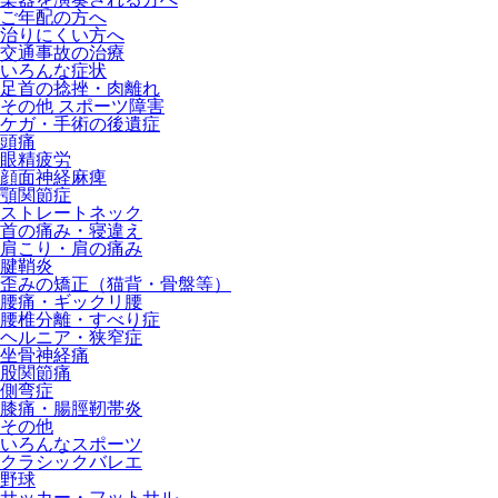
ご年配の方へ
治りにくい方へ
交通事故の治療
いろんな症状
足首の捻挫・肉離れ
その他 スポーツ障害
ケガ・手術の後遺症
頭痛
眼精疲労
顔面神経麻痺
顎関節症
ストレートネック
首の痛み・寝違え
肩こり・肩の痛み
腱鞘炎
歪みの矯正（猫背・骨盤等）
腰痛・ギックリ腰
腰椎分離・すべり症
ヘルニア・狭窄症
坐骨神経痛
股関節痛
側弯症
膝痛・腸脛靭帯炎
その他
いろんなスポーツ
クラシックバレエ
野球
サッカー・フットサル