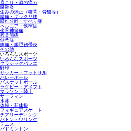
肩こり・肩の痛み
腱鞘炎
歪みの矯正（猫背・骨盤等）
腰痛・ギックリ腰
腰椎分離・すべり症
ヘルニア・狭窄症
坐骨神経痛
股関節痛
側弯症
膝痛・腸脛靭帯炎
その他
いろんなスポーツ
いろんなスポーツ
クラシックバレエ
野球
サッカー・フットサル
バレーボール
バスケットボール
ラグビー・アメフト
マラソン・陸上
サーフィン
水泳
体操・新体操
フィギュアスケート
チアリーディング
バトントワリング
テニス
バドミントン