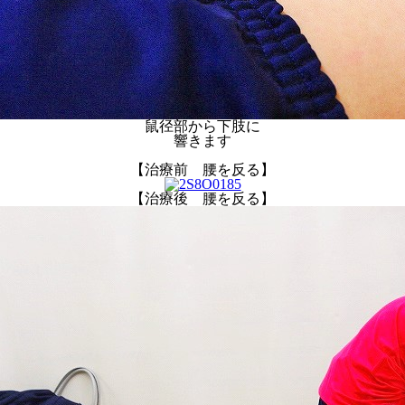
鼠径部から下肢に
響きます
【治療前 腰を反る】
【治療後 腰を反る】