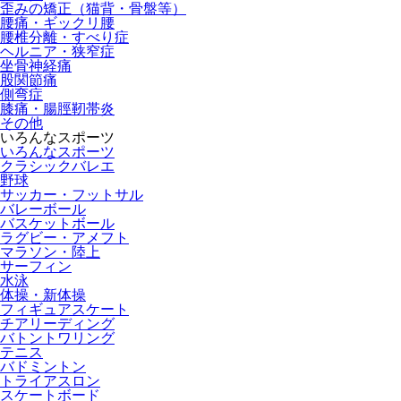
歪みの矯正（猫背・骨盤等）
腰痛・ギックリ腰
腰椎分離・すべり症
ヘルニア・狭窄症
坐骨神経痛
股関節痛
側弯症
膝痛・腸脛靭帯炎
その他
いろんなスポーツ
いろんなスポーツ
クラシックバレエ
野球
サッカー・フットサル
バレーボール
バスケットボール
ラグビー・アメフト
マラソン・陸上
サーフィン
水泳
体操・新体操
フィギュアスケート
チアリーディング
バトントワリング
テニス
バドミントン
トライアスロン
スケートボード