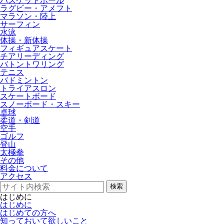
バスケットボール
ラグビー・アメフト
マラソン・陸上
サーフィン
水泳
体操・新体操
フィギュアスケート
チアリーディング
バトントワリング
テニス
バドミントン
トライアスロン
スケートボード
スノーボード・スキー
卓球
柔道・剣道
空手
ゴルフ
登山
太極拳
その他
料金について
アクセス
検索
はじめに
はじめに
はじめての方へ
知っておいて欲しいこと