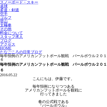
スノーボード・スキー
卓球
柔道・剣道
空手
ゴルフ
登山
太極拳
その他
料金について
スタッフ求人
ブログ
アクセス
HOME
たなごころの日常ブログ
毎年恒例のアメリカンフットボール観戦 パールボウル２０１
６
毎年恒例のアメリカンフットボール観戦 パールボウル２０１
６
2016.05.22
こんにちは、伊藤です。
毎年恒例になりつつある
アメリカンフットボールを観戦に
行ってきました
春の公式戦である
『パールボウル』