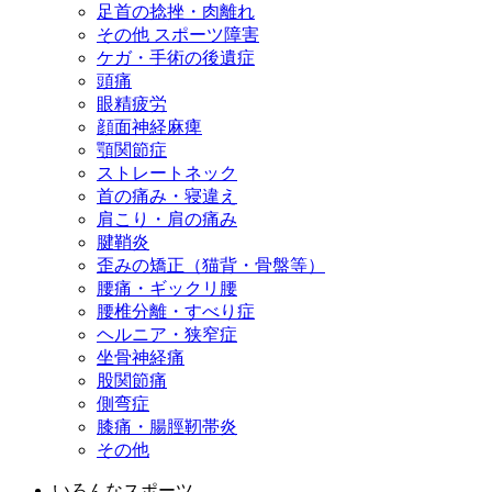
足首の捻挫・肉離れ
その他 スポーツ障害
ケガ・手術の後遺症
頭痛
眼精疲労
顔面神経麻痺
顎関節症
ストレートネック
首の痛み・寝違え
肩こり・肩の痛み
腱鞘炎
歪みの矯正（猫背・骨盤等）
腰痛・ギックリ腰
腰椎分離・すべり症
ヘルニア・狭窄症
坐骨神経痛
股関節痛
側弯症
膝痛・腸脛靭帯炎
その他
いろんなスポーツ