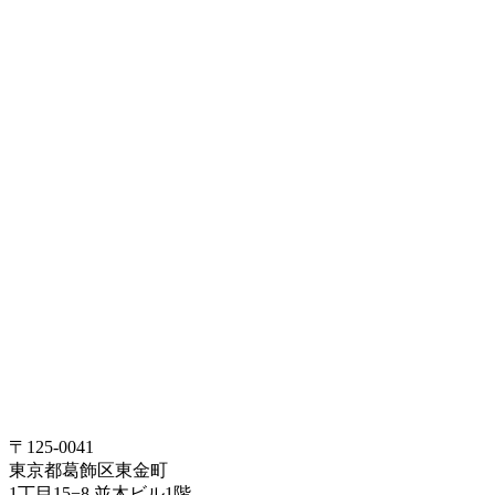
〒125-0041
東京都葛飾区東金町
1丁目15−8 並木ビル1階