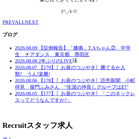
(^_-)-☆
PREV
ALL
NEXT
ブログ
2026.08.09
【症例報告】「膝痛」T.Aちゃん② 中学
生 チアダンス 東京都 墨田区
2026.08.08
2年ぶりのLIVE
2026.08.07
【179】〖お昼のつぶやき〗勝てるか人
類? うん!楽勝!
2026.08.06
【178】〖お昼のつぶやき〗読売新聞 小町
拝見 柴門ふみさん “生涯の仲良しグループは幻”
2026.08.05
【177】〖お昼のつぶやき〗「このネックレ
スってどうなんですか?」
Recruit
スタッフ求人