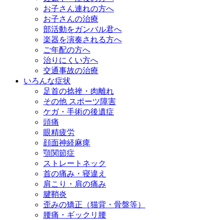
お子さん連れの方へ
お子さんの治療
部活動をガンバル君へ
楽器を演奏される方へ
ご年配の方へ
治りにくい方へ
交通事故の治療
いろんな症状
足首の捻挫・肉離れ
その他 スポーツ障害
ケガ・手術の後遺症
頭痛
眼精疲労
顔面神経麻痺
顎関節症
ストレートネック
首の痛み・寝違え
肩こり・肩の痛み
腱鞘炎
歪みの矯正（猫背・骨盤等）
腰痛・ギックリ腰