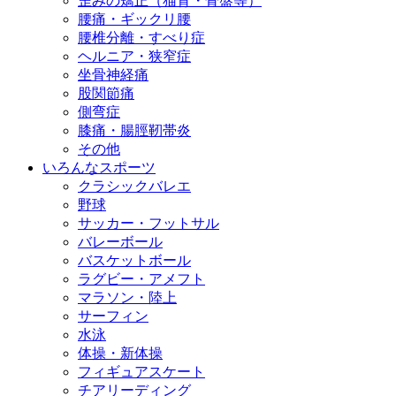
歪みの矯正（猫背・骨盤等）
腰痛・ギックリ腰
腰椎分離・すべり症
ヘルニア・狭窄症
坐骨神経痛
股関節痛
側弯症
膝痛・腸脛靭帯炎
その他
いろんなスポーツ
クラシックバレエ
野球
サッカー・フットサル
バレーボール
バスケットボール
ラグビー・アメフト
マラソン・陸上
サーフィン
水泳
体操・新体操
フィギュアスケート
チアリーディング