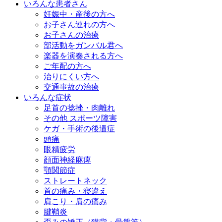
いろんな患者さん
妊娠中・産後の方へ
お子さん連れの方へ
お子さんの治療
部活動をガンバル君へ
楽器を演奏される方へ
ご年配の方へ
治りにくい方へ
交通事故の治療
いろんな症状
足首の捻挫・肉離れ
その他 スポーツ障害
ケガ・手術の後遺症
頭痛
眼精疲労
顔面神経麻痺
顎関節症
ストレートネック
首の痛み・寝違え
肩こり・肩の痛み
腱鞘炎