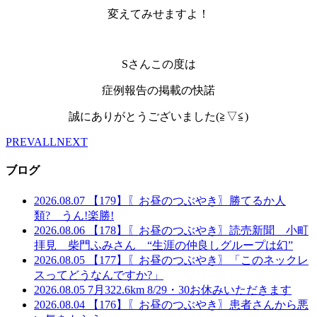
変えてみせますよ！
Sさんこの度は
症例報告の掲載の快諾
誠にありがとうございました(≧▽≦)
PREV
ALL
NEXT
ブログ
2026.08.07
【179】〖お昼のつぶやき〗勝てるか人
類? うん!楽勝!
2026.08.06
【178】〖お昼のつぶやき〗読売新聞 小町
拝見 柴門ふみさん “生涯の仲良しグループは幻”
2026.08.05
【177】〖お昼のつぶやき〗「このネックレ
スってどうなんですか?」
2026.08.05
7月322.6km 8/29・30お休みいただきます
2026.08.04
【176】〖お昼のつぶやき〗患者さんから悪