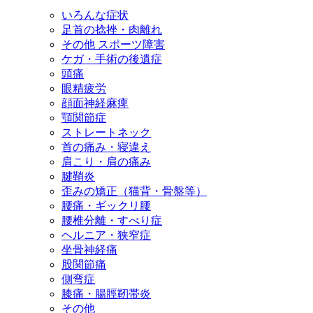
いろんな症状
足首の捻挫・肉離れ
その他 スポーツ障害
ケガ・手術の後遺症
頭痛
眼精疲労
顔面神経麻痺
顎関節症
ストレートネック
首の痛み・寝違え
肩こり・肩の痛み
腱鞘炎
歪みの矯正（猫背・骨盤等）
腰痛・ギックリ腰
腰椎分離・すべり症
ヘルニア・狭窄症
坐骨神経痛
股関節痛
側弯症
膝痛・腸脛靭帯炎
その他