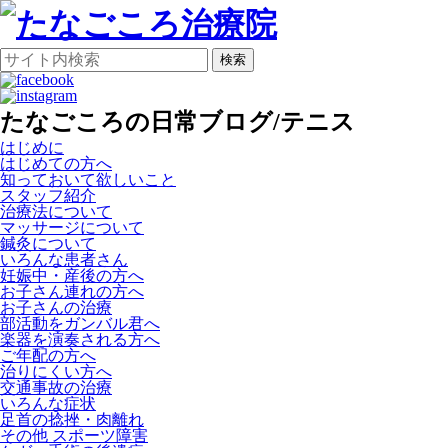
検索
たなごころの日常ブログ/テニス
はじめに
はじめての方へ
知っておいて欲しいこと
スタッフ紹介
治療法について
マッサージについて
鍼灸について
いろんな患者さん
妊娠中・産後の方へ
お子さん連れの方へ
お子さんの治療
部活動をガンバル君へ
楽器を演奏される方へ
ご年配の方へ
治りにくい方へ
交通事故の治療
いろんな症状
足首の捻挫・肉離れ
その他 スポーツ障害