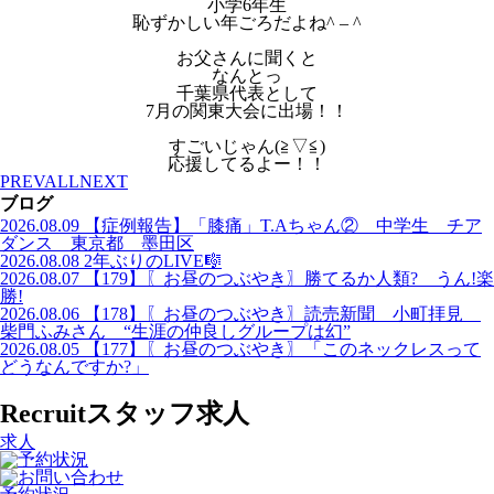
小学6年生
恥ずかしい年ごろだよね^ – ^
お父さんに聞くと
なんとっ
千葉県代表として
7月の関東大会に出場！！
すごいじゃん(≧▽≦)
応援してるよー！！
PREV
ALL
NEXT
ブログ
2026.08.09
【症例報告】「膝痛」T.Aちゃん② 中学生 チア
ダンス 東京都 墨田区
2026.08.08
2年ぶりのLIVE🎼
2026.08.07
【179】〖お昼のつぶやき〗勝てるか人類? うん!楽
勝!
2026.08.06
【178】〖お昼のつぶやき〗読売新聞 小町拝見
柴門ふみさん “生涯の仲良しグループは幻”
2026.08.05
【177】〖お昼のつぶやき〗「このネックレスって
どうなんですか?」
Recruit
スタッフ求人
求人