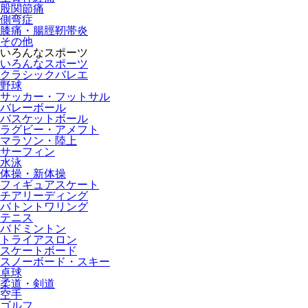
股関節痛
側弯症
膝痛・腸脛靭帯炎
その他
いろんなスポーツ
いろんなスポーツ
クラシックバレエ
野球
サッカー・フットサル
バレーボール
バスケットボール
ラグビー・アメフト
マラソン・陸上
サーフィン
水泳
体操・新体操
フィギュアスケート
チアリーディング
バトントワリング
テニス
バドミントン
トライアスロン
スケートボード
スノーボード・スキー
卓球
柔道・剣道
空手
ゴルフ