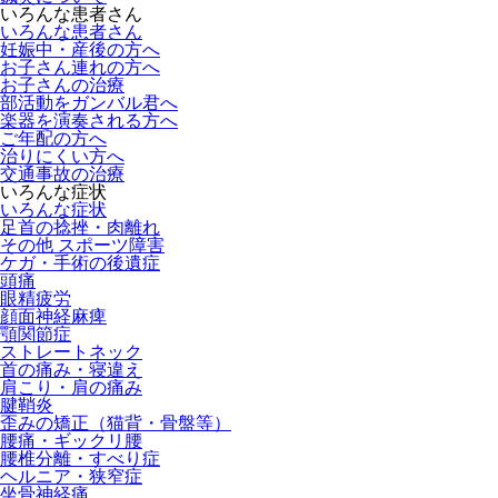
いろんな患者さん
いろんな患者さん
妊娠中・産後の方へ
お子さん連れの方へ
お子さんの治療
部活動をガンバル君へ
楽器を演奏される方へ
ご年配の方へ
治りにくい方へ
交通事故の治療
いろんな症状
いろんな症状
足首の捻挫・肉離れ
その他 スポーツ障害
ケガ・手術の後遺症
頭痛
眼精疲労
顔面神経麻痺
顎関節症
ストレートネック
首の痛み・寝違え
肩こり・肩の痛み
腱鞘炎
歪みの矯正（猫背・骨盤等）
腰痛・ギックリ腰
腰椎分離・すべり症
ヘルニア・狭窄症
坐骨神経痛