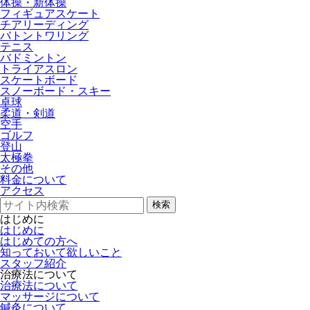
体操・新体操
フィギュアスケート
チアリーディング
バトントワリング
テニス
バドミントン
トライアスロン
スケートボード
スノーボード・スキー
卓球
柔道・剣道
空手
ゴルフ
登山
太極拳
その他
料金について
アクセス
検索
はじめに
はじめに
はじめての方へ
知っておいて欲しいこと
スタッフ紹介
治療法について
治療法について
マッサージについて
鍼灸について