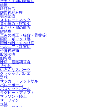
ケガ・手術の後遺症
頭痛
眼精疲労
顔面神経麻痺
顎関節症
ストレートネック
首の痛み・寝違え
肩こり・肩の痛み
腱鞘炎
歪みの矯正（猫背・骨盤等）
腰痛・ギックリ腰
腰椎分離・すべり症
ヘルニア・狭窄症
坐骨神経痛
股関節痛
側弯症
膝痛・腸脛靭帯炎
その他
いろんなスポーツ
クラシックバレエ
野球
サッカー・フットサル
バレーボール
バスケットボール
ラグビー・アメフト
マラソン・陸上
サーフィン
水泳