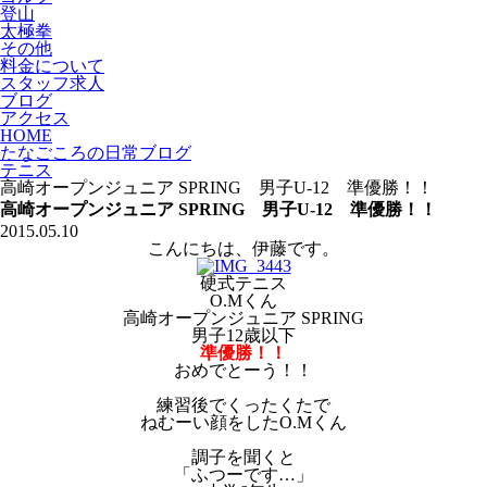
登山
太極拳
その他
料金について
スタッフ求人
ブログ
アクセス
HOME
たなごころの日常ブログ
テニス
高崎オープンジュニア SPRING 男子U-12 準優勝！！
高崎オープンジュニア SPRING 男子U-12 準優勝！！
2015.05.10
こんにちは、伊藤です。
硬式テニス
O.Mくん
高崎オープンジュニア SPRING
男子12歳以下
準優勝！！
おめでとーう！！
練習後でくったくたで
ねむーい顔をしたO.Mくん
調子を聞くと
「ふつーです…」