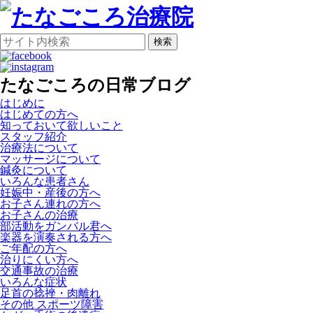
検索
たなごころの日常ブログ
はじめに
はじめての方へ
知っておいて欲しいこと
スタッフ紹介
治療法について
マッサージについて
鍼灸について
いろんな患者さん
妊娠中・産後の方へ
お子さん連れの方へ
お子さんの治療
部活動をガンバル君へ
楽器を演奏される方へ
ご年配の方へ
治りにくい方へ
交通事故の治療
いろんな症状
足首の捻挫・肉離れ
その他 スポーツ障害