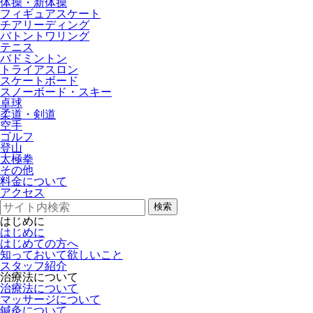
体操・新体操
フィギュアスケート
チアリーディング
バトントワリング
テニス
バドミントン
トライアスロン
スケートボード
スノーボード・スキー
卓球
柔道・剣道
空手
ゴルフ
登山
太極拳
その他
料金について
アクセス
検索
はじめに
はじめに
はじめての方へ
知っておいて欲しいこと
スタッフ紹介
治療法について
治療法について
マッサージについて
鍼灸について