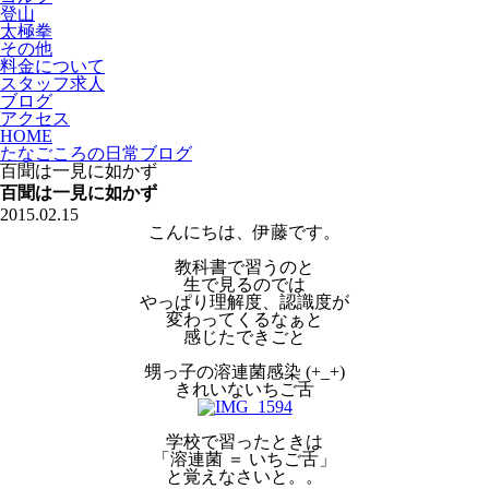
登山
太極拳
その他
料金について
スタッフ求人
ブログ
アクセス
HOME
たなごころの日常ブログ
百聞は一見に如かず
百聞は一見に如かず
2015.02.15
こんにちは、伊藤です。
教科書で習うのと
生で見るのでは
やっぱり理解度、認識度が
変わってくるなぁと
感じたできごと
甥っ子の溶連菌感染 (+_+)
きれいないちご舌
学校で習ったときは
「溶連菌 ＝ いちご舌」
と覚えなさいと。。