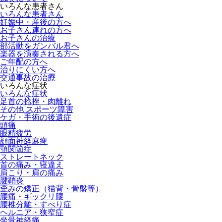
いろんな患者さん
いろんな患者さん
妊娠中・産後の方へ
お子さん連れの方へ
お子さんの治療
部活動をガンバル君へ
楽器を演奏される方へ
ご年配の方へ
治りにくい方へ
交通事故の治療
いろんな症状
いろんな症状
足首の捻挫・肉離れ
その他 スポーツ障害
ケガ・手術の後遺症
頭痛
眼精疲労
顔面神経麻痺
顎関節症
ストレートネック
首の痛み・寝違え
肩こり・肩の痛み
腱鞘炎
歪みの矯正（猫背・骨盤等）
腰痛・ギックリ腰
腰椎分離・すべり症
ヘルニア・狭窄症
坐骨神経痛