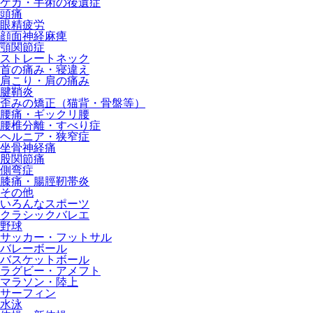
ケガ・手術の後遺症
頭痛
眼精疲労
顔面神経麻痺
顎関節症
ストレートネック
首の痛み・寝違え
肩こり・肩の痛み
腱鞘炎
歪みの矯正（猫背・骨盤等）
腰痛・ギックリ腰
腰椎分離・すべり症
ヘルニア・狭窄症
坐骨神経痛
股関節痛
側弯症
膝痛・腸脛靭帯炎
その他
いろんなスポーツ
クラシックバレエ
野球
サッカー・フットサル
バレーボール
バスケットボール
ラグビー・アメフト
マラソン・陸上
サーフィン
水泳