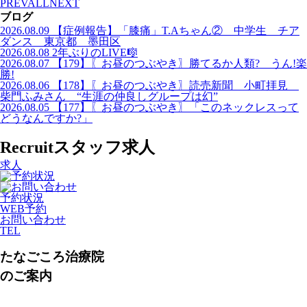
PREV
ALL
NEXT
ブログ
2026.08.09
【症例報告】「膝痛」T.Aちゃん② 中学生 チア
ダンス 東京都 墨田区
2026.08.08
2年ぶりのLIVE🎼
2026.08.07
【179】〖お昼のつぶやき〗勝てるか人類? うん!楽
勝!
2026.08.06
【178】〖お昼のつぶやき〗読売新聞 小町拝見
柴門ふみさん “生涯の仲良しグループは幻”
2026.08.05
【177】〖お昼のつぶやき〗「このネックレスって
どうなんですか?」
Recruit
スタッフ求人
求人
予約状況
WEB予約
お問い合わせ
TEL
たなごころ治療院
のご案内