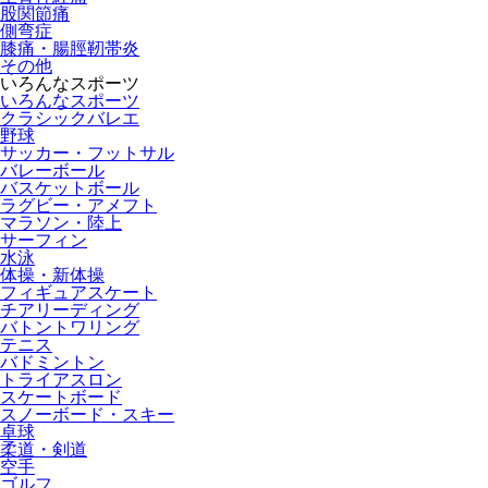
股関節痛
側弯症
膝痛・腸脛靭帯炎
その他
いろんなスポーツ
いろんなスポーツ
クラシックバレエ
野球
サッカー・フットサル
バレーボール
バスケットボール
ラグビー・アメフト
マラソン・陸上
サーフィン
水泳
体操・新体操
フィギュアスケート
チアリーディング
バトントワリング
テニス
バドミントン
トライアスロン
スケートボード
スノーボード・スキー
卓球
柔道・剣道
空手
ゴルフ