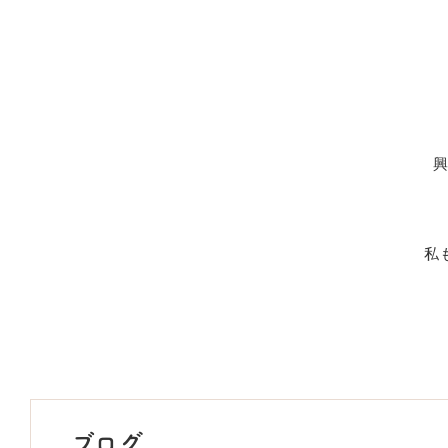
興
私
ブログ