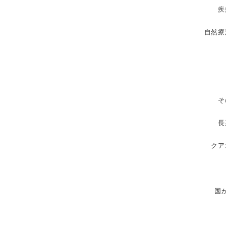
疾
自然療
そ
長
クア
国