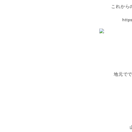
これから
http
地元でで