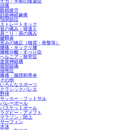
ケガ・手術の後遺症
頭痛
眼精疲労
顔面神経麻痺
顎関節症
ストレートネック
首の痛み・寝違え
肩こり・肩の痛み
腱鞘炎
歪みの矯正（猫背・骨盤等）
腰痛・ギックリ腰
腰椎分離・すべり症
ヘルニア・狭窄症
坐骨神経痛
股関節痛
側弯症
膝痛・腸脛靭帯炎
その他
いろんなスポーツ
クラシックバレエ
野球
サッカー・フットサル
バレーボール
バスケットボール
ラグビー・アメフト
マラソン・陸上
サーフィン
水泳