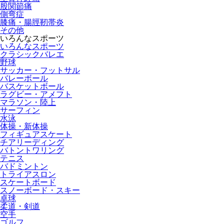
股関節痛
側弯症
膝痛・腸脛靭帯炎
その他
いろんなスポーツ
いろんなスポーツ
クラシックバレエ
野球
サッカー・フットサル
バレーボール
バスケットボール
ラグビー・アメフト
マラソン・陸上
サーフィン
水泳
体操・新体操
フィギュアスケート
チアリーディング
バトントワリング
テニス
バドミントン
トライアスロン
スケートボード
スノーボード・スキー
卓球
柔道・剣道
空手
ゴルフ