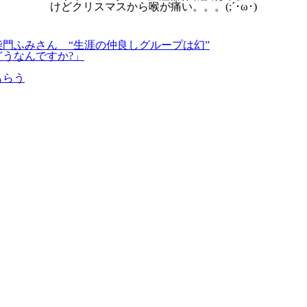
けどクリスマスから喉が痛い。。。(;´･ω･)
柴門ふみさん “生涯の仲良しグループは幻”
どうなんですか?」
もらう