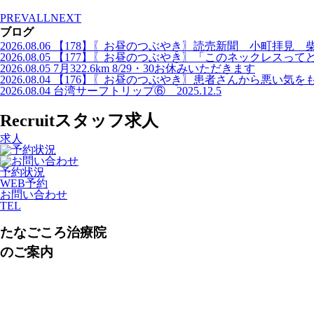
PREV
ALL
NEXT
ブログ
2026.08.06
【178】〖お昼のつぶやき〗読売新聞 小町拝見 
2026.08.05
【177】〖お昼のつぶやき〗「このネックレスって
2026.08.05
7月322.6km 8/29・30お休みいただきます
2026.08.04
【176】〖お昼のつぶやき〗患者さんから悪い気を
2026.08.04
台湾サーフトリップ⑥ 2025.12.5
Recruit
スタッフ求人
求人
予約状況
WEB予約
お問い合わせ
TEL
たなごころ治療院
のご案内