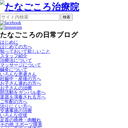
検索
たなごころの日常ブログ
はじめに
はじめての方へ
知っておいて欲しいこと
スタッフ紹介
治療法について
マッサージについて
鍼灸について
いろんな患者さん
妊娠中・産後の方へ
お子さん連れの方へ
お子さんの治療
部活動をガンバル君へ
楽器を演奏される方へ
ご年配の方へ
治りにくい方へ
交通事故の治療
いろんな症状
足首の捻挫・肉離れ
その他 スポーツ障害