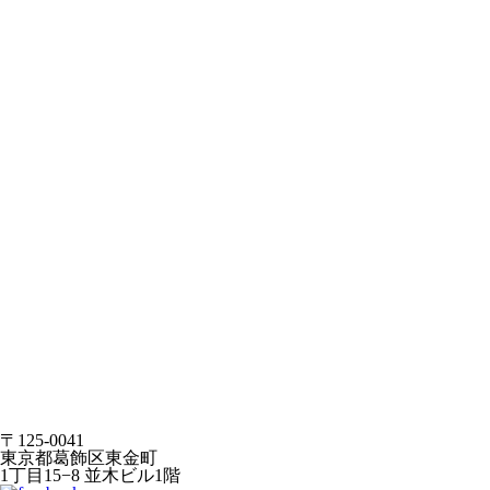
〒125-0041
東京都葛飾区東金町
1丁目15−8 並木ビル1階