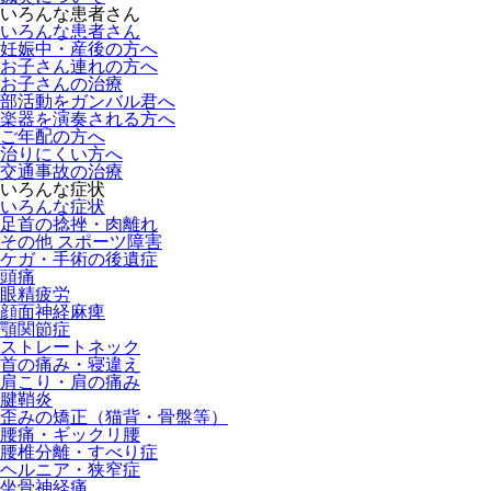
いろんな患者さん
いろんな患者さん
妊娠中・産後の方へ
お子さん連れの方へ
お子さんの治療
部活動をガンバル君へ
楽器を演奏される方へ
ご年配の方へ
治りにくい方へ
交通事故の治療
いろんな症状
いろんな症状
足首の捻挫・肉離れ
その他 スポーツ障害
ケガ・手術の後遺症
頭痛
眼精疲労
顔面神経麻痺
顎関節症
ストレートネック
首の痛み・寝違え
肩こり・肩の痛み
腱鞘炎
歪みの矯正（猫背・骨盤等）
腰痛・ギックリ腰
腰椎分離・すべり症
ヘルニア・狭窄症
坐骨神経痛