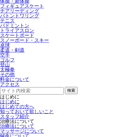
体操・新体操
フィギュアスケート
チアリーディング
バトントワリング
テニス
バドミントン
トライアスロン
スケートボード
スノーボード・スキー
卓球
柔道・剣道
空手
ゴルフ
登山
太極拳
その他
料金について
アクセス
検索
はじめに
はじめに
はじめての方へ
知っておいて欲しいこと
スタッフ紹介
治療法について
治療法について
マッサージについて
鍼灸について