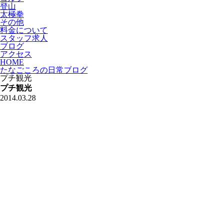
登山
太極拳
その他
料金について
スタッフ求人
ブログ
アクセス
HOME
たなごころの日常ブログ
プチ観光
プチ観光
2014.03.28