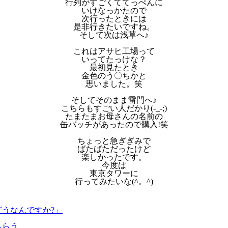
行列がすごくててっぺんに
いけなっかたので
次行ったときには
是非行きたいですね。
そして次は浅草へ♪
これはアサヒ工場って
いってたっけな？
最初見たとき
金色のう〇ちかと
思いました。笑
そしてそのまま雷門へ♪
こちらもすごい人だかり(-_-;)
たまたまお母さんの名前の
缶バッチがあったので購入!笑
ちょっと急ぎぎみで
ばたばただったけど
楽しかったです。
今度は
東京タワーに
行ってみたいな(^。^)
どうなんですか?」
もらう