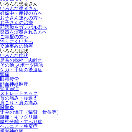
いろんな患者さん
いろんな患者さん
妊娠中・産後の方へ
お子さん連れの方へ
お子さんの治療
部活動をガンバル君へ
楽器を演奏される方へ
ご年配の方へ
治りにくい方へ
交通事故の治療
いろんな症状
いろんな症状
足首の捻挫・肉離れ
その他 スポーツ障害
ケガ・手術の後遺症
頭痛
眼精疲労
顔面神経麻痺
顎関節症
ストレートネック
首の痛み・寝違え
肩こり・肩の痛み
腱鞘炎
歪みの矯正（猫背・骨盤等）
腰痛・ギックリ腰
腰椎分離・すべり症
ヘルニア・狭窄症
坐骨神経痛