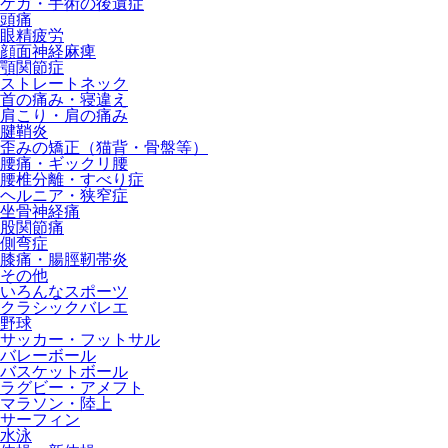
ケガ・手術の後遺症
頭痛
眼精疲労
顔面神経麻痺
顎関節症
ストレートネック
首の痛み・寝違え
肩こり・肩の痛み
腱鞘炎
歪みの矯正（猫背・骨盤等）
腰痛・ギックリ腰
腰椎分離・すべり症
ヘルニア・狭窄症
坐骨神経痛
股関節痛
側弯症
膝痛・腸脛靭帯炎
その他
いろんなスポーツ
クラシックバレエ
野球
サッカー・フットサル
バレーボール
バスケットボール
ラグビー・アメフト
マラソン・陸上
サーフィン
水泳