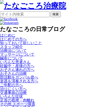
検索
たなごころの日常ブログ
はじめに
はじめての方へ
知っておいて欲しいこと
スタッフ紹介
治療法について
マッサージについて
鍼灸について
いろんな患者さん
妊娠中・産後の方へ
お子さん連れの方へ
お子さんの治療
部活動をガンバル君へ
楽器を演奏される方へ
ご年配の方へ
治りにくい方へ
交通事故の治療
いろんな症状
足首の捻挫・肉離れ
その他 スポーツ障害