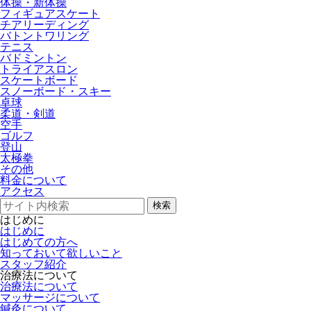
体操・新体操
フィギュアスケート
チアリーディング
バトントワリング
テニス
バドミントン
トライアスロン
スケートボード
スノーボード・スキー
卓球
柔道・剣道
空手
ゴルフ
登山
太極拳
その他
料金について
アクセス
検索
はじめに
はじめに
はじめての方へ
知っておいて欲しいこと
スタッフ紹介
治療法について
治療法について
マッサージについて
鍼灸について