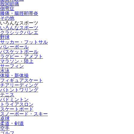
股関節痛
側弯症
膝痛・腸脛靭帯炎
その他
いろんなスポーツ
いろんなスポーツ
クラシックバレエ
野球
サッカー・フットサル
バレーボール
バスケットボール
ラグビー・アメフト
マラソン・陸上
サーフィン
水泳
体操・新体操
フィギュアスケート
チアリーディング
バトントワリング
テニス
バドミントン
トライアスロン
スケートボード
スノーボード・スキー
卓球
柔道・剣道
空手
ゴルフ