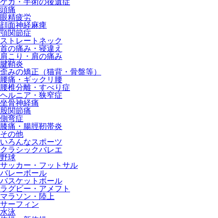
ケガ・手術の後遺症
頭痛
眼精疲労
顔面神経麻痺
顎関節症
ストレートネック
首の痛み・寝違え
肩こり・肩の痛み
腱鞘炎
歪みの矯正（猫背・骨盤等）
腰痛・ギックリ腰
腰椎分離・すべり症
ヘルニア・狭窄症
坐骨神経痛
股関節痛
側弯症
膝痛・腸脛靭帯炎
その他
いろんなスポーツ
クラシックバレエ
野球
サッカー・フットサル
バレーボール
バスケットボール
ラグビー・アメフト
マラソン・陸上
サーフィン
水泳