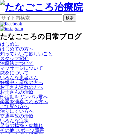
検索
たなごころの日常ブログ
はじめに
はじめての方へ
知っておいて欲しいこと
スタッフ紹介
治療法について
マッサージについて
鍼灸について
いろんな患者さん
妊娠中・産後の方へ
お子さん連れの方へ
お子さんの治療
部活動をガンバル君へ
楽器を演奏される方へ
ご年配の方へ
治りにくい方へ
交通事故の治療
いろんな症状
足首の捻挫・肉離れ
その他 スポーツ障害