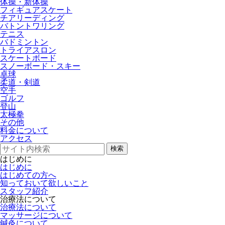
体操・新体操
フィギュアスケート
チアリーディング
バトントワリング
テニス
バドミントン
トライアスロン
スケートボード
スノーボード・スキー
卓球
柔道・剣道
空手
ゴルフ
登山
太極拳
その他
料金について
アクセス
検索
はじめに
はじめに
はじめての方へ
知っておいて欲しいこと
スタッフ紹介
治療法について
治療法について
マッサージについて
鍼灸について