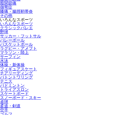
股関節痛
側弯症
膝痛・腸脛靭帯炎
その他
いろんなスポーツ
いろんなスポーツ
クラシックバレエ
野球
サッカー・フットサル
バレーボール
バスケットボール
ラグビー・アメフト
マラソン・陸上
サーフィン
水泳
体操・新体操
フィギュアスケート
チアリーディング
バトントワリング
テニス
バドミントン
トライアスロン
スケートボード
スノーボード・スキー
卓球
柔道・剣道
空手
ゴルフ