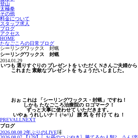
登山
太極拳
その他
料金について
スタッフ求人
ブログ
アクセス
HOME
たなごころの日常ブログ
シーリングワックス 封蝋
シーリングワックス 封蝋
2014.01.29
いつも 選りすぐりの プレゼントを いただく Nさんご夫婦から
これまた 素敵なプレゼントを ちょうだいしました。
おぉ これは 「シーリングワックス・封蝋」ですね！
しかも たなごころ治療院の ロゴマーク！
ずっと大事に使わせて いただきます。
いやぁ うれしいナ！ (^o^)丿 腰 気 を 付 け て ね ！
PREV
ALL
NEXT
ブログ
2026.08.08
2年ぶりのLIVE
2026.08.07
【179】〖お昼のつぶやき〗勝てるか人類? うん!楽