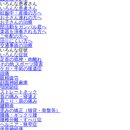
いろんな患者さん
いろんな患者さん
妊娠中・産後の方へ
お子さん連れの方へ
お子さんの治療
部活動をガンバル君へ
楽器を演奏される方へ
ご年配の方へ
治りにくい方へ
交通事故の治療
いろんな症状
いろんな症状
足首の捻挫・肉離れ
その他 スポーツ障害
ケガ・手術の後遺症
頭痛
眼精疲労
顔面神経麻痺
顎関節症
ストレートネック
首の痛み・寝違え
肩こり・肩の痛み
腱鞘炎
歪みの矯正（猫背・骨盤等）
腰痛・ギックリ腰
腰椎分離・すべり症
ヘルニア・狭窄症
坐骨神経痛