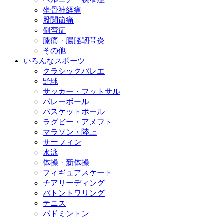
坐骨神経痛
股関節痛
側弯症
膝痛・腸脛靭帯炎
その他
いろんなスポーツ
クラシックバレエ
野球
サッカー・フットサル
バレーボール
バスケットボール
ラグビー・アメフト
マラソン・陸上
サーフィン
水泳
体操・新体操
フィギュアスケート
チアリーディング
バトントワリング
テニス
バドミントン