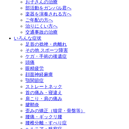
お子さんの治療
部活動をガンバル君へ
楽器を演奏される方へ
ご年配の方へ
治りにくい方へ
交通事故の治療
いろんな症状
足首の捻挫・肉離れ
その他 スポーツ障害
ケガ・手術の後遺症
頭痛
眼精疲労
顔面神経麻痺
顎関節症
ストレートネック
首の痛み・寝違え
肩こり・肩の痛み
腱鞘炎
歪みの矯正（猫背・骨盤等）
腰痛・ギックリ腰
腰椎分離・すべり症
ヘルニア・狭窄症