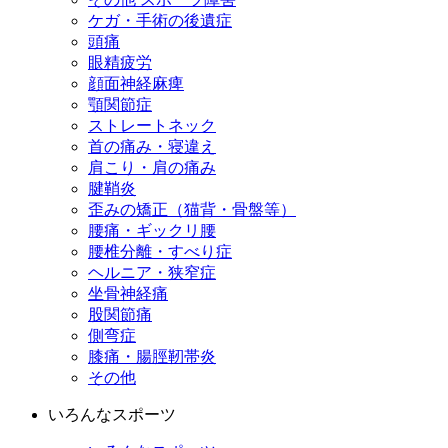
ケガ・手術の後遺症
頭痛
眼精疲労
顔面神経麻痺
顎関節症
ストレートネック
首の痛み・寝違え
肩こり・肩の痛み
腱鞘炎
歪みの矯正（猫背・骨盤等）
腰痛・ギックリ腰
腰椎分離・すべり症
ヘルニア・狭窄症
坐骨神経痛
股関節痛
側弯症
膝痛・腸脛靭帯炎
その他
いろんなスポーツ