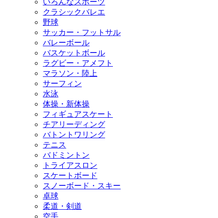
いろんなスポーツ
クラシックバレエ
野球
サッカー・フットサル
バレーボール
バスケットボール
ラグビー・アメフト
マラソン・陸上
サーフィン
水泳
体操・新体操
フィギュアスケート
チアリーディング
バトントワリング
テニス
バドミントン
トライアスロン
スケートボード
スノーボード・スキー
卓球
柔道・剣道
空手