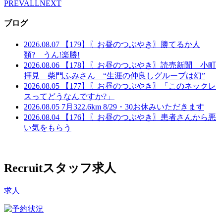
PREV
ALL
NEXT
ブログ
2026.08.07
【179】〖お昼のつぶやき〗勝てるか人
類? うん!楽勝!
2026.08.06
【178】〖お昼のつぶやき〗読売新聞 小町
拝見 柴門ふみさん “生涯の仲良しグループは幻”
2026.08.05
【177】〖お昼のつぶやき〗「このネックレ
スってどうなんですか?」
2026.08.05
7月322.6km 8/29・30お休みいただきます
2026.08.04
【176】〖お昼のつぶやき〗患者さんから悪
い気をもらう
Recruit
スタッフ求人
求人