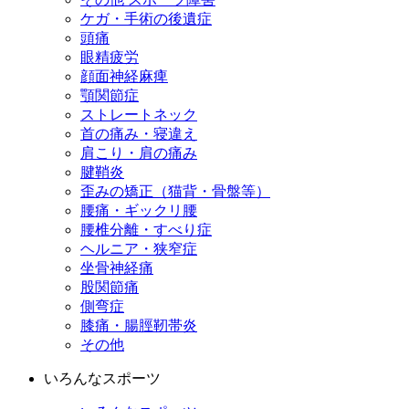
ケガ・手術の後遺症
頭痛
眼精疲労
顔面神経麻痺
顎関節症
ストレートネック
首の痛み・寝違え
肩こり・肩の痛み
腱鞘炎
歪みの矯正（猫背・骨盤等）
腰痛・ギックリ腰
腰椎分離・すべり症
ヘルニア・狭窄症
坐骨神経痛
股関節痛
側弯症
膝痛・腸脛靭帯炎
その他
いろんなスポーツ