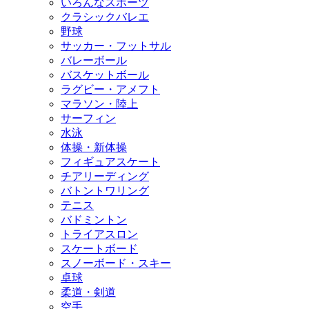
いろんなスポーツ
クラシックバレエ
野球
サッカー・フットサル
バレーボール
バスケットボール
ラグビー・アメフト
マラソン・陸上
サーフィン
水泳
体操・新体操
フィギュアスケート
チアリーディング
バトントワリング
テニス
バドミントン
トライアスロン
スケートボード
スノーボード・スキー
卓球
柔道・剣道
空手