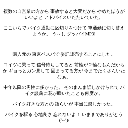
複数の自営業の方から 事故すると大変だから やめたほうが
いいよと アドバイスいただいていた。
ここいらで バイク通勤に区切りをつけて 車通勤に切り替え
ようか。 う～し グッバイMP3!
購入元の 東京ベスパで 委託販売することにした。
コイツに乗って 信号待ちしてると 前輪が２輪なもんだから
か ギョっとガン見して 固まってる方が 今までたくさんいた
なぁ。
中年以降の男性に多かった。 そのまんま話しかけられて バ
イク談義に花が咲いたことも何度か。
バイク好きな方との 語らいが 本当に楽しかった。
バイクを駆る 心地良さ 忘れないよ！ いままでありがとう
(^-^)/