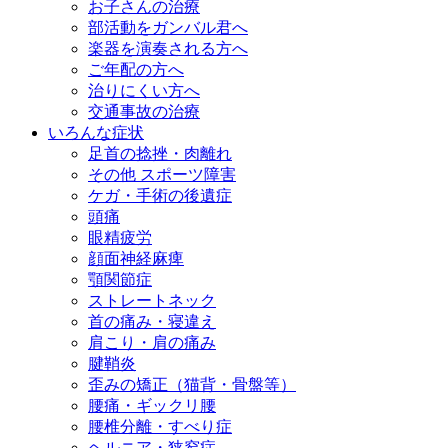
お子さんの治療
部活動をガンバル君へ
楽器を演奏される方へ
ご年配の方へ
治りにくい方へ
交通事故の治療
いろんな症状
足首の捻挫・肉離れ
その他 スポーツ障害
ケガ・手術の後遺症
頭痛
眼精疲労
顔面神経麻痺
顎関節症
ストレートネック
首の痛み・寝違え
肩こり・肩の痛み
腱鞘炎
歪みの矯正（猫背・骨盤等）
腰痛・ギックリ腰
腰椎分離・すべり症
ヘルニア・狭窄症