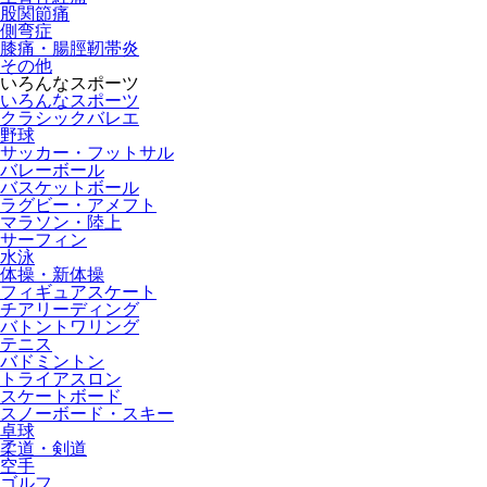
股関節痛
側弯症
膝痛・腸脛靭帯炎
その他
いろんなスポーツ
いろんなスポーツ
クラシックバレエ
野球
サッカー・フットサル
バレーボール
バスケットボール
ラグビー・アメフト
マラソン・陸上
サーフィン
水泳
体操・新体操
フィギュアスケート
チアリーディング
バトントワリング
テニス
バドミントン
トライアスロン
スケートボード
スノーボード・スキー
卓球
柔道・剣道
空手
ゴルフ