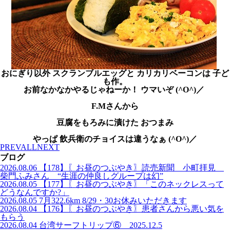
おにぎり以外 スクランブルエッグと カリカリベーコンは 子ど
も作。
お前なかなかやるじゃねーか！ ウマいぞ (^O^)／
F.Mさんから
豆腐をもろみに漬けた おつまみ
やっぱ 飲兵衛のチョイスは違うなぁ (^O^)／
PREV
ALL
NEXT
ブログ
2026.08.06
【178】〖お昼のつぶやき〗読売新聞 小町拝見
柴門ふみさん “生涯の仲良しグループは幻”
2026.08.05
【177】〖お昼のつぶやき〗「このネックレスって
どうなんですか?」
2026.08.05
7月322.6km 8/29・30お休みいただきます
2026.08.04
【176】〖お昼のつぶやき〗患者さんから悪い気を
もらう
2026.08.04
台湾サーフトリップ⑥ 2025.12.5