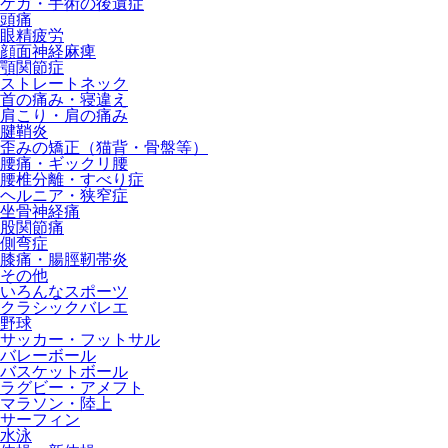
ケガ・手術の後遺症
頭痛
眼精疲労
顔面神経麻痺
顎関節症
ストレートネック
首の痛み・寝違え
肩こり・肩の痛み
腱鞘炎
歪みの矯正（猫背・骨盤等）
腰痛・ギックリ腰
腰椎分離・すべり症
ヘルニア・狭窄症
坐骨神経痛
股関節痛
側弯症
膝痛・腸脛靭帯炎
その他
いろんなスポーツ
クラシックバレエ
野球
サッカー・フットサル
バレーボール
バスケットボール
ラグビー・アメフト
マラソン・陸上
サーフィン
水泳