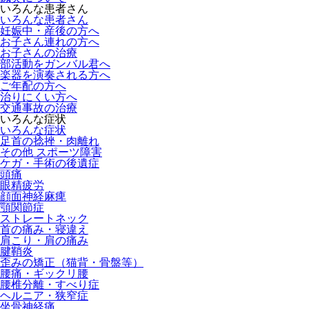
いろんな患者さん
いろんな患者さん
妊娠中・産後の方へ
お子さん連れの方へ
お子さんの治療
部活動をガンバル君へ
楽器を演奏される方へ
ご年配の方へ
治りにくい方へ
交通事故の治療
いろんな症状
いろんな症状
足首の捻挫・肉離れ
その他 スポーツ障害
ケガ・手術の後遺症
頭痛
眼精疲労
顔面神経麻痺
顎関節症
ストレートネック
首の痛み・寝違え
肩こり・肩の痛み
腱鞘炎
歪みの矯正（猫背・骨盤等）
腰痛・ギックリ腰
腰椎分離・すべり症
ヘルニア・狭窄症
坐骨神経痛