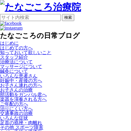
検索
たなごころの日常ブログ
はじめに
はじめての方へ
知っておいて欲しいこと
スタッフ紹介
治療法について
マッサージについて
鍼灸について
いろんな患者さん
妊娠中・産後の方へ
お子さん連れの方へ
お子さんの治療
部活動をガンバル君へ
楽器を演奏される方へ
ご年配の方へ
治りにくい方へ
交通事故の治療
いろんな症状
足首の捻挫・肉離れ
その他 スポーツ障害