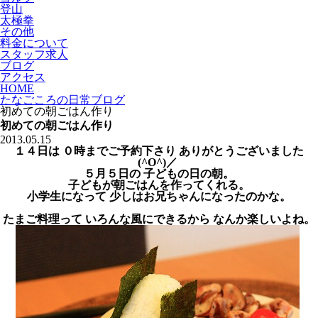
登山
太極拳
その他
料金について
スタッフ求人
ブログ
アクセス
HOME
たなごころの日常ブログ
初めての朝ごはん作り
初めての朝ごはん作り
2013.05.15
１４日は ０時までご予約下さり ありがとうございました
(^O^)／
５月５日の 子どもの日の朝。
子どもが朝ごはんを作ってくれる。
小学生になって 少しはお兄ちゃんになったのかな。
たまご料理って いろんな風にできるから なんか楽しいよね。