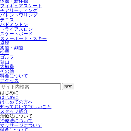
体操・新体操
フィギュアスケート
チアリーディング
バトントワリング
テニス
バドミントン
トライアスロン
スケートボード
スノーボード・スキー
卓球
柔道・剣道
空手
ゴルフ
登山
太極拳
その他
料金について
アクセス
検索
はじめに
はじめに
はじめての方へ
知っておいて欲しいこと
スタッフ紹介
治療法について
治療法について
マッサージについて
鍼灸について