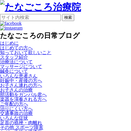
検索
たなごころの日常ブログ
はじめに
はじめての方へ
知っておいて欲しいこと
スタッフ紹介
治療法について
マッサージについて
鍼灸について
いろんな患者さん
妊娠中・産後の方へ
お子さん連れの方へ
お子さんの治療
部活動をガンバル君へ
楽器を演奏される方へ
ご年配の方へ
治りにくい方へ
交通事故の治療
いろんな症状
足首の捻挫・肉離れ
その他 スポーツ障害