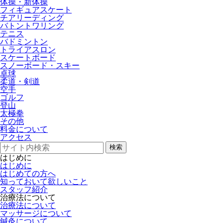
体操・新体操
フィギュアスケート
チアリーディング
バトントワリング
テニス
バドミントン
トライアスロン
スケートボード
スノーボード・スキー
卓球
柔道・剣道
空手
ゴルフ
登山
太極拳
その他
料金について
アクセス
検索
はじめに
はじめに
はじめての方へ
知っておいて欲しいこと
スタッフ紹介
治療法について
治療法について
マッサージについて
鍼灸について