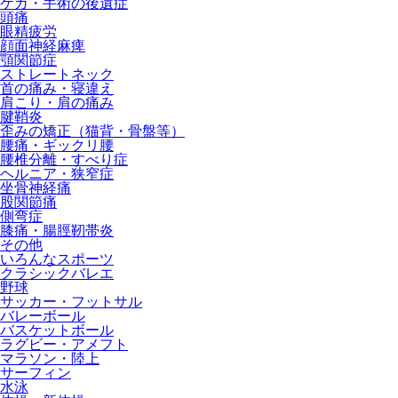
ケガ・手術の後遺症
頭痛
眼精疲労
顔面神経麻痺
顎関節症
ストレートネック
首の痛み・寝違え
肩こり・肩の痛み
腱鞘炎
歪みの矯正（猫背・骨盤等）
腰痛・ギックリ腰
腰椎分離・すべり症
ヘルニア・狭窄症
坐骨神経痛
股関節痛
側弯症
膝痛・腸脛靭帯炎
その他
いろんなスポーツ
クラシックバレエ
野球
サッカー・フットサル
バレーボール
バスケットボール
ラグビー・アメフト
マラソン・陸上
サーフィン
水泳