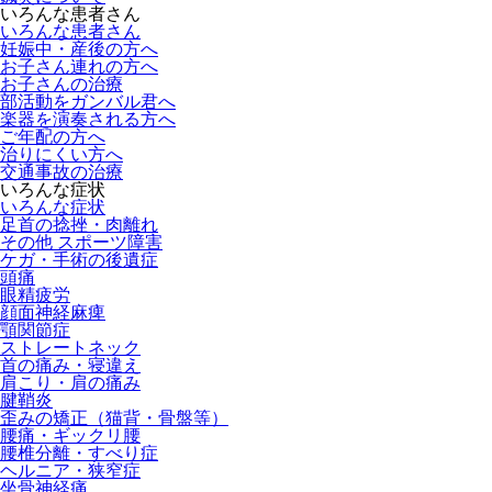
いろんな患者さん
いろんな患者さん
妊娠中・産後の方へ
お子さん連れの方へ
お子さんの治療
部活動をガンバル君へ
楽器を演奏される方へ
ご年配の方へ
治りにくい方へ
交通事故の治療
いろんな症状
いろんな症状
足首の捻挫・肉離れ
その他 スポーツ障害
ケガ・手術の後遺症
頭痛
眼精疲労
顔面神経麻痺
顎関節症
ストレートネック
首の痛み・寝違え
肩こり・肩の痛み
腱鞘炎
歪みの矯正（猫背・骨盤等）
腰痛・ギックリ腰
腰椎分離・すべり症
ヘルニア・狭窄症
坐骨神経痛