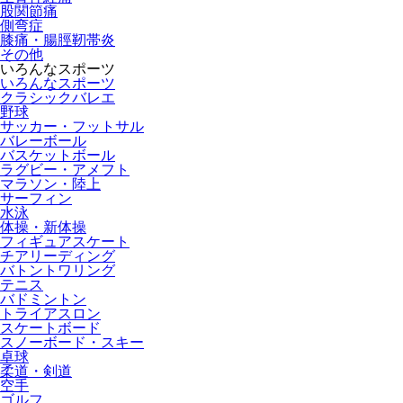
股関節痛
側弯症
膝痛・腸脛靭帯炎
その他
いろんなスポーツ
いろんなスポーツ
クラシックバレエ
野球
サッカー・フットサル
バレーボール
バスケットボール
ラグビー・アメフト
マラソン・陸上
サーフィン
水泳
体操・新体操
フィギュアスケート
チアリーディング
バトントワリング
テニス
バドミントン
トライアスロン
スケートボード
スノーボード・スキー
卓球
柔道・剣道
空手
ゴルフ