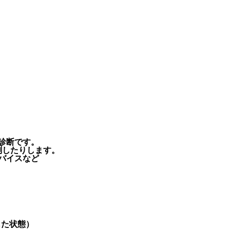
。
診断です。
測したりします。
バイスなど
じた状態）