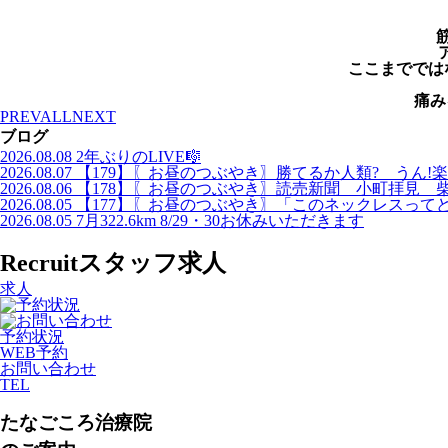
ここまででは
痛み
PREV
ALL
NEXT
ブログ
2026.08.08
2年ぶりのLIVE🎼
2026.08.07
【179】〖お昼のつぶやき〗勝てるか人類? うん!楽
2026.08.06
【178】〖お昼のつぶやき〗読売新聞 小町拝見 
2026.08.05
【177】〖お昼のつぶやき〗「このネックレスって
2026.08.05
7月322.6km 8/29・30お休みいただきます
Recruit
スタッフ求人
求人
予約状況
WEB予約
お問い合わせ
TEL
たなごころ治療院