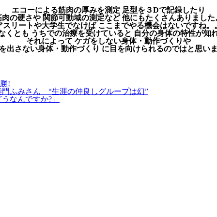
エコーによる筋肉の厚みを測定 足型を３Dで記録したり
筋肉の硬さや 関節可動域の測定など 他にもたくさんありました
アスリートや大学生でなけば ここまでやる機会はないですね。
なくとも うちでの治療を受けていると 自分の身体の特性が知
それによって ケガをしない身体・動作づくりや
を出さない身体・動作づくり に目を向けられるのではと思い
勝!
柴門ふみさん “生涯の仲良しグループは幻”
どうなんですか?」