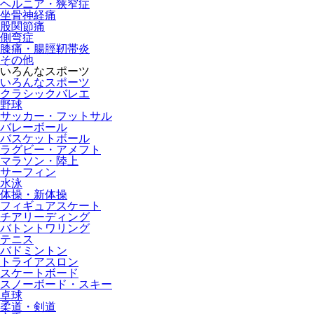
ヘルニア・狭窄症
坐骨神経痛
股関節痛
側弯症
膝痛・腸脛靭帯炎
その他
いろんなスポーツ
いろんなスポーツ
クラシックバレエ
野球
サッカー・フットサル
バレーボール
バスケットボール
ラグビー・アメフト
マラソン・陸上
サーフィン
水泳
体操・新体操
フィギュアスケート
チアリーディング
バトントワリング
テニス
バドミントン
トライアスロン
スケートボード
スノーボード・スキー
卓球
柔道・剣道