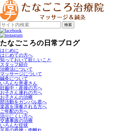
検索
たなごころの日常ブログ
はじめに
はじめての方へ
知っておいて欲しいこと
スタッフ紹介
治療法について
マッサージについて
鍼灸について
いろんな患者さん
妊娠中・産後の方へ
お子さん連れの方へ
お子さんの治療
部活動をガンバル君へ
楽器を演奏される方へ
ご年配の方へ
治りにくい方へ
交通事故の治療
いろんな症状
足首の捻挫・肉離れ