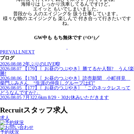
海帰りは しっかり洗車してるんですけど。
エイッと もいでしまいました。
普段から 人のエイジングを 扱う仕事しています。
様々な物の エイジングも 楽しんで 付き合って行きたいです
ね。
GW中も もち無休です (^O^)／
PREV
ALL
NEXT
ブログ
2026.08.08
2年ぶりのLIVE🎼
2026.08.07
【179】〖お昼のつぶやき〗勝てるか人類? うん!楽
勝!
2026.08.06
【178】〖お昼のつぶやき〗読売新聞 小町拝見
柴門ふみさん “生涯の仲良しグループは幻”
2026.08.05
【177】〖お昼のつぶやき〗「このネックレスって
どうなんですか?」
2026.08.05
7月322.6km 8/29・30お休みいただきます
Recruit
スタッフ求人
求人
予約状況