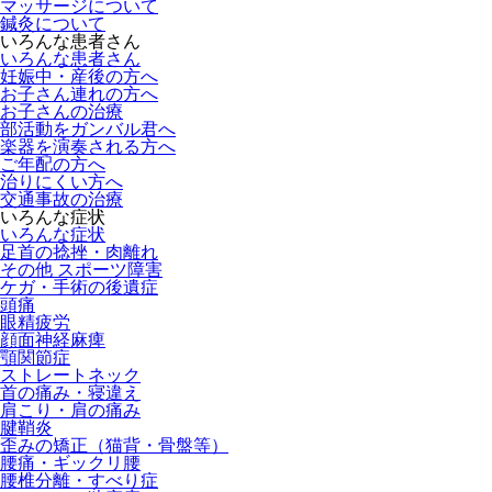
マッサージについて
鍼灸について
いろんな患者さん
いろんな患者さん
妊娠中・産後の方へ
お子さん連れの方へ
お子さんの治療
部活動をガンバル君へ
楽器を演奏される方へ
ご年配の方へ
治りにくい方へ
交通事故の治療
いろんな症状
いろんな症状
足首の捻挫・肉離れ
その他 スポーツ障害
ケガ・手術の後遺症
頭痛
眼精疲労
顔面神経麻痺
顎関節症
ストレートネック
首の痛み・寝違え
肩こり・肩の痛み
腱鞘炎
歪みの矯正（猫背・骨盤等）
腰痛・ギックリ腰
腰椎分離・すべり症