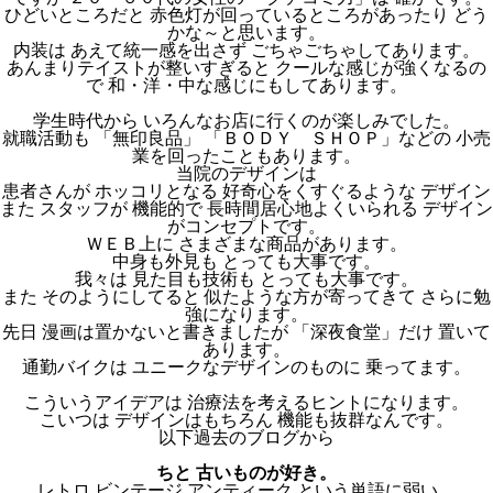
ひどいところだと 赤色灯が回っているところがあったり どう
かな～と思います。
内装は あえて統一感を出さず ごちゃごちゃしてあります。
あんまりテイストが整いすぎると クールな感じが強くなるの
で 和・洋・中な感じにもしてあります。
学生時代から いろんなお店に行くのが楽しみでした。
就職活動も 「無印良品」 「ＢＯＤＹ ＳＨＯＰ」などの 小売
業を回ったこともあります。
当院のデザインは
患者さんが ホッコリとなる 好奇心をくすぐるような デザイン
また スタッフが 機能的で 長時間居心地よくいられる デザイン
がコンセプトです。
ＷＥＢ上に さまざまな商品があります。
中身も外見も とっても大事です。
我々は 見た目も技術も とっても大事です。
また そのようにしてると 似たような方が寄ってきて さらに勉
強になります。
先日 漫画は置かないと書きましたが 「深夜食堂」だけ 置いて
あります。
通勤バイクは ユニークなデザインのものに 乗ってます。
こういうアイデアは 治療法を考えるヒントになります。
こいつは デザインはもちろん 機能も抜群なんです。
以下過去のブログから
ちと 古いものが好き。
レトロ ビンテージ アンティーク という単語に弱い。