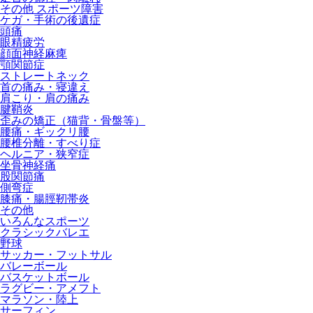
その他 スポーツ障害
ケガ・手術の後遺症
頭痛
眼精疲労
顔面神経麻痺
顎関節症
ストレートネック
首の痛み・寝違え
肩こり・肩の痛み
腱鞘炎
歪みの矯正（猫背・骨盤等）
腰痛・ギックリ腰
腰椎分離・すべり症
ヘルニア・狭窄症
坐骨神経痛
股関節痛
側弯症
膝痛・腸脛靭帯炎
その他
いろんなスポーツ
クラシックバレエ
野球
サッカー・フットサル
バレーボール
バスケットボール
ラグビー・アメフト
マラソン・陸上
サーフィン