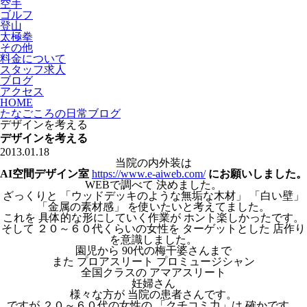
空手
ゴルフ
登山
太極拳
その他
料金について
スタッフ求人
ブログ
アクセス
HOME
たなごころの日常ブログ
デザインを考える
デザインを考える
2013.01.18
当院の内外装は
AI空間デザイン室
https://www.e-aiweb.com/
にお願いしました。
WEBで調べて 決めました。
ざっくりと 「ウッドデッキのような無垢な木材」 「白い壁」
「金属の素材感」 を使いたいと考えてました。
これを 具体的な形にしていく作業が ホント楽しかったです。
そして ２０～６０代くらいの女性を ターゲットとした 店作り
を意識しました。
園児から 90代の梅干婆さんまで
また プロアスリート プロミュージシャン
全国クラスの アマアスリート
妊婦さん
様々な方が 当院の患者さんです。
ですが ２０～６０代の女性の 「クチコミ力」は 確かです。