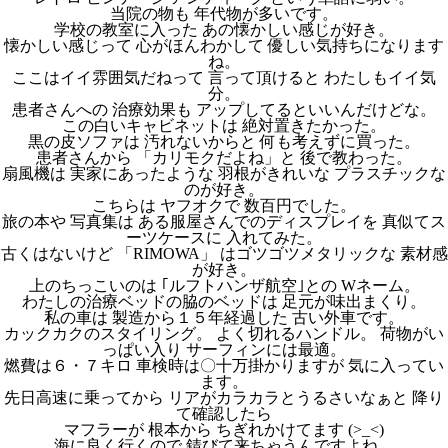
当院の物も 年代物が多いです。
学校の教室に入った あの懐かしい感じが好き。
懐かしい感じって 心がほんわかして 優しい気持ちになります
ね。
ここはイイ雰囲気だねって 言って頂けると わたしもイイ気
分。
患者さんへの 治療効果も アップしてるといいんだけどな。
この白いキャビネットは 絶対置きたかった。
黒の皮ソファは 汚れないからと 何も考えずに買った。
患者さんから 「カリモクだよね」と 後で教わった。
扇風機は 実家にあったような 羽根がきれいな プラスチックな
のが好き。
こちらは ヤフオクで 数百円でした。
旅の本や 写真集は ある服屋さんでのディスプレイを 真似てス
ーツケースに 入れてみた。
古くはないけど 「RIMOWA」 はゴツゴツメタリックな 素材感
が好き。
上のちっこいのは ｢ルフトハンザ航空｣との Wネーム。
わたしの治療ベッドの脇のベッドは 足元が味出まくり。
私の車は 製造から１５年経過した 古い外車です。
カックカクのスタイリング。 よく切れるハンドル。 荷物がい
っぱい入り サーフィンには最適。
燃費は６・７キロ 車検時は〇十万掛かりますが 気に入ってい
ます。
先日高速に乗ってから リアがカラカラとうるさいなぁと 降り
て確認したら
マフラーが 根本から ちぎれかけてます (>_<)
海に良く行くので 錆びて来ちゃうんですよね。