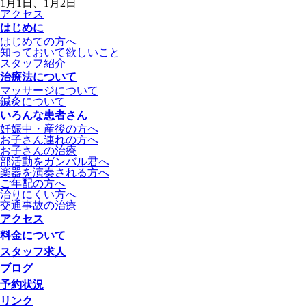
1月1日、1月2日
アクセス
はじめに
はじめての方へ
知っておいて欲しいこと
スタッフ紹介
治療法について
マッサージについて
鍼灸について
いろんな患者さん
妊娠中・産後の方へ
お子さん連れの方へ
お子さんの治療
部活動をガンバル君へ
楽器を演奏される方へ
ご年配の方へ
治りにくい方へ
交通事故の治療
アクセス
料金について
スタッフ求人
ブログ
予約状況
リンク