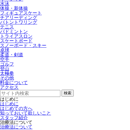
水泳
体操・新体操
フィギュアスケート
チアリーディング
バトントワリング
テニス
バドミントン
トライアスロン
スケートボード
スノーボード・スキー
卓球
柔道・剣道
空手
ゴルフ
登山
太極拳
その他
料金について
アクセス
検索
はじめに
はじめに
はじめての方へ
知っておいて欲しいこと
スタッフ紹介
治療法について
治療法について