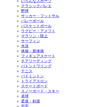
いろんなスポーツ
クラシックバレエ
野球
サッカー・フットサル
バレーボール
バスケットボール
ラグビー・アメフト
マラソン・陸上
サーフィン
水泳
体操・新体操
フィギュアスケート
チアリーディング
バトントワリング
テニス
バドミントン
トライアスロン
スケートボード
スノーボード・スキー
卓球
柔道・剣道
空手