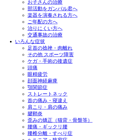
お子さんの治療
部活動をガンバル君へ
楽器を演奏される方へ
ご年配の方へ
治りにくい方へ
交通事故の治療
いろんな症状
足首の捻挫・肉離れ
その他 スポーツ障害
ケガ・手術の後遺症
頭痛
眼精疲労
顔面神経麻痺
顎関節症
ストレートネック
首の痛み・寝違え
肩こり・肩の痛み
腱鞘炎
歪みの矯正（猫背・骨盤等）
腰痛・ギックリ腰
腰椎分離・すべり症
ヘルニア・狭窄症