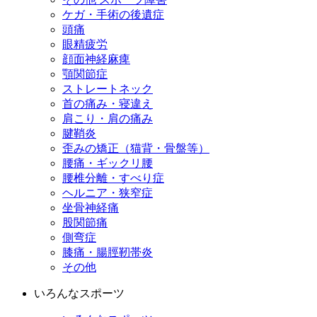
ケガ・手術の後遺症
頭痛
眼精疲労
顔面神経麻痺
顎関節症
ストレートネック
首の痛み・寝違え
肩こり・肩の痛み
腱鞘炎
歪みの矯正（猫背・骨盤等）
腰痛・ギックリ腰
腰椎分離・すべり症
ヘルニア・狭窄症
坐骨神経痛
股関節痛
側弯症
膝痛・腸脛靭帯炎
その他
いろんなスポーツ